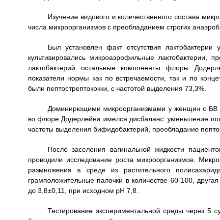
Изучение видового и количественного состава мик
числа микроорганизмов с преобладанием строгих анаэроб
Был установлен факт отсутствия лактобактерии 
культивировались микроаэрофильные лактобактерии, 
лактобактерий остальные компоненты флоры Додерлей
показатели нормы как по встречаемости, так и по ко
были пептострептококки, с частотой выделения 73,3%.
Доминирющими микроорганизмами у женщин с БВ 
во флоре Додерлейна имелся дисбаланс: уменьшение поп
частоты выделения бифидобактерий, преобладание пептос
После заселения вагинальной жидкости пациенто
проводили исследование роста микроорганизмов. Микро
размножения в среде из растительного полисахари
грамположительные палочки в количестве 60-100, друга
до 3,8±0,11, при исходном pH 7,8.
Тестирование экспериментальной среды через 5 су