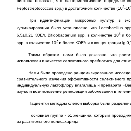
биотопа показало, что бактериологически определяется 
5
Peptostreptococcus spp.) в достаточном количестве (10
-10
При идентификации микробных культур в экс
культивирования было установлено, что Lactobacillus s
3
6,5±0,21 КОЕ/г, Bifidobacterium spp. в количестве 10
и бол
2
spp. в количестве 10
и более КОЕ/г и в концентрации lg 0
Таким образом, нами было доказано, что расти
использован в качестве селективного пребиотика для сти
Нами было проведено рандомизированное исследов
сравнительного изучения эффективности селективного пр
индивидуальную лактофлору влагалища и препарата «Ваги
изучали возникновение реинфекций заболевания в течени
Пациентки методом слепой выборки были разделены
I основная группа - 51 женщина, которым проводи
из растительного полисахарида;