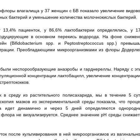
рофлоры влагалища у 37 женщин с БВ показало увеличение видово
ных бактерий и уменьшение количества молочнокислых бактерий.
у 13,4% пациенток, у 86,6% лактобактерии определялись, у 1
продуцирующие в основном перекись водорода. На фоне снижен
н (Bifidobacterium spp. и Peptostreptococcus spp.) превыша
нцетрации. Преобладающими микроорганизмами из флоры Додерле
были неспорообразующие анаэробы и гарднереллы. Наряду с эт
уляционной концентрации лактобацилл, увеличение концентрации
трептококков.
к в среду из растительного полисахарида, мы в течение 5 сут
скопия мазков из экспериментальной среды показала, что проце
да идет динамично и через 5 дней определяются однородн
я флора не визуализируется. Среднее значение pH среды снижает
ток после культивирования в ней микроорганизмов из вагинально