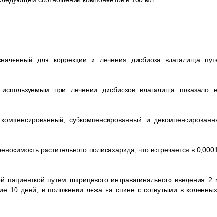
и следующем соотношении компонентов в 100 мл:
наченный для коррекции и лечения дисбиоза влагалища пут
 используемым при лечении дисбиозов влагалища показало е
компенсированный, субкомпенсированный и декомпенсированн
еносимость растительного полисахарида, что встречается в 0,000
ой пациенткой путем шприцевого интравагинального введения 2 
ение 10 дней, в положении лежа на спине с согнутыми в коленных