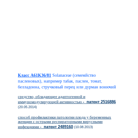
Класс A61K36/81
Solanaceae (семемйство
пасленовых), например табак, паслен, томат,
белладонна, стручковый перец или дурман вонючий
средство, обладающее адаптогенной и
иммуномодулирующей активностью
- патент 2516886
(20.05.2014)
способ профилактики патологии плода у беременных
женщин с острыми респираторными вирусными
инфекциями
- патент 2489160
(10.08.2013)