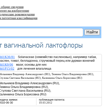
 общие сведения
атент на изобретение
тодические рекомендации
 патентная классификация
т вагинальной лактофлоры
A61K36/81
Solanaceae (семемйство пасленовых), например табак,
паслен, томат, белладонна, стручковый перец или дурман вонючий
A61K9/06
мази; основы для них
A61P15/02
для лечения влагалища
,
,
Мельников Владимир Александрович (RU)
Тюмина Ольга Владимировна (RU)
,
Стулова Светлана Васильевна (RU)
Калинкина Ольга Борисовна (RU)
Мельников Владимир Александрович (RU),
Тюмина Ольга Владимировна (RU),
Стулова Светлана Васильевна (RU),
Калинкина Ольга Борисовна (RU)
подача заявки:
публикация патента:
2010-06-30
10.03.2012