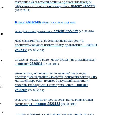
съедобная жевательная резинка с ранозаживляющим
эффектом и способ ее производства
- патент 2432939
зе
(10.11.2011)
Класс A61K9/06
мази; основы для них
мазь доктора рустамова
- патент 2527335
(27.08.2014)
ых
мазь с витамином а, восстанавливающая кожу и
препятствующая ее избыточному ороговению
- патент
.
2527333
(27.08.2014)
эмульсия "масло-в-воде" мометазона и пропиленгликоля
а,
- патент 2526911
(27.08.2014)
композиции, включающие по меньшей мере одно
.
производное нафтойной кислоты, бензоилпероксид и по
меньшей мере один пленкообразующий компонент,
способы их получения и их применения
- патент
и,
2526905
(27.08.2014)
гемостатическая противоожоговая ранозаживляющая
.
композиция
- патент 2526183
(20.08.2014)
 с
стабилизированная композиция для лечения псориаза
-