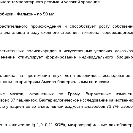
льного температурного режима и условий хранения.
обирки «Фалькон» по 50 мл.
астительного происхождения и способствует росту собственн
 влагалища в виду сходного строения гликогена, содержащегося
стительных полисахаридов в искусственных условиях доказыва
менение стимулирует формирование индивидуального биоцено
алинина на протяжении двух лет проводилось исследование.
ванным по критериям Амсела бактериальным вагинозом.
ание мазков, окрашенных по Граму. Выраженные изменен
сех 37 пациенток. Бактериологическое исследование качественно
ло у пациенток во влагалищной жидкости анаэробов 73,7%, аэроб
в в количестве lg 1,9±0,11 КОЕ/г, микроаэрофильные лактобактер