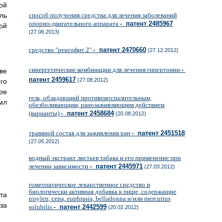
ой
ль
способ получения средства для лечения заболеваний
опорно-двигательного аппарата
- патент 2485967
ой
(27.06.2013)
средство "ректофит 2"
- патент 2470660
(27.12.2012)
синергетические комбинации для лечения гипертонии
-
ве
патент 2459617
(27.08.2012)
го
ре
гель, обладающий противовоспалительным,
мл
обезболивающим, ранозаживляющим действием
(варианты)
- патент 2458684
(20.08.2012)
травяной состав для заживления ран
- патент 2451518
(27.05.2012)
водный экстракт листьев табака и его применение при
лечении зависимости
- патент 2445971
(27.03.2012)
гомеопатическое лекарственное средство и
биологически активная добавка к пище, содержащие
та
nisylen, сера, euphrasia, belladonna и/или mercurius
за
solubilis
- патент 2442599
(20.02.2012)