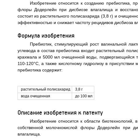
Изобретение относится к созданию пребиотика, п
флоры Додерлейн при дисбиозе влагалища и восстано
состоит из растительного полисахарида (3,8 г) и очищен
эффективностью и снижает частоту рецидивов дисбиоза вл
Формула изобретения
Пребиотик, стимулирующий рост вагинальной лакт
углевода в состав пребиотика входит растительный поли
крахмала и 5000 мл очищенной воды, подвергающийся те
110-120°С, а также кислотному гидролизу в присутствии 
пребиотика содержит:
растительный полисахарид
3,8 г
вода очищенная
до 100 мл
Описание изобретения к патенту
Изобретение относится к области биотехнологий, 
собственной молочнокислой флоры Додерлейн при дис
влагалища.