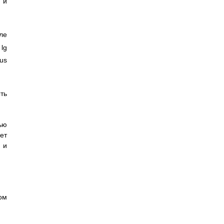
 и
ле
lg
cus
ть
ью
ет
 и
ом