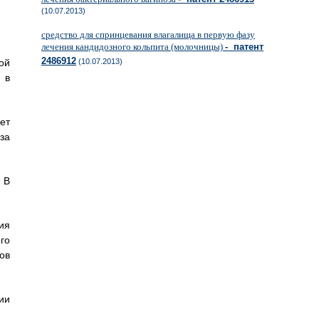
(10.07.2013)
средство для спринцевания влагалища в первую фазу
лечения кандидозного кольпита (молочницы)
- патент
2486912
ой
(10.07.2013)
 в
ет
за
 В
ия
го
ов
ии