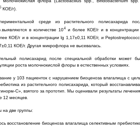
молочнокислая флора (Lactobacillus spp., Bifidobacteriuim spp.
6
КОЕ/г).
периментальной среде из растительного полисахарида пос
4
pp.выявляются в количестве 10
и более КОЕ/г и в концентрации 
ее КОЕ/г и в концентрации lg 1,17±0,11 КОЕ/г, и Peptostreptococ
,7±0,11 КОЕ/г. Другая микрофлора не высевалась.
тельный полисахарид после специальной обработки может бы
муляции роста молочнокислой флоры в естественных условиях.
ание у 103 пациенток с нарушением биоценоза влагалища с цел
ебиотика из растительного полисахарида, который восстанавлива
норм-С», взятого за прототип. Мы оценивали результаты лечения
е 12 месяцев.
 на две группы:
лось восстановление биоценоза влагалища селективным пребиотик