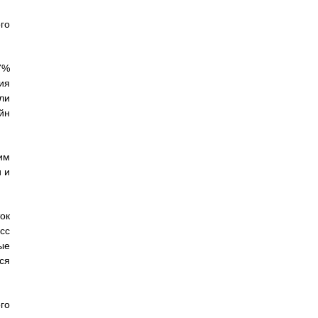
го
7%
ия
ли
йн
им
 и
ок
сс
ые
ся
го