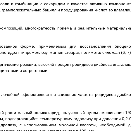
соли в комбинации с сахаридом в качестве активных компоненто
 грамположительных бацилл и продуцирования кислот во влагали
 композиций, многократность приема и значительные материальн
ированной форме, применяемый для восстановления биоцено
огидрат, гипромеллозу, магния стеарат, полиметилсилоксан (6, 7)
ргические реакции, высокий процент рецидивов дисбиоза влагалищ
цилатами и эстрогенами.
 лечебной эффективности и снижение частоты рецидивов дисбио
обой растительный полисахарид, полученный путем смешивания 190
ы, подвергающийся температурному гидролизу при давлении 0,2-0
идролизу, с использованием молочной кислоты, необходимой д