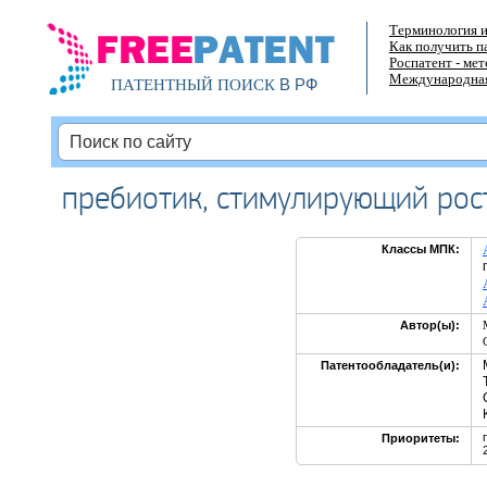
Терминология и
Как получить п
Роспатент - ме
Международная
В РФ
ПАТЕНТНЫЙ ПОИСК
пребиотик, стимулирующий рос
Классы МПК:
Автор(ы):
Патентообладатель(и):
Приоритеты: