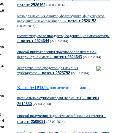
в,
патент 2526162
(20.08.2014)
ще
мазь для лечения ожогов, фолликулита, фурункулеза,
васкулита и заживления ран
- патент 2526152
(20.08.2014)
ые
имплантируемые продукты, содержащие наночастицы
- патент 2524644
(27.07.2014)
за
способ приготовления противовоспалительной
.
ветеринарной мази
- патент 2524643
(27.07.2014)
а,
лекарственное средство для лечения
туберкулеза
- патент 2523792
(27.07.2014)
Класс A61P15/02
для лечения влагалища
за
вагинальные суппозитории (варианты)
- патент
2514630
(27.04.2014)
 г
способ получения гидрогеля лечебного назначения
-
,4
патент 2508091
(27.02.2014)
ля
пробиотические штаммы lactobacillus и их консорциум