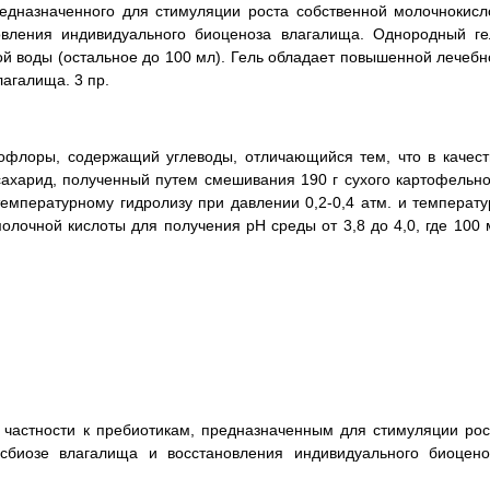
редназначенного для стимуляции роста собственной молочнокисл
вления индивидуального биоценоза влагалища. Однородный ге
ной воды (остальное до 100 мл). Гель обладает повышенной лечебн
агалища. 3 пр.
офлоры, содержащий углеводы, отличающийся тем, что в качест
сахарид, полученный путем смешивания 190 г сухого картофельно
мпературному гидролизу при давлении 0,2-0,4 атм. и температу
молочной кислоты для получения pH среды от 3,8 до 4,0, где 100 
в частности к пребиотикам, предназначенным для стимуляции рос
биозе влагалища и восстановления индивидуального биоцено