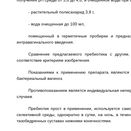
получения pH среды от 3,8 до 4,0, и очищенной воды пр
- растительный полисахарид 3,8 г,
- вода очищенная до 100 мл,
помещенный в герметичные пробирки и предназ
интравагинального введения.
Сравнение предлагаемого пребиотика с другим,
соответствие критериям изобретения.
Показаниями к применению препарата являются 
бактериальный вагиноз.
Противопоказанием является индивидуальная непер
случаев.
Пребиотик прост в применении, используется сам
селективной среды, однократно в сутки, на ночь, в теч
тазобедренных суставах нижними конечностями.