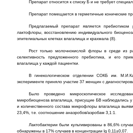
Препарат относится к списку Б и не требует специа
Препарат помещается в герметичные конические пр
Предлагаемый препарат является пребиотиком р
лактофлоры, восстановлению индивидуального биоценоза
эпителиальных клетках влагалища и крахмала (8).
Рост только молочнокислой флоры в среде из ра
селективность предложенного пребиотика, и его при
влагалища у каждой пациентки.
В гинекологическом отделении СОКБ им. М.И.К
эксперименте приняло участие 37 женщин с диагностиро
Было проведено микроскопическое исследов
микробиоценоза влагалища, присущие БВ наблюдались у в
и количественного состава микрофлоры влагалища выяви
23,4%, т.е. соотношение анаэробов/аэробам 3,1:1.
Лактобактерии были культивированы в 86,6% случае
обнаружены в 17% случаев в концентрации lg 0,11±0,07.