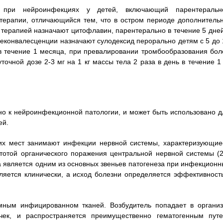
в при нейроинфекциях у детей, включающий парентеральн
терапии, отличающийся тем, что в остром периоде дополнительн
терапией назначают цитофлавин, парентерально в течение 5 дней
 реконвалесценции назначают сулодексид перорально детям с 5 до 
ь в течение 1 месяца, при превалировании тромбообразования бол
очной дозе 2-3 мг на 1 кг массы тела 2 раза в день в течение 1 
но к нейроинфекционной патологии, и может быть использовано д
ей.
их мест занимают инфекции нервной системы, характеризующие
тотой органического поражения центральной нервной системы (2
 является одним из основных звеньев патогенеза при инфекционн
вляется клинически, а исход болезни определяется эффективност
мным инфицированном тканей. Возбудитель попадает в организ
чек, и распространяется преимущественно гематогенным путе