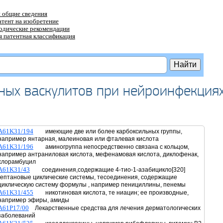
 общие сведения
атент на изобретение
тодические рекомендации
 патентная классификация
ных васкулитов при нейроинфекция
A61K31/194
имеющие две или более карбоксильных группы,
например янтарная, малеиновая или фталевая кислота
A61K31/196
аминогруппа непосредственно связана с кольцом,
например антраниловая кислота, мефенамовая кислота, диклофенак,
хлорамбуцил
A61K31/43
соединения,содержащие 4-тио-1-азабицикло[320]
гептановые циклические системы, тесоединения, содержащие
циклическую систему формулы , например пенициллины, пенемы
A61K31/455
никотиновая кислота, те ниацин; ее производные,
например эфиры, амиды
A61P17/00
Лекарственные средства для лечения дерматологических
заболеваний