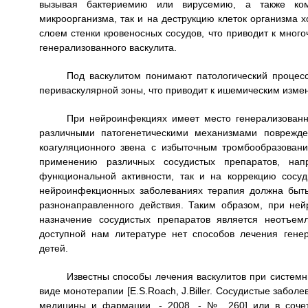
вызывая бактериемию или вирусемию, а также ко
микроорганизма, так и на деструкцию клеток организма х
слоем стенки кровеносных сосудов, что приводит к мно
генерализованного васкулита.
Под васкулитом понимают патологический процесс
периваскулярной зоны, что приводит к ишемическим измен
При нейроинфекциях имеет место генерализованн
различными патогенетическими механизмами поврежде
коагуляционного звена с избыточным тромбообразован
применению различных сосудистых препаратов, напр
функциональной активности, так и на коррекцию сосуд
нейроинфекционных заболеваниях терапия должна быть
разнонаправленного действия. Таким образом, при не
назначение сосудистых препаратов является неотъем
доступной нам литературе нет способов лечения гене
детей.
Известны способы лечения васкулитов при системн
виде монотерапии [E.S.Roach, J.Biller. Сосудистые забол
медицины и фармации, - 2008. - № .260] или в соче