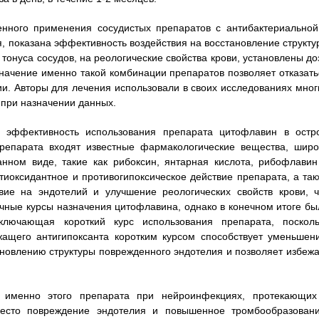
нного применения сосудистых препаратов с антибактериальной
, показана эффективность воздействия на восстановление структу
тонуса сосудов, на реологические свойства крови, установлены до
начение именно такой комбинации препаратов позволяет отказать
ии. Авторы для лечения использовали в своих исследованиях мног
 при назначении данных.
 эффективность использования препарата цитофлавин в остр
препарата входят известные фармакологические вещества, широ
нном виде, такие как рибоксин, янтарная кислота, рибофлавин
тиоксидантное и противогипоксическое действие препарата, а так
вие на эндотелий и улучшение реологических свойств крови, ч
чные курсы назначения цитофлавина, однако в конечном итоге бы
лючающая короткий курс использования препарата, посколь
жащего антигипоксанта коротким курсом способствует уменьшен
ановлению структуры поврежденного эндотелия и позволяет избежа
я именно этого препарата при нейроинфекциях, протекающих
место повреждение эндотелия и повышенное тромбообразовани