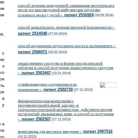
ию
способ лечения замедленной элиминации метотрексата
ым
после его высокодозной инфузии при опухолях
ие
головного мозга у детей
- патент 2516924
(20.05.2014)
способ комплексного лечения шеечной беременности
-
патент 2514548
и,
(27.04.2014)
способ подавления опухолевого роста в эксперименте
-
патент 2506971
(20.02.2014)
 с
ия
лекарственное средство в форме ородисперсной
 к
таблетки и способ получения лекарственного средства
го
- патент 2503447
(10.01.2014)
ри
сульфонамидные соединения и их
ть
применение
- патент 2502730
(27.12.2013)
ое
 в
фармацевтическая композиция с
 у
противовоспалительной, кардио- и
хондропротекторной активностью, действием против
гастропатий, вызываемых нпвп, и способ ее получения
- патент 2502507
(27.12.2013)
 в
ти
композиция для местного введения
- патент 2497516
го
(10.11.2013)