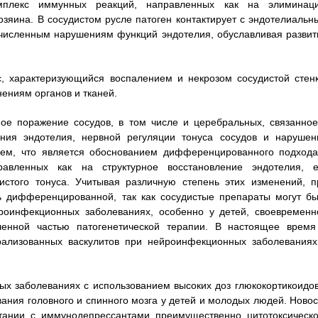
мплекс иммунных реакций, направленных как на элиминац
озяина. В сосудистом русле патоген контактирует с эндотелиальн
гочисленным нарушениям функций эндотелия, обуславливая развит
, характеризующийся воспалением и некрозом сосудистой стенк
ениям органов и тканей.
ое поражение сосудов, в том числе и церебральных, связанное
ния эндотелия, нервной регуляции тонуса сосудов и нарушен
ием, что является обоснованием дифференцированного подхода
авленных как на структурное восстановление эндотелия, е
истого тонуса. Учитывая различную степень этих изменений, п
 дифференцированной, так как сосудистые препараты могут бы
йроинфекционных заболеваниях, особенно у детей, своевременн
ленной частью патогенетической терапии. В настоящее время
рализованных васкулитов при нейроинфекционных заболеваниях
ых заболеваниях с использованием высоких доз глюкокортикоидов
евания головного и спинного мозга у детей и молодых людей. Новос
тании с иммунодепрессантами преимущественно цитотоксическо