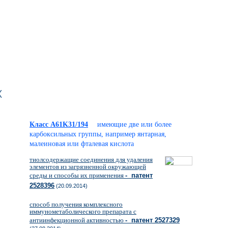
х
Класс A61K31/194
имеющие две или более
карбоксильных группы, например янтарная,
малеиновая или фталевая кислота
тиолсодержащие соединения для удаления
элементов из загрязненной окружающей
среды и способы их применения
- патент
2528396
(20.09.2014)
способ получения комплексного
иммунометаболического препарата с
антиинфекционной активностью
- патент 2527329