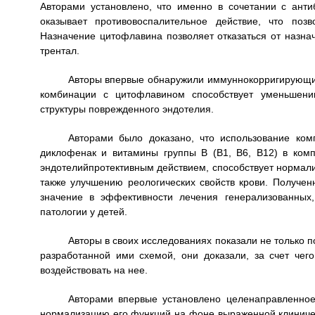
Авторами установлено, что именно в сочетании с ант
оказывает противовоспалительное действие, что позв
Назначение цитофлавина позволяет отказаться от назначе
трентал.
Авторы впервые обнаружили иммуннокорригирующий
комбинации с цитофлавином способствует уменьшени
структуры поврежденного эндотелия.
Авторами было доказано, что использование ком
диклофенак и витамины группы В (B1, B6, В12) в ком
эндотелийпротективным действием, способствует нормали
также улучшению реологических свойств крови. Получе
значение в эффективности лечения генерализованных
патологии у детей.
Авторы в своих исследованиях показали не только
разработанной ими схемой, они доказали, за счет чего
воздействовать на нее.
Авторами впервые установлено целенаправленное
нормализацию его функций на фоне выраженной клиниче