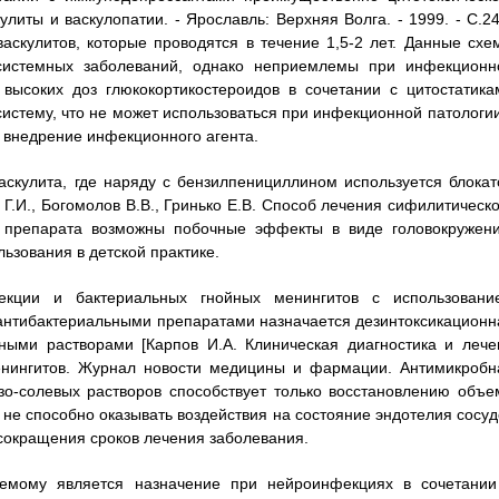
улиты и васкулопатии. - Ярославль: Верхняя Волга. - 1999. - С.24
аскулитов, которые проводятся в течение 1,5-2 лет. Данные схе
системных заболеваний, однако неприемлемы при инфекционн
 высоких доз глюкокортикостероидов в сочетании с цитостатика
стему, что не может использоваться при инфекционной патологии
а внедрение инфекционного агента.
аскулита, где наряду с бензилпенициллином используется блокат
Г.И., Богомолов В.В., Гринько Е.В. Способ лечения сифилитическо
о препарата возможны побочные эффекты в виде головокружени
ьзования в детской практике.
екции и бактериальных гнойных менингитов с использовани
антибактериальными препаратами назначается дезинтоксикационн
ными растворами [Карпов И.А. Клиническая диагностика и лече
енингитов. Журнал новости медицины и фармации. Антимикробн
зо-солевых растворов способствует только восстановлению объе
не способно оказывать воздействия на состояние эндотелия сосуд
 сокращения сроков лечения заболевания.
емому является назначение при нейроинфекциях в сочетании