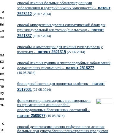
способ лечения больных облитерирующими
заболеваниям и артерий нижних конечностей
- патент
 и
2523412
(20.07.2014)
ры
зы
способ определения уровня симпатической блокады
при эпидуральной анестезии (анальгезии)
- патент
ся
2521837
ие
(10.07.2014)
способы и композиции для лечения гипертиреоза у
кошачьих
- патент 2521315
(27.06.2014)
ом
ко
способ лечения гриппа и гриппоподобных заболеваний,
 и
осложненных пневмонией
- патент 2518277
(10.06.2014)
же
то
биоцидный состав для пропитки салфеток
- патент
ла
2517031
(27.05.2014)
ку
ию
феноксипиридиниламидные производные и
ть
их применение в лечении pde4-
опосредованных болезненных состояний
-
патент 2509077
(10.03.2014)
 с
способ дезинтоксикационно-инфузионного лечения
е.
больных при употреблении психотропных продуктов