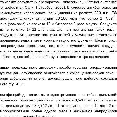
тических сосудистых препаратов - актовегина, инстенона, трента
 энцефалиты. Санкт-Петербург, 2003]. В качестве антибактериальн
комендуется использовать пенициллины из расчета 300 тыс. ЕД/к
евомицетина сукцинат натрия 80-100 мг/кг (не более 2 г/сут). 
р (зовиракс) из расчета 15 мг/кг разово 3 раза в сутки. Сосудист
тки в течение 14-21 дней. Однако при назначении такой терап
збудителя, устранение гипоксии тканей и улучшение реологическ
мированного эндотелия и нормализацию его функций. Кроме того, 
 повреждения эндотелия, нервной регуляции тонуса сосудов
терапия далеко не всегда обеспечивает оптимальный эффект, требу
 образом, способ не способствует сокращению сроков лечения.
мощью предложенного авторами способа терапии генерализованн
зультат данного способа заключается в сокращении сроков лечени
ения заболевания за счет целенаправленного действия сосудист
 его функций.
йроинфекций дополнительно одновременно с антибактериальной
ально в течение 5 дней в суточной дозе 0,6-1,0 мл на 1 кг массы,
рально детям с 5 до 12 лет - 1 капс. в день, после 12 лет - 2 ка
мбообразования более одного месяца назначают нейродиклов
за в день, в течение 1-2 месяцев.