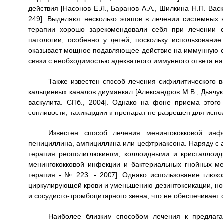
действия [Насонов Е.Л., Баранов А.А., Шилкина Н.П. Васк
249]. Выделяют несколько этапов в лечении системных в
терапии хорошо зарекомендовали себя при лечении 
патологии, особенно у детей, поскольку использование
оказывает мощное подавляющее действие на иммунную си
связи с необходимостью адекватного иммунного ответа н
Также известен способ лечения сифилитического в
кальциевых каналов диуманкал [Александров М.В., Дьячук 
васкулита. СПб., 2004]. Однако на фоне приема этог
сонливости, тахикардии и препарат не разрешен для испол
Известен способ лечения менингококковой инф
пенициллина, ампициллина или цефтриаксона. Наряду с 
терапия реополиглюкином, коллоидными и кристаллоид
менингококковой инфекции и бактериальных гнойных м
терапия - № 223. - 2007]. Однако использование глюко
циркулирующей крови и уменьшению дезинтоксикации, но 
и сосудисто-тромбоцитарного звена, что не обеспечивает
Наиболее близким способом лечения к предлага