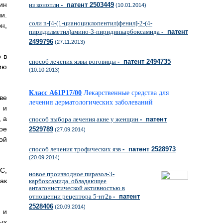
ин
из конопли
- патент 2503449
(10.01.2014)
и.
соли n-[4-(1-цианоциклопентил)фенил]-2-(4-
н,
пиридилметил)амино-3-пиридинкарбоксамида
- патент
2499796
(27.11.2013)
 в
способ лечения язвы роговицы
- патент 2494735
ию
(10.10.2013)
Класс A61P17/00
Лекарственные средства для
ве
лечения дерматологических заболеваний
 и
 а
способ выбора лечения акне у женщин
- патент
ое
2529789
(27.09.2014)
ой
способ лечения трофических язв
- патент 2528973
(20.09.2014)
С,
новое производное пиразол-3-
ак
карбоксамида, обладающее
антагонистической активностью в
отношении рецептора 5-нт2в
- патент
2528406
(20.09.2014)
 и
ых