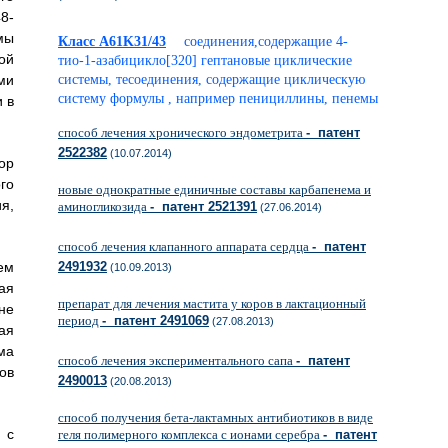
8-
мы
Класс A61K31/43
соединения,содержащие 4-
ой
тио-1-азабицикло[320] гептановые циклические
ми
системы, тесоединения, содержащие циклическую
систему формулы , например пенициллины, пенемы
 в
способ лечения хронического эндометрита
- патент
2522382
(10.07.2014)
ор
го
новые однократные единичные составы карбапенема и
я,
аминогликозида
- патент 2521391
(27.06.2014)
способ лечения клапанного аппарата сердца
- патент
ем
2491932
(10.09.2013)
ая
препарат для лечения мастита у коров в лактационный
не
период
- патент 2491069
(27.08.2013)
ая
ма
способ лечения экспериментального сапа
- патент
ов
2490013
(20.08.2013)
способ получения бета-лактамных антибиотиков в виде
 с
геля полимерного комплекса с ионами серебра
- патент