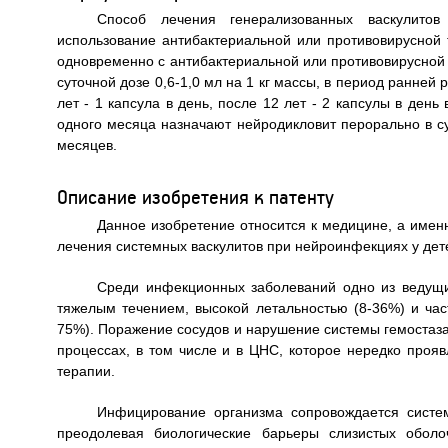
Способ лечения генерализованных васкулито
использование антибактериальной или противовирусной 
одновременно с антибактериальной или противовирусной 
суточной дозе 0,6-1,0 мл на 1 кг массы, в период ранней
лет - 1 капсула в день, после 12 лет - 2 капсулы в ден
одного месяца назначают нейродикловит перорально в сут
месяцев.
Описание изобретения к патенту
Данное изобретение относится к медицине, а имен
лечения системных васкулитов при нейроинфекциях у дет
Среди инфекционных заболеваний одно из ведущ
тяжелым течением, высокой летальностью (8-36%) и час
75%). Поражение сосудов и нарушение системы гемостаза
процессах, в том числе и в ЦНС, которое нередко проя
терапии.
Инфицирование организма сопровождается систе
преодолевая биологические барьеры слизистых оболо