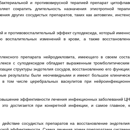
ибактериальной и противовирусной терапией препарат цитофлав
оляет сократить длительность назначения этиотропной терапи
ния других сосудистых препаратов, таких как актовегин, инстено
 и противовоспалительный эффект сулодексида, который именно
ю воспалительных изменений в крови, а также восстановлен
плексного препарата нейродикловита, имеющего в своем соста
плексе с сулодексидом обладает выраженным тромболитическим
зации структуры эндотелия сосудов, восстановлению его функции,
нные результаты были неочевидными и имеют большое клиническ
, в том числе церебральных васкулитов при нейроинфекционн
 повышение эффективности лечения инфекционных заболеваний ЦН
 это достигается при конкретной инфекции, и самое главное, к
 действие сосудистых препаратов на восстановление эндотелия
ской эффективности. Схема лечения этими препаратами системн