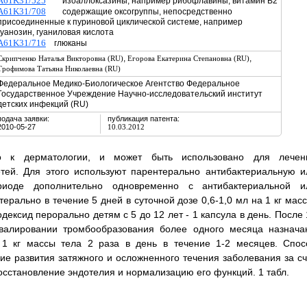
A61K31/525
изоаллоксазины, например рибофлавины, витамин B2
A61K31/708
содержащие оксогруппы, непосредственно
присоединенные к пуриновой циклической системе, например
гуанозин, гуаниловая кислота
A61K31/716
глюканы
,
,
Скрипченко Наталья Викторовна (RU)
Егорова Екатерина Степановна (RU)
Трофимова Татьяна Николаевна (RU)
Федеральное Медико-Биологическое Агентство Федеральное
Государственное Учреждение Научно-исследовательский институт
детских инфекций (RU)
подача заявки:
публикация патента:
2010-05-27
10.03.2012
о к дерматологии, и может быть использовано для лечен
тей. Для этого используют парентерально антибактериальную и
иоде дополнительно одновременно с антибактериальной и
рально в течение 5 дней в суточной дозе 0,6-1,0 мл на 1 кг масс
ексид перорально детям с 5 до 12 лет - 1 капсула в день. После 
евалировании тромбообразования более одного месяца назнача
 1 кг массы тела 2 раза в день в течение 1-2 месяцев. Спос
е развития затяжного и осложненного течения заболевания за сч
осстановление эндотелия и нормализацию его функций. 1 табл.