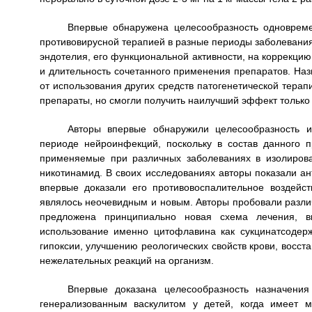
Впервые обнаружена целесообразность одновреме
противовирусной терапией в разные периоды заболевания
эндотелия, его функциональной активности, на коррекцию 
и длительность сочетанного применения препаратов. Наз
от использования других средств патогенетической терап
препараты, но смогли получить наилучший эффект только
Авторы впервые обнаружили целесообразность и
периоде нейроинфекций, поскольку в состав данного 
применяемые при различных заболеваниях в изолирова
никотинамид. В своих исследованиях авторы показали ан
впервые доказали его противовоспалительное воздейст
являлось неочевидным и новым. Авторы пробовали разли
предложена принципиально новая схема лечения, вк
использование именно цитофлавина как сукцинатсодер
гипоксии, улучшению реологических свойств крови, восст
нежелательных реакций на организм.
Впервые доказана целесообразность назначени
генерализованным васкулитом у детей, когда имеет 