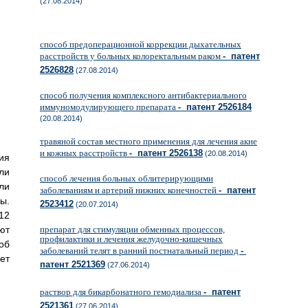
(27.08.2014)
способ предоперационной коррекции дыхательных
расстройств у больных колоректальным раком
- патент
2526828
(27.08.2014)
способ получения комплексного антибактериального
иммуномодулирующего препарата
- патент 2526184
(20.08.2014)
травяной состав местного применения для лечения акне
и кожных расстройств
- патент 2526138
(20.08.2014)
ия
ли
способ лечения больных облитерирующими
ли
заболеваниям и артерий нижних конечностей
- патент
ы.
2523412
(20.07.2014)
12
ют
препарат для стимуляции обменных процессов,
профилактики и лечения желудочно-кишечных
об
заболеваний телят в ранний постнатальный период
-
ет
патент 2521369
(27.06.2014)
раствор для бикарбонатного гемодиализа
- патент
2521361
(27.06.2014)