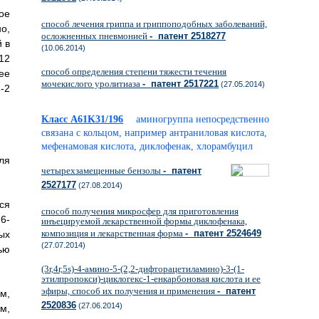
ое
способ лечения гриппа и гриппоподобных заболеваний,
о,
осложненных пневмонией
- патент 2518277
 в
(10.06.2014)
12
способ определения степени тяжести течения
ее
мочекислого уролитиаза
- патент 2517221
(27.05.2014)
-2
Класс A61K31/196
аминогруппа непосредственно
связана с кольцом, например антраниловая кислота,
мефенамовая кислота, диклофенак, хлорамбуцил
ля
четырехзамещенные бензолы
- патент
2527177
(27.08.2014)
ся
способ получения микросфер для приготовления
6-
инъецируемой лекарственной формы диклофенака,
композиция и лекарственная форма
- патент 2524649
ых
(27.07.2014)
ью
(3r,4r,5s)-4-амино-5-(2,2-дифторацетиламино)-3-(1-
этилпропокси)-циклогекс-1-енкарбоновая кислота и ее
эфиры, способ их получения и применения
- патент
м,
2520836
(27.06.2014)
м,