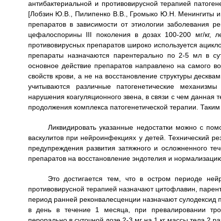
антибактериальной и противовирусной терапией патогене
[Лобзин Ю.В., Пилипенко В.В., Громыко Ю.Н. Менингиты и
препаратов в зависимости от этиологии заболевания ре
цефалоспорины III поколения в дозах 100-200 мг/кг, л
противовирусных препаратов широко используется ациклови
препараты назначаются парентерально по 2-5 мл в су
основное действие препаратов направлено на самого во
свойств крови, а не на восстановление структуры десква
учитываются различные патогенетические механизмы
нарушения коагуляционного звена, в связи с чем данная 
продолжения комплекса патогенетической терапии. Таким
Ликвидировать указанные недостатки можно с по
васкулитов при нейроинфекциях у детей. Технический ре
предупреждения развития затяжного и осложненного теч
препаратов на восстановление эндотелия и нормализацию
Это достигается тем, что в остром периоде не
противовирусной терапией назначают цитофлавин, парентер
период ранней реконвалесценции назначают сулодексид перо
в день в течение 1 месяца, при превалировании тро
перорально в суточной дозе 2-3 мг на 1 кг массы тела 2 ра