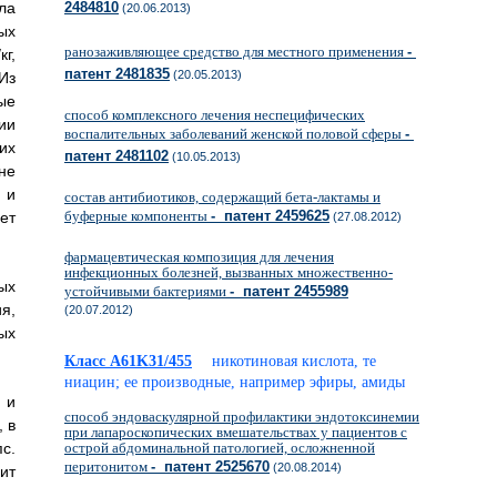
ла
2484810
(20.06.2013)
ых
ранозаживляющее средство для местного применения
-
г,
патент 2481835
(20.05.2013)
Из
ые
способ комплексного лечения неспецифических
ии
воспалительных заболеваний женской половой сферы
-
их
патент 2481102
(10.05.2013)
не
 и
состав антибиотиков, содержащий бета-лактамы и
буферные компоненты
- патент 2459625
ет
(27.08.2012)
фармацевтическая композиция для лечения
инфекционных болезней, вызванных множественно-
ых
устойчивыми бактериями
- патент 2455989
я,
(20.07.2012)
ых
Класс A61K31/455
никотиновая кислота, те
ниацин; ее производные, например эфиры, амиды
 и
способ эндоваскулярной профилактики эндотоксинемии
 в
при лапароскопических вмешательствах у пациентов с
пс.
острой абдоминальной патологией, осложненной
перитонитом
- патент 2525670
(20.08.2014)
ит