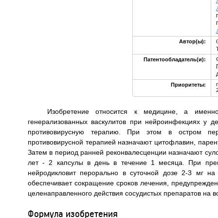
Автор(ы):
Патентообладатель(и):
Приоритеты:
Изобретение относится к медицине, а именн
генерализованных васкулитов при нейроинфекциях у де
противовирусную терапию. При этом в остром пер
противовирусной терапией назначают цитофлавин, паренте
Затем в период ранней реконвалесценции назначают сулод
лет - 2 капсулы в день в течение 1 месяца. При пр
нейродикловит перорально в суточной дозе 2-3 мг на
обеспечивает сокращение сроков лечения, предупреждени
целенаправленного действия сосудистых препаратов на в
Формула изобретения