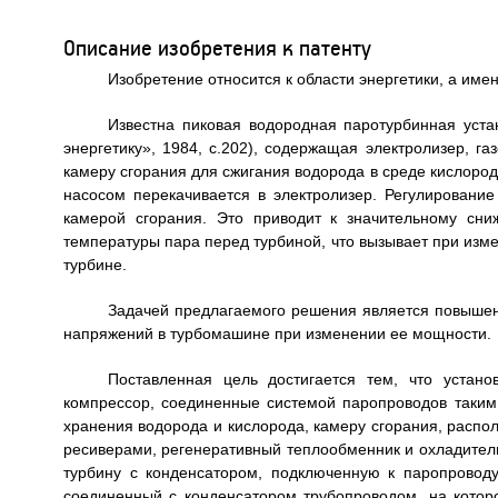
Описание изобретения к патенту
Изобретение относится к области энергетики, а имен
Известна пиковая водородная паротурбинная уст
энергетику», 1984, с.202), содержащая электролизер, г
камеру сгорания для сжигания водорода в среде кислород
насосом перекачивается в электролизер. Регулировани
камерой сгорания. Это приводит к значительному сн
температуры пара перед турбиной, что вызывает при изм
турбине.
Задачей предлагаемого решения является повышен
напряжений в турбомашине при изменении ее мощности.
Поставленная цель достигается тем, что устан
компрессор, соединенные системой паропроводов таким 
хранения водорода и кислорода, камеру сгорания, расп
ресиверами, регенеративный теплообменник и охладитель
турбину с конденсатором, подключенную к паропровод
соединенный с конденсатором трубопроводом, на кото