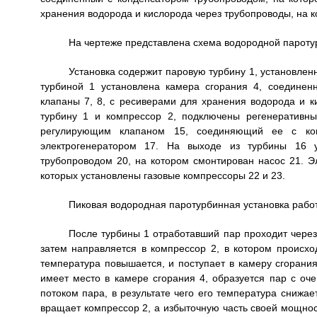
хранения водорода и кислорода через трубопроводы, на 
На чертеже представлена схема водородной пароту
Установка содержит паровую турбину 1, установлен
турбиной 1 установлена камера сгорания 4, соединен
клапаны 7, 8, с ресиверами для хранения водорода и к
турбину 1 и компрессор 2, подключены регенеративн
регулирующим клапаном 15, соединяющий ее с кон
электрогенератором 17. На выходе из турбины 16 у
трубопроводом 20, на котором смонтирован насос 21. Э
которых установлены газовые компрессоры 22 и 23.
Пиковая водородная паротурбинная установка раб
После турбины 1 отработавший пар проходит через 
затем направляется в компрессор 2, в котором происход
температура повышается, и поступает в камеру сгорания
имеет место в камере сгорания 4, образуется пар с оч
потоком пара, в результате чего его температура снижает
вращает компрессор 2, а избыточную часть своей мощност