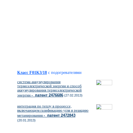
Класс F01K3/18
с подогревателями
система аккумулирования
термоэлектрической энергии и способ
аккумулирования термоэлектрической
энергии
- патент 2476686
(27.02.2013)
интеграция по теплу в процессе,
включающем газификацию угля и реакцию
метанирования
- патент 2472843
(20.01.2013)