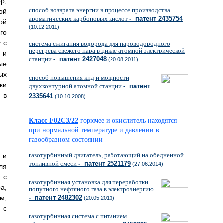
р,
способ возврата энергии в процессе производства
ой
ароматических карбоновых кислот
- патент 2435754
ой
(10.12.2011)
го
 с
система сжигания водорода для пароводородного
перегрева свежего пара в цикле атомной электрической
 и
станции
- патент 2427048
(20.08.2011)
ые
ых
способ повышения кпд и мощности
ки
двухконтурной атомной станции
- патент
 в
2335641
(10.10.2008)
Класс F02C3/22
горючее и окислитель находятся
при нормальной температуре и давлении в
газообразном состоянии
газотурбинный двигатель, работающий на обедненной
 и
топливной смеси
- патент 2521179
(27.06.2014)
ля
 с
газотурбинная установка для переработки
а,
попутного нефтяного газа в электроэнергию
м,
- патент 2482302
(20.05.2013)
 с
газотурбинная система с питанием