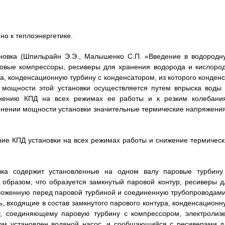
но к теплоэнергетике.
ановка (Шпильрайн Э.Э., Малышенко С.П. «Введение в водородн
азовые компрессоры, ресиверы для хранения водорода и кислород
а, конденсационную турбину с конденсатором, из которого конденс
е мощности этой установки осуществляется путем впрыска воды 
ижению КПД на всех режимах ее работы и к резким колебани
енении мощности установки значительные термические напряжения
ие КПД установки на всех режимах работы и снижение термическ
овка содержит установленные на одном валу паровые турбину
образом, что образуется замкнутый паровой контур, ресиверы д
оложенную перед паровой турбиной и соединенную трубопроводами
, входящие в состав замкнутого парового контура, конденсационн
у, соединяющему паровую турбину с компрессором, электролизе
ром установлен водяной насос, и сообщающийся с ресиверами д