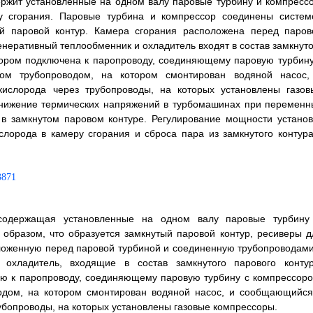
ржит установленные на одном валу паровые турбину и компрессо
у сгорания. Паровые турбина и компрессор соединены систем
ый паровой контур. Камера сгорания расположена перед паров
неративный теплообменник и охладитель входят в состав замкнуто
тором подключена к паропроводу, соединяющему паровую турбину
ром трубопроводом, на котором смонтирован водяной насос,
ислорода через трубопроводы, на которых установлены газов
снижение термических напряжений в турбомашинах при переменн
 в замкнутом паровом контуре. Регулирование мощности установ
лорода в камеру сгорания и сброса пара из замкнутого контура
 содержащая установленные на одном валу паровые турбину
образом, что образуется замкнутый паровой контур, ресиверы д
оложенную перед паровой турбиной и соединенную трубопроводами
охладитель, входящие в состав замкнутого парового контур
ую к паропроводу, соединяющему паровую турбину с компрессоро
водом, на котором смонтирован водяной насос, и сообщающийся
убопроводы, на которых установлены газовые компрессоры.