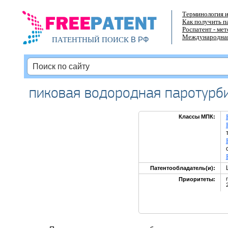
Терминология и
Как получить п
Роспатент - ме
Международная
В РФ
ПАТЕНТНЫЙ ПОИСК
пиковая водородная паротурб
Классы МПК:
Патентообладатель(и):
Приоритеты: