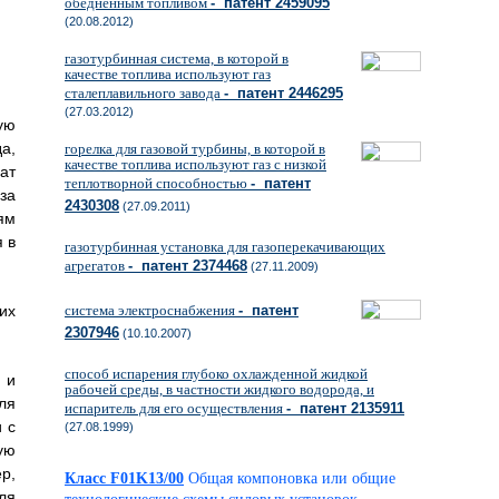
обедненным топливом
- патент 2459095
(20.08.2012)
газотурбинная система, в которой в
качестве топлива используют газ
сталеплавильного завода
- патент 2446295
(27.03.2012)
ую
а,
горелка для газовой турбины, в которой в
качестве топлива используют газ с низкой
ат
теплотворной способностью
- патент
за
2430308
(27.09.2011)
ям
 в
газотурбинная установка для газоперекачивающих
агрегатов
- патент 2374468
(27.11.2009)
их
система электроснабжения
- патент
2307946
(10.10.2007)
способ испарения глубоко охлажденной жидкой
 и
рабочей среды, в частности жидкого водорода, и
ля
испаритель для его осуществления
- патент 2135911
 с
(27.08.1999)
ую
р,
Класс F01K13/00
Общая компоновка или общие
ля