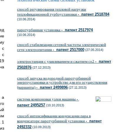
технологические схемы силовых установок
способ регулирования тепловой нагрузки
теплофикационной турбоустановки
- патент 2518784
(10.06.2014)
ед
паротурбинная установка
- патент 2517974
(10.06.2014)
ие
му
способ стабилизации сетевой частоты электрической
 с
сети электропитания
- патент 2517000
(27.05.2014)
 с
19
электростанция с улавливанием и сжатием co2
- патент
на
2502876
(27.12.2013)
способ запуска водородной паротурбинной
энергоустановки и устройство для его осуществления
(варианты)
- патент 2499896
(27.11.2013)
 а
система компоновки узлов машины
-
го
патент 2495257
(10.10.2013)
ый
ым
способ интенсификации конденсации пара в
конденсаторе паротурбинной установки
- патент
 1
2492332
(10.09.2013)
из