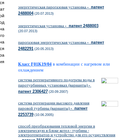
ся
энергетическая парогазовая установка
- патент
ат
2488004
(20.07.2013)
ой
од
энергетическая установка
- патент 2488003
на
(20.07.2013)
го
на
парогазовая энергетическая установка
- патент
ся
2482291
(20.05.2013)
ра
ия
Класс F01K19/04
в комбинации с нагревом или
охлаждением
система регенеративного подогрева воды в
паротурбинных установках (варианты)
-
патент 2306427
(20.09.2007)
система регенерации высокого давления
паровой турбины (варианты)
- патент
2253739
(10.06.2005)
способ преобразования тепловой энергии в
электрическую в блоке котел - турбина -
электрогенератор и устройство для его осуществления