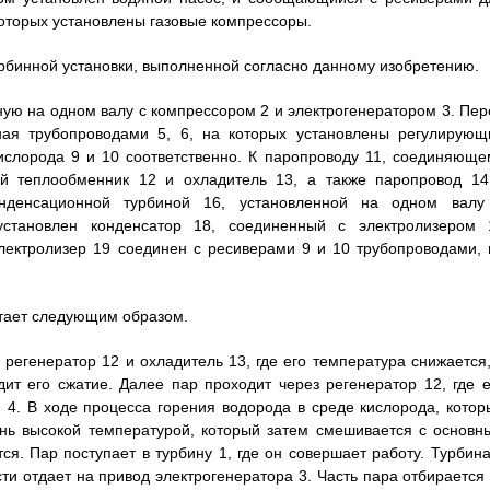
которых установлены газовые компрессоры.
рбинной установки, выполненной согласно данному изобретению.
ную на одном валу с компрессором 2 и электрогенератором 3. Пер
ная трубопроводами 5, 6, на которых установлены регулирующ
ислорода 9 и 10 соответственно. К паропроводу 11, соединяюще
ый теплообменник 12 и охладитель 13, а также паропровод 14
денсационной турбиной 16, установленной на одном валу
становлен конденсатор 18, соединенный с электролизером 
лектролизер 19 соединен с ресиверами 9 и 10 трубопроводами, 
отает следующим образом.
регенератор 12 и охладитель 13, где его температура снижается,
ит его сжатие. Далее пар проходит через регенератор 12, где е
 4. В ходе процесса горения водорода в среде кислорода, котор
ень высокой температурой, который затем смешивается с основн
ся. Пар поступает в турбину 1, где он совершает работу. Турбина
и отдает на привод электрогенератора 3. Часть пара отбирается 