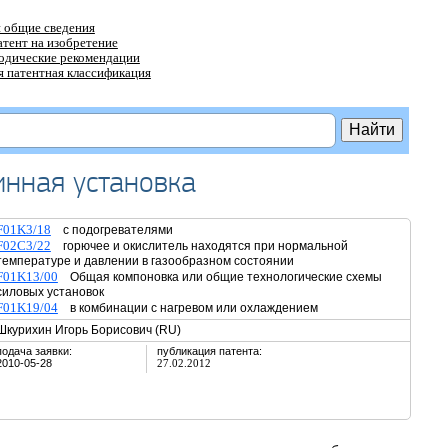
 общие сведения
атент на изобретение
тодические рекомендации
 патентная классификация
инная установка
F01K3/18
с подогревателями
F02C3/22
горючее и окислитель находятся при нормальной
температуре и давлении в газообразном состоянии
F01K13/00
Общая компоновка или общие технологические схемы
силовых установок
F01K19/04
в комбинации с нагревом или охлаждением
Шкурихин Игорь Борисович (RU)
подача заявки:
публикация патента:
2010-05-28
27.02.2012