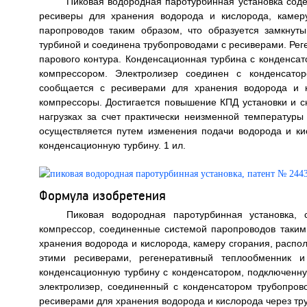
Пиковая водородная паротурбинная установка соде
ресиверы для хранения водорода и кислорода, камер
паропроводов таким образом, что образуется замкнут
турбиной и соединена трубопроводами с ресиверами. Реге
парового контура. Конденсационная турбина с конденса
компрессором. Электролизер соединен с конденсато
сообщается с ресиверами для хранения водорода и к
компрессоры. Достигается повышение КПД установки и 
нагрузках за счет практически неизменной температуры
осуществляется путем изменения подачи водорода и кис
конденсационную турбину. 1 ил.
Формула изобретения
Пиковая водородная паротурбинная установка,
компрессор, соединенные системой паропроводов таким 
хранения водорода и кислорода, камеру сгорания, расп
этими ресиверами, регенеративный теплообменник и 
конденсационную турбину с конденсатором, подключенн
электролизер, соединенный с конденсатором трубопро
ресиверами для хранения водорода и кислорода через тр