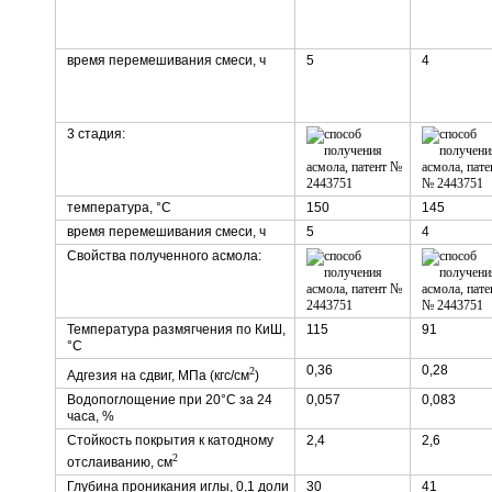
время перемешивания смеси, ч
5
4
3 стадия:
температура, °C
150
145
время перемешивания смеси, ч
5
4
Свойства полученного асмола:
Температура размягчения по КиШ,
115
91
°C
0,36
0,28
2
Адгезия на сдвиг, МПа (кгс/см
)
Водопоглощение при 20°C за 24
0,057
0,083
часа, %
Стойкость покрытия к катодному
2,4
2,6
2
отслаиванию, см
Глубина проникания иглы, 0,1 доли
30
41