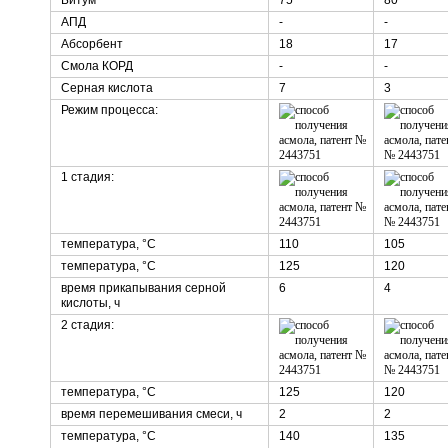
Битум
75
80
АПД
-
-
Абсорбент
18
17
Смола КОРД
-
-
Серная кислота
7
3
Режим процесса:
1 стадия:
температура, °C
110
105
температура, °C
125
120
время прикапывания серной
6
4
кислоты, ч
2 стадия:
температура, °C
125
120
время перемешивания смеси, ч
2
2
температура, °C
140
135