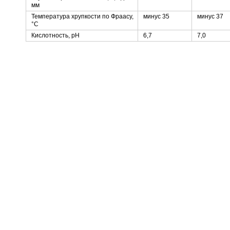
мм
Температура хрупкости по Фраасу,
минус 35
минус 37
°C
Кислотность, pH
6,7
7,0