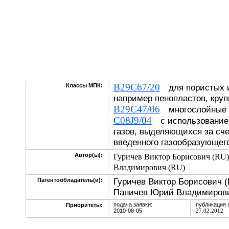
B29C67/20
Классы МПК:
для пористых и
например пенопластов, кру
B29C47/06
многослойные 
C08J9/04
с использование
газов, выделяющихся за сч
введенного газообразующег
Автор(ы):
Гуричев Виктор Борисович (RU)
Владимирович (RU)
Гуричев Виктор Борисович (
Патентообладатель(и):
Паничев Юрий Владимирови
подача заявки:
публикация 
Приоритеты:
2010-08-05
27.02.2012