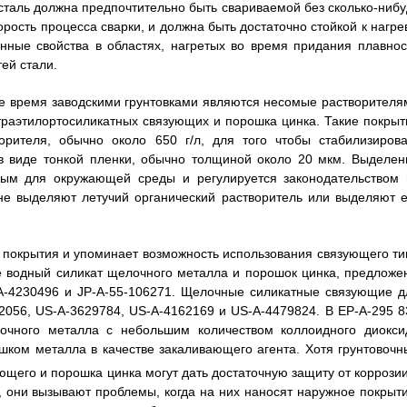
сталь должна предпочтительно быть свариваемой без сколько-нибу
орость процесса сварки, и должна быть достаточно стойкой к нагре
онные свойства в областях, нагретых во время придания плавнос
ей стали.
 время заводскими грунтовками являются несомые растворителя
траэтилортосиликатных связующих и порошка цинка. Такие покрыт
орителя, обычно около 650 г/л, для того чтобы стабилизирова
 в виде тонкой пленки, обычно толщиной около 20 мкм. Выделен
дным для окружающей среды и регулируется законодательством 
 не выделяют летучий органический растворитель или выделяют е
е покрытия и упоминает возможность использования связующего ти
е водный силикат щелочного металла и порошок цинка, предложе
-A-4230496 и JP-A-55-106271. Щелочные силикатные связующие д
2056, US-A-3629784, US-A-4162169 и US-A-4479824. В ЕР-А-295 8
очного металла с небольшим количеством коллоидного диокси
шком металла в качестве закаливающего агента. Хотя грунтовочн
ющего и порошка цинка могут дать достаточную защиту от коррозии
 они вызывают проблемы, когда на них наносят наружное покрыти