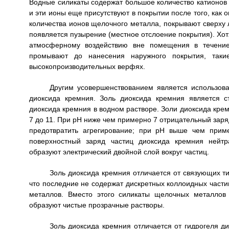
Водные силикаты содержат большое количество катионов 
и эти ионы еще присутствуют в покрытии после того, как
количества ионов щелочного металла, покрывают сверху
появляется пузырение (местное отслоение покрытия). Хо
атмосферному воздействию вне помещения в течение 
промывают до нанесения наружного покрытия, так
высокопроизводительных верфях.
Другим усовершенствованием является использов
диоксида кремния. Золь диоксида кремния является 
диоксида кремния в водном растворе. Золи диоксида кре
7 до 11. При рН ниже чем примерно 7 отрицательный заря
предотвратить агрегирование; при рН выше чем прим
поверхностный заряд частиц диоксида кремния нейтр
образуют электрический двойной слой вокруг частиц.
Золь диоксида кремния отличается от связующих т
что последние не содержат дискретных коллоидных част
металлов. Вместо этого силикаты щелочных металлов
образуют чистые прозрачные растворы.
Золь диоксида кремния отличается от гидрогеля д