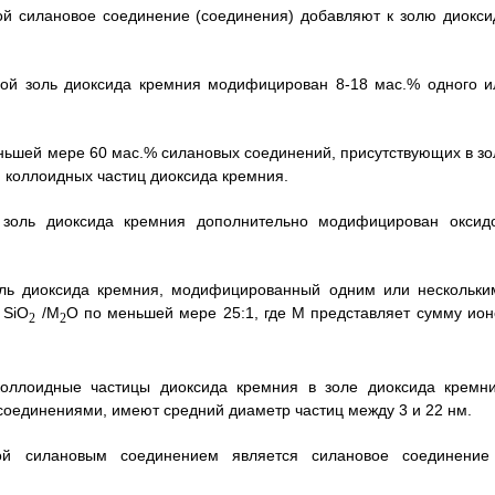
рой силановое соединение (соединения) добавляют к золю диокси
орой золь диоксида кремния модифицирован 8-18 мас.% одного и
меньшей мере 60 мас.% силановых соединений, присутствующих в зо
ю коллоидных частиц диоксида кремния.
 золь диоксида кремния дополнительно модифицирован оксид
золь диоксида кремния, модифицированный одним или нескольки
 SiO
/M
O по меньшей мере 25:1, где М представляет сумму ион
2
2
коллоидные частицы диоксида кремния в золе диоксида кремни
единениями, имеют средний диаметр частиц между 3 и 22 нм.
ой силановым соединением является силановое соединение