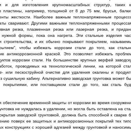
и и для изготовления крупномасштабных структур, таких к
пластины, например, толщиной от 8 до 75 мм, брусья, балки
енты жесткости. Наиболее важным теплонапряженным процесс
икаты сваривают. Другими важными теплонапряженными процесса
ивная резка, плазменная резка или лазерная резка, и придан
о нужной формы, пока она нагрета. Эти стальные изделия час
и строительства, и их обычно покрывают покрытием, называем
крытием", чтобы избежать коррозии стали до того, как стальн
тие антикоррозионной краской. Это позволяет избежать пробле
уктов коррозии стали. На большинстве крупных верфей заводск
аботок, проводимых на технологической линии, на которой стал
е- или пескоструйной очистке для удаления окалины и продукт
ез сушильную кабину. Альтернативно заводская грунтовка может бы
покрытиями, или поставщиком стали до того, как сталь буд
ся обеспечение временной защиты от коррозии во время сооружени
унтовка не нуждалась в удалении, но могла быть оставлена на ста
окрытая заводской грунтовкой, должна быть способной к сварке б
сению поверх ее защитных и антикоррозионных покрытий тех типо
ых конструкциях с хорошей адгезией между грунтовкой и наносим