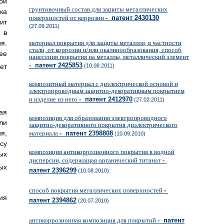
ой
грунтовочный состав для защиты металлических
ка
поверхностей от коррозии
- патент 2430130
ит
(27.09.2011)
 в
я.
материал покрытия для защиты металлов, в частности
стали, от коррозии и/или окалинообразования, способ
ее
нанесения покрытия на металлы, металлический элемент
- патент 2425853
ет
(10.08.2011)
композитный материал с диэлектрической основой и
электропроводным защитно-декоративным покрытием
и изделие из него
- патент 2412970
(27.02.2011)
ая
композиция для образования электропроводного
ли
защитно-декоративного покрытия диэлектрического
я,
материала
- патент 2398808
(10.09.2010)
су
композиция антикоррозионного покрытия в водной
ых
дисперсии, содержащая органический титанат
-
ых
патент 2396299
(10.08.2010)
способ покрытия металлических поверхностей
-
ия
патент 2394862
(20.07.2010)
антикоррозионная композиция для покрытий
- патент