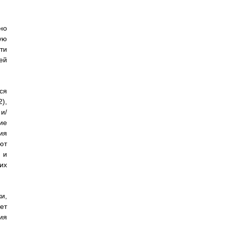
но
ую
ти
ей
ся
),
и/
ие
ия
ют
 и
их
и,
ет
ия