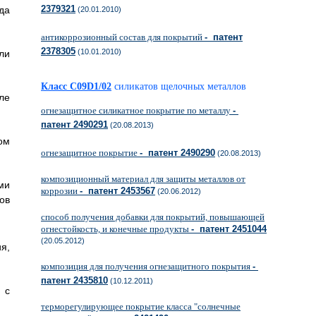
2379321
да
(20.01.2010)
антикоррозионный состав для покрытий
- патент
2378305
(10.01.2010)
ли
Класс C09D1/02
силикатов щелочных металлов
ле
огнезащитное силикатное покрытие по металлу
-
патент 2490291
(20.08.2013)
ом
огнезащитное покрытие
- патент 2490290
(20.08.2013)
композиционный материал для защиты металлов от
ми
коррозии
- патент 2453567
(20.06.2012)
ов
способ получения добавки для покрытий, повышающей
огнестойкость, и конечные продукты
- патент 2451044
(20.05.2012)
я,
композиция для получения огнезащитного покрытия
-
патент 2435810
(10.12.2011)
 с
терморегулирующее покрытие класса "солнечные