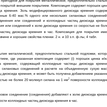
, пригодной для покрытия металлической, предпочтительно стальн
и покрытой внешним покрытием. Композиция содержит порошок цин
да кремния. Золь модифицированного диоксида кремния содерж
нные 6-40 мас.% одного или нескольких силановых соединений
динения или соединений и коллоидных частиц диоксида кремни
я или соединений к золю диоксида кремния со скоростью не бол
частиц диоксида кремния в час. Композиция для покрытия име
чине и хорошие свойства пленки. 2 н. и 10 з.п. ф-лы, 4 табл.
ытия металлической, предпочтительно стальной подложки, котор
ием, где указанная композиция содержит (i) порошок цинка и/и
да кремния, содержащий коллоидные частицы диоксида кремни
х силановых соединений в расчете на объединенную сухую мас
ц диоксида кремния, и может быть получена добавлением указанн
2
стью не более 20 молекул силана на 1 нм
поверхности коллоидн
ановое соединение (соединения) добавляют к золю диоксида кремн
сти коллоидных частиц диоксида кремния в час.