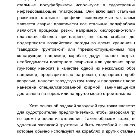
стальные полуфабрикаты используют в судостроени
нефтедобывающие платформы. Они включают стальные 
различные стальные профили, используемые как элем
является сварка: практически все стальные полуфабр
являются процессы резки, например, кислородно-топл
плавности обводов при нагреве, где сталь сгибают д
подвергаются воздействию погоды во время хранения 
"заводской грунтовкой" или "предконструкционным по
конструкции, например, кораблю, дадут полное покры
необходимости повторного покрытия или удаления прод
грунтовку наносят в качестве одной из нескольких обр
например, предварительно нагревают, подвергают дроб
коррозии, наносят заводскую грунтовку и пропускают чер
нанесена специализированной фирмой, занимающейся 
доставлена на верфь или на другое место строительства.
Хотя основной задачей заводской грунтовки являет
для судостроителей предпочтительно, чтобы заводская гр
во время и после изготовления. Таким образом, сталь, п
удаления заводской грунтовки и быть способной к нане
которые обычно используют на кораблях и других стальн