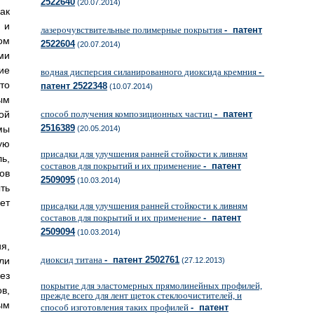
2522640
(20.07.2014)
ак
 и
лазерочувствительные полимерные покрытия
- патент
ом
2522604
(20.07.2014)
ми
ие
водная дисперсия силанированного диоксида кремния
-
то
патент 2522348
(10.07.2014)
ым
способ получения композиционных частиц
- патент
ой
2516389
мы
(20.05.2014)
ую
присадки для улучшения ранней стойкости к ливням
ь,
составов для покрытий и их применение
- патент
ов
2509095
(10.03.2014)
ть
ет
присадки для улучшения ранней стойкости к ливням
составов для покрытий и их применение
- патент
2509094
(10.03.2014)
я,
диоксид титана
- патент 2502761
ли
(27.12.2013)
ез
покрытие для эластомерных прямолинейных профилей,
в,
прежде всего для лент щеток стеклоочистителей, и
ым
способ изготовления таких профилей
- патент