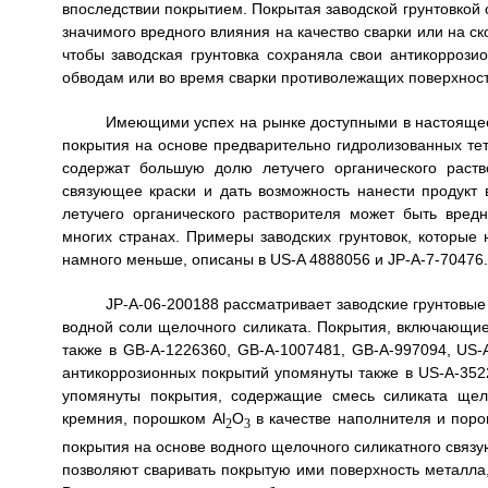
впоследствии покрытием. Покрытая заводской грунтовкой 
значимого вредного влияния на качество сварки или на ск
чтобы заводская грунтовка сохраняла свои антикоррози
обводам или во время сварки противолежащих поверхност
Имеющими успех на рынке доступными в настоящее
покрытия на основе предварительно гидролизованных те
содержат большую долю летучего органического раств
связующее краски и дать возможность нанести продукт
летучего органического растворителя может быть вре
многих странах. Примеры заводских грунтовок, которые
намного меньше, описаны в US-A 4888056 и JP-A-7-70476.
JP-A-06-200188 рассматривает заводские грунтовы
водной соли щелочного силиката. Покрытия, включающи
также в GB-A-1226360, GB-A-1007481, GB-A-997094, US
антикоррозионных покрытий упомянуты также в US-A-352
упомянуты покрытия, содержащие смесь силиката щел
кремния, порошком Al
O
в качестве наполнителя и поро
2
3
покрытия на основе водного щелочного силикатного связу
позволяют сваривать покрытую ими поверхность металла,