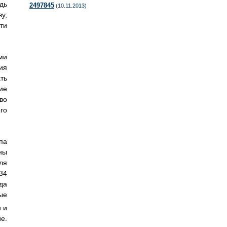
дь
2497845
(10.11.2013)
ву,
ти
ми
ия
ть
ие
во
го
па
ны
ля
34
да
ые
 и
е.