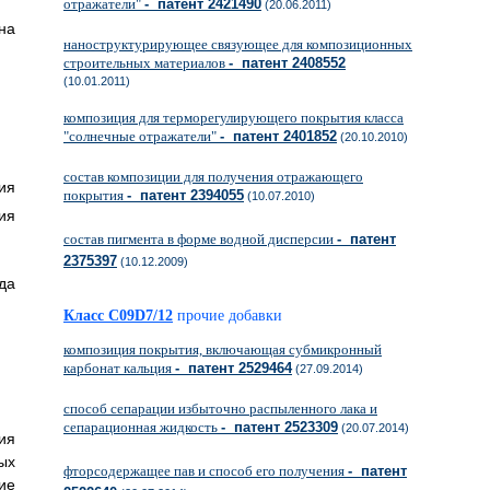
отражатели"
- патент 2421490
(20.06.2011)
на
наноструктурирующее связующее для композиционных
строительных материалов
- патент 2408552
(10.01.2011)
композиция для терморегулирующего покрытия класса
"солнечные отражатели"
- патент 2401852
(20.10.2010)
состав композиции для получения отражающего
ия
покрытия
- патент 2394055
(10.07.2010)
ия
состав пигмента в форме водной дисперсии
- патент
2375397
(10.12.2009)
да
Класс C09D7/12
прочие добавки
композиция покрытия, включающая субмикронный
карбонат кальция
- патент 2529464
(27.09.2014)
способ сепарации избыточно распыленного лака и
сепарационная жидкость
- патент 2523309
(20.07.2014)
ия
ых
фторсодержащее пав и способ его получения
- патент
ие