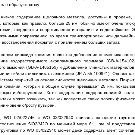
геле образуют сетку.
низкое содержание щелочного металла, доступны в продаже, 
, которые, как правило, больше 25 нм, обычно имеют очень плох
огезии, твердости и сопротивления истиранию и водостойкости. Э
ерженными повреждению во время транспортировки или дальнейш
о восстановления покрытия с привлечением больших затрат.
 золем диоксида кремния являются добавление несмешивающего
ение водорастворимого акриламидного полимера (GB-A-1541022
ого аммония (GB-A-1485169) и добавление глинистых материалов 
миния и/или этилсиликата алюминия (JP-A-55-100921). Однако так
ойствам покрытий на основе силикатов щелочных металлов. Покрыт
да кремния, который в общем случае превышает 25 нм, показыва
окрытия/погружении. Хотя содержание водорастворимой соли
таки может возникать, так как вследствие своих плохих физическ
зникновению/росту пузырей.
 WO 02/022746 и WO 03/022940 описаны заводские грунтовк
соотношение SiO2/M2O по меньшей мере 6:1, где М представля
грунтовка по WO 03/022940 может даже содержать агент сочетан