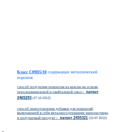
Класс C09D5/10
содержащие металлический
порошок
способ получения покрытия из краски на основе
перхлорвиниловой и глифталевой смол
- патент
2465293
(27.10.2012)
способ приготовления добавки для покрытий,
включающей в себя металлосодержащие наночастицы,
и получаемый продукт
- патент 2455321
(10.07.2012)