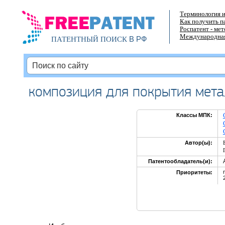
Терминология и
Как получить п
Роспатент - ме
Международная
В РФ
ПАТЕНТНЫЙ ПОИСК
композиция для покрытия мет
Классы МПК:
Автор(ы):
Патентообладатель(и):
Приоритеты: