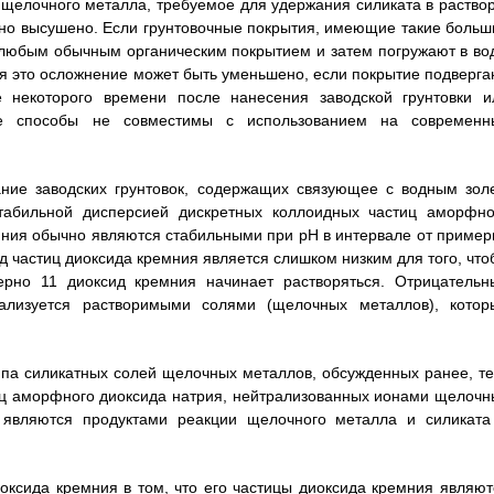
щелочного металла, требуемое для удержания силиката в раствор
 оно высушено. Если грунтовочные покрытия, имеющие такие больш
 любым обычным органическим покрытием и затем погружают в вод
тя это осложнение может быть уменьшено, если покрытие подверга
некоторого времени после нанесения заводской грунтовки и
ие способы не совместимы с использованием на современн
ание заводских грунтовок, содержащих связующее с водным зол
стабильной дисперсией дискретных коллоидных частиц аморфно
мния обычно являются стабильными при рН в интервале от пример
д частиц диоксида кремния является слишком низким для того, что
ерно 11 диоксид кремния начинает растворяться. Отрицательн
ализуется растворимыми солями (щелочных металлов), котор
ипа силикатных солей щелочных металлов, обсужденных ранее, те
иц аморфного диоксида натрия, нейтрализованных ионами щелочн
 являются продуктами реакции щелочного металла и силиката
иоксида кремния в том, что его частицы диоксида кремния являют