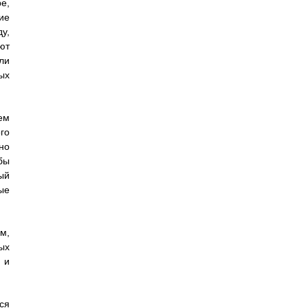
е,
ие
у,
ют
ли
ых
ем
го
но
бы
ый
ые
м,
ых
 и
ся