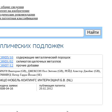
 общие сведения
атент на изобретение
тодические рекомендации
 патентная классификация
аллических подложек
C09D5/10
содержащие металлический порошок
C09D1/02
силикатов щелочных металлов
C09D7/12
прочие добавки
,
,
,
БРАУН Виктория (GB)
ДЖЕКСОН Пол Энтони (GB)
РЕЙД Алистэр Джеймс (GB)
ГРИНВУД Петер Гарри Йохан (SE)
АКЦО НОБЕЛЬ КОАТИНГС ИНТЕРНЭШНЛ Б.В. (NL)
подача заявки:
публикация патента:
2008-04-16
20.02.2012