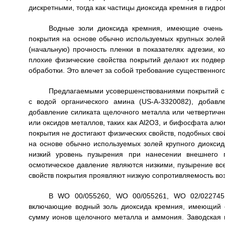
дискретными, тогда как частицы диоксида кремния в гидро
Водные золи диоксида кремния, имеющие очень 
покрытия на основе обычно используемых крупных золей
(начальную) прочность пленки в показателях адгезии, к
плохие физические свойства покрытий делают их подв
обработки. Это влечет за собой требование существенног
Предлагаемыми усовершенствованиями покрытий с
с водой органического амина (US-A-3320082), добавл
добавление силиката щелочного металла или четвертичн
или оксидов металлов, таких как Al2O3, и бифосфата алю
покрытия не достигают физических свойств, подобных св
на основе обычно используемых золей крупного диокси
низкий уровень пузырения при нанесении внешнего п
осмотическое давление являются низкими, пузырение все-
свойств покрытия проявляют низкую сопротивляемость во
В WO 00/055260, WO 00/055261, WO 02/022745,
включающие водный золь диоксида кремния, имеющий 
сумму ионов щелочного металла и аммония. Заводская 