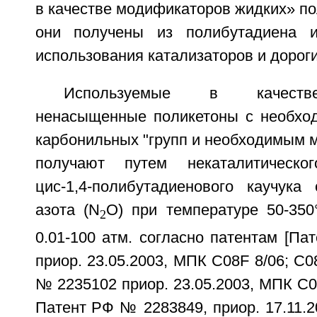
в качестве модификаторов жидких» пол
они получены из полибутадиена и
использования катализаторов и дороги
Используемые в качеств
ненасыщенные поликетоны с необхо
карбонильных "групп и необходимым 
получают путем некаталитическог
цис-1,4-полибутадиенового каучук
азота (N
O) при температуре 50-35
2
0.01-100 атм. согласно патентам [П
приор. 23.05.2003, МПК C08F 8/06; C0
№ 2235102 приор. 23.05.2003, МПК C08
Патент РФ № 2283849, приор. 17.11.2