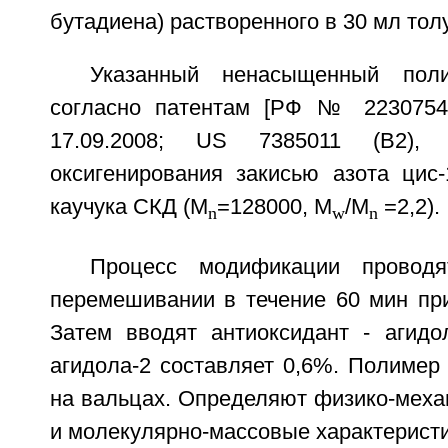
бутадиена) растворенного в 30 мл тол
Указанный ненасыщенный поли
согласно патентам [РФ № 2230754;
17.09.2008; US 7385011 (B2), 1
оксигенирования закисью азота цис-
каучука СКД (M
=128000, M
/M
=2,2).
n
w
n
Процесс модификации проводя
перемешивании в течение 60 мин при
Затем вводят антиоксидант - агидо
агидола-2 составляет 0,6%. Полимер
на вальцах. Определяют физико-меха
и молекулярно-массовые характеристи