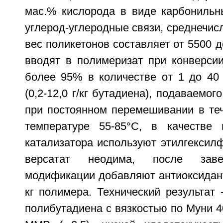
мас.% кислорода в виде карбонильн
углерод-углеродные связи, среднечи
вес поликетонов составляет от 5500 д
вводят в полимеризат при конверси
более 95% в количестве от 1 до 40 
(0,2-12,0 г/кг бутадиена), подаваемо
при постоянном перемешивании в теч
температуре 55-85°C, в качестве 
катализатора используют этилгексил
версатат неодима, после заве
модификации добавляют антиоксидант 
кг полимера. Технический результат -
полибутадиена с вязкостью по Муни 40