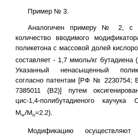
Пример № 3.
Аналогичен примеру № 2, с т
количество вводимого модификатор
поликетона с массовой долей кислор
составляет - 1,7 ммоль/кг бутадиена (
Указанный ненасыщенный полик
согласно патентам [РФ № 2230754; E
7385011 (B2)] путем оксигенирова
цис-1,4-полибутадиеного каучука
M
/M
=2.2).
w
n
Модификацию осуществляют