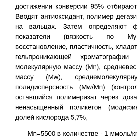
достижении конверсии 95% отбирают 
Вводят антиоксидант, полимер дегаз
на вальцах. Затем определяют фи
показатели (вязкость по Мун
восстановление, пластичность, хладот
гельпроникающей хроматографии 
молекулярную массу (Mn), средневе
массу (Mw), среднемолекуляр
полидисперсность (Mw/Mn) (контро
оставшийся полимеризат через доз
ненасыщенный поликетон (модифи
долей кислорода 5,7%,
Mn=5500 в количестве - 1 ммоль/кг 