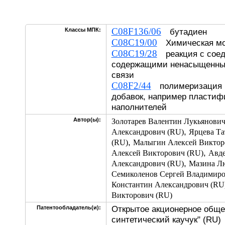
C08F136/06
Классы МПК:
бутадиен
C08C19/00
Химическая мо
C08C19/28
реакция с соед
содержащими ненасыщенные
связи
C08F2/44
полимеризация в
добавок, например пластифи
наполнителей
Автор(ы):
Золотарев Валентин Лукьянович
,
Александрович (RU)
Ярцева Та
,
(RU)
Малыгин Алексей Виктор
,
Алексей Викторович (RU)
Авде
,
Александрович (RU)
Мазина Л
Семиколенов Сергей Владимиро
Константин Александрович (RU
Викторович (RU)
Открытое акционерное обще
Патентообладатель(и):
синтетический каучук" (RU)