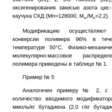
оксигенирования закисью азота цис-
каучука СКД (Mn=128000, M
/M
=2,2).
w
n
Модификацию осуществляют
конверсии полимера 96% в теч
температуре 50°C. Физико-механич
молекулярно-массовое распредел
полимера приведены в таблице № 1.
Пример № 5
Аналогичен примеру № 2, с т
количество вводимого модификатор
ммоль/кг бутадиена (2,0 г/кг бутад