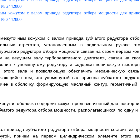
омежуточным кожухом с валом привода зубчатого редуктора отбо
ельных агрегатов, установленным в радиальном рукаве это
зубчатого редуктора отбора мощности связан на своем первом кон
 на ведущем валу турбореактивного двигателя, связан на сво
жения к упомянутому редуктору и содержит коническую шестерн
 этого вала и позволяющую обеспечить механическую связь
чающийся тем, что упомянутый вал привода зубчатого редукто
ючен в оболочку, формирующую масляный контур, герметичный 
омянутая оболочка содержит кожух, предназначенный для шестерни,
бчатого редуктора отбора мощности, располагающихся по одну и 
вал привода зубчатого редуктора отбора мощности состоит из тр
ругой, причем на первом цилиндрическом элементе этого ва