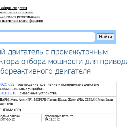
 общие сведения
атент на изобретение
тодические рекомендации
 патентная классификация
ый двигатель с промежуточным
ктора отбора мощности для привод
рбореактивного двигателя
F02C7/32
размещение, крепление и приведение в действие
вспомогательных устройств
F01D25/18
смазочные устройства
,
,
ШАРЬЕ Жиль Ален (FR)
МОРЕЛЬ Патрик Шарль Жорж (FR)
СЕРВАН Режи Эжен
Анри (FR)
СНЕКМА (FR)
подача заявки:
публикация патента:
2007-10-12
10.02.2012