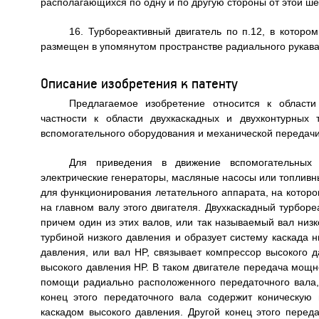
располагающихся по одну и по другую стороны от этой ше
16. Турбореактивный двигатель по п.12, в которо
размещен в упомянутом пространстве радиального рукава
Описание изобретения к патенту
Предлагаемое изобретение относится к области
частности к области двухкаскадных и двухконтурных 
вспомогательного оборудования и механической передач
Для приведения в движение вспомогательных а
электрические генераторы, масляные насосы или топливн
для функционирования летательного аппарата, на которо
на главном валу этого двигателя. Двухкаскадный турбор
причем один из этих валов, или так называемый вал низк
турбиной низкого давления и образует систему каскада н
давления, или вал HP, связывает компрессор высокого д
высокого давления HP. В таком двигателе передача мощ
помощи радиально расположенного передаточного вала,
конец этого передаточного вала содержит коническую
каскадом высокого давления. Другой конец этого перед