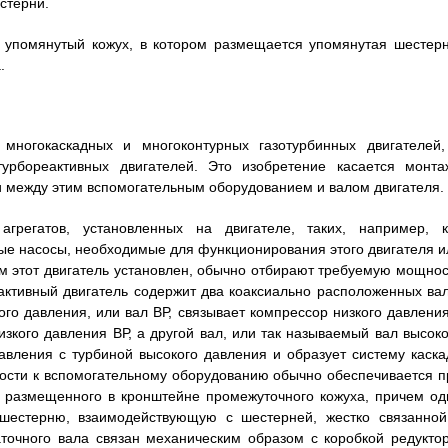
стерни.
м упомянутый кожух, в котором размещается упомянутая шестерн
.
 многокаскадных и многоконтурных газотурбинных двигателей,
турбореактивных двигателей. Это изобретение касается монта
и между этим вспомогательным оборудованием и валом двигателя.
грегатов, установленных на двигателе, таких, например, к
ые насосы, необходимые для функционирования этого двигателя и
м этот двигатель установлен, обычно отбирают требуемую мощнос
еактивный двигатель содержит два коаксиально расположенных вал
ого давления, или вал ВР, связывает компрессор низкого давления
изкого давления ВР, а другой вал, или так называемый вал высоко
авления с турбиной высокого давления и образует систему каска
ности к вспомогательному оборудованию обычно обеспечивается п
 размещенного в кронштейне промежуточного кожуха, причем од
 шестерню, взаимодействующую с шестерней, жестко связанной
аточного вала связан механическим образом с коробкой редуктор