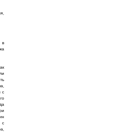
я,
 в
жа
ак
ли
ть
а,
 с
го
да
ри
ин
 с
а,