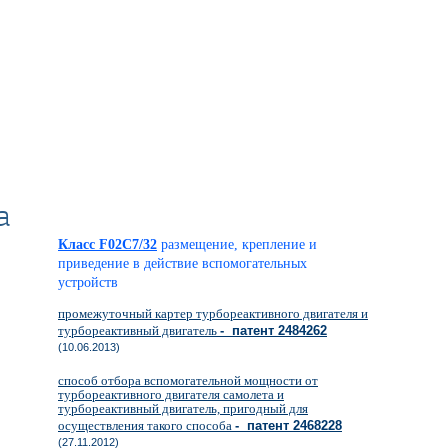
а
Класс F02C7/32
размещение, крепление и
приведение в действие вспомогательных
устройств
промежуточный картер турбореактивного двигателя и
турбореактивный двигатель
- патент 2484262
(10.06.2013)
способ отбора вспомогательной мощности от
турбореактивного двигателя самолета и
турбореактивный двигатель, пригодный для
осуществления такого способа
- патент 2468228
(27.11.2012)