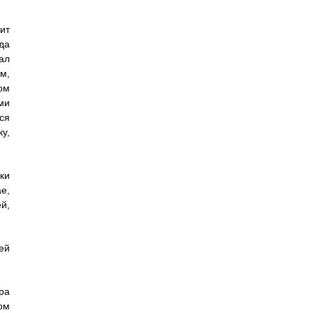
ит
да
ал
м,
ом
ми
ся
у,
ки
е,
й,
ей
ра
ом