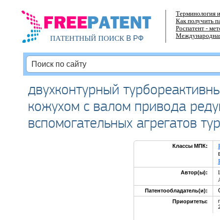
Терминология и
Как получить п
Роспатент - ме
Международная
В РФ
ПАТЕНТНЫЙ ПОИСК
двухконтурный турбореактивн
кожухом с валом привода реду
вспомогательных агрегатов ту
Классы МПК:
Автор(ы):
Патентообладатель(и):
Приоритеты: