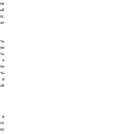
ом
ый
а,
ar
ть
ом
ть
 к
ля
ть
 в
ой
 в
го
му