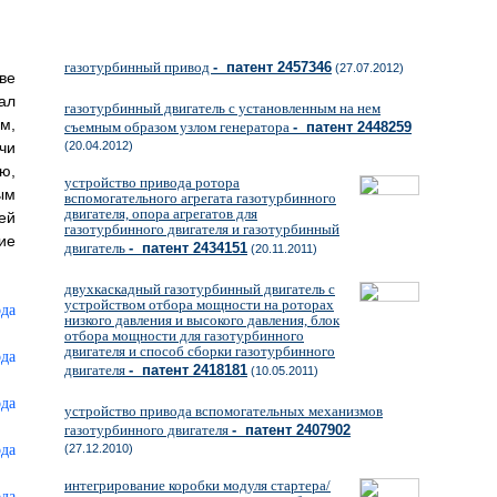
газотурбинный привод
- патент 2457346
(27.07.2012)
ве
ал
газотурбинный двигатель с установленным на нем
м,
съемным образом узлом генератора
- патент 2448259
чи
(20.04.2012)
ю,
устройство привода ротора
ым
вспомогательного агрегата газотурбинного
двигателя, опора агрегатов для
ей
газотурбинного двигателя и газотурбинный
ие
двигатель
- патент 2434151
(20.11.2011)
двухкаскадный газотурбинный двигатель с
устройством отбора мощности на роторах
низкого давления и высокого давления, блок
отбора мощности для газотурбинного
двигателя и способ сборки газотурбинного
двигателя
- патент 2418181
(10.05.2011)
устройство привода вспомогательных механизмов
газотурбинного двигателя
- патент 2407902
(27.12.2010)
интегрирование коробки модуля стартера/