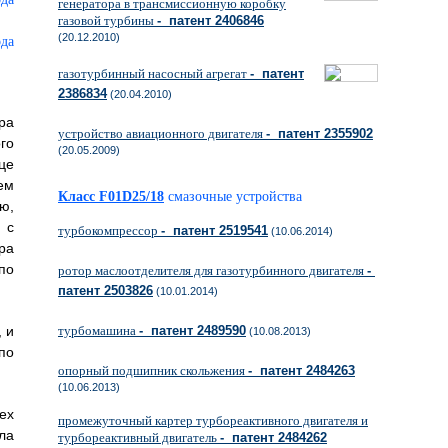
генератора в трансмиссионную коробку
газовой турбины
- патент 2406846
(20.12.2010)
газотурбинный насосный агрегат
- патент
2386834
(20.04.2010)
ра
устройство авиационного двигателя
- патент 2355902
го
(20.05.2009)
це
ем
Класс F01D25/18
смазочные устройства
ю,
 с
турбокомпрессор
- патент 2519541
(10.06.2014)
ра
по
ротор маслоотделителя для газотурбинного двигателя
-
патент 2503826
(10.01.2014)
 и
турбомашина
- патент 2489590
(10.08.2013)
по
опорный подшипник скольжения
- патент 2484263
(10.06.2013)
ех
промежуточный картер турбореактивного двигателя и
ла
турбореактивный двигатель
- патент 2484262