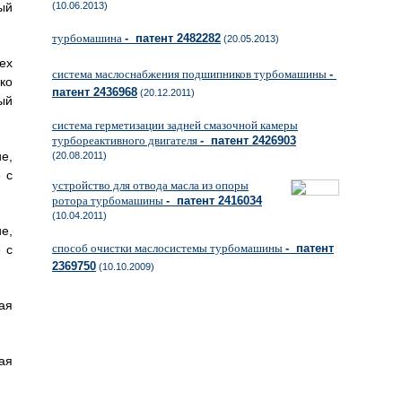
ый
(10.06.2013)
турбомашина
- патент 2482282
(20.05.2013)
ех
система маслоснабжения подшипников турбомашины
-
ко
патент 2436968
(20.12.2011)
ый
система герметизации задней смазочной камеры
турбореактивного двигателя
- патент 2426903
е,
(20.08.2011)
 с
устройство для отвода масла из опоры
ротора турбомашины
- патент 2416034
(10.04.2011)
е,
способ очистки маслосистемы турбомашины
- патент
 с
2369750
(10.10.2009)
ая
ая