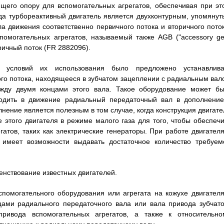
щего опору для вспомогательных агрегатов, обеспечивая при эт
гда турбореактивный двигатель является двухконтурным, упомянут
а движения соответственно первичного потока и вторичного поток
помогательных агрегатов, называемый также AGB ("accessory ge
ричный поток (FR 2882096).
и условий их использования было предложено устанавлива
го потока, находящееся в зубчатом зацеплении с радиальным вал
ежду двумя концами этого вала. Такое оборудование может бы
водить в движение радиальный передаточный вал в дополнение
лнение является полезным в том случае, когда конструкция двигате
этого двигателя в режиме малого газа для того, чтобы обеспечи
атов, таких как электрические генераторы. При работе двигателя
 имеет возможности выдавать достаточное количество требуем
нствование известных двигателей.
помогательного оборудования или агрегата на кожухе двигателя
ами радиального передаточного вала или вала привода зубчато
ривода вспомогательных агрегатов, а также к относительно