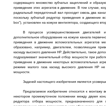
содержащего множество зубчатых зацеплений и образую
приведение этих агрегатов в движение. В том случае, ко
радиальный передаточный вал проходит сквозь два канал
поскольку зубчатый редуктор приведения в движение вс
box"), установлен на кожухе вентилятора, создающего вто
В процессе усовершенствования двигателей 
дополнительное оборудование на кожухе канала первично
приведения в движение вспомогательных агрегатов м
образовано, например, двигателем, позволяющим при
каскаду высокого давления HP. Действительно, такое допо
подразумевает значительный отбор мощности при работе 
приведение в движение некоторых вспомогательных агрег
режиме малого газа каскад высокого давления HP не
мощности.
Задачей настоящего изобретения является усоверше
Предлагаемое изобретение относится к монтажу вс
некотором промежуточном положении между двумя конц
редуктора отбора мощности, предназначенного для п