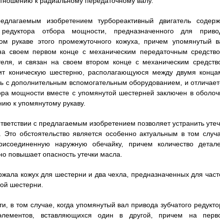
отношению к радиальному передаточному валу.
едлагаемым изобретением турбореактивный двигатель содерж
редуктора отбора мощности, предназначенного для приво
ном рукаве этого промежуточного кожуха, причем упомянутый в
 на своем первом конце с механическим передаточным средство
теля, и связан на своем втором конце с механическим средств
жит коническую шестерню, располагающуюся между двумя конца
зь с дополнительным вспомогательным оборудованием, и отличает
бора мощности вместе с упомянутой шестерней заключен в оболочк
ию к упомянутому рукаву.
ответствии с предлагаемым изобретением позволяет устранить утеч
 Это обстоятельство является особенно актуальным в том случа
присоединенную наружную обечайку, причем количество детале
о повышает опасность утечки масла.
ржала кожух для шестерни и два чехла, предназначенных для част
той шестерни.
и, в том случае, когда упомянутый вал привода зубчатого редукто
элементов, вставляющихся один в другой, причем на перв