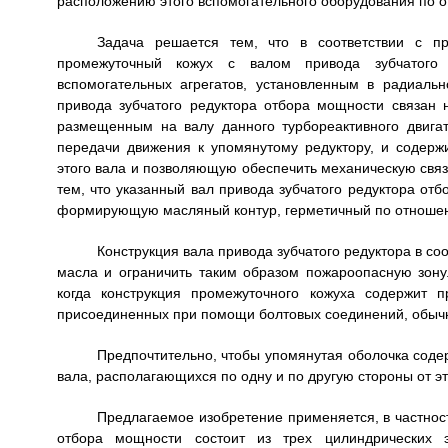
расположению этого вспомогательного оборудования по 
Задача решается тем, что в соответствии с пр
промежуточный кожух с валом привода зубчатого 
вспомогательных агрегатов, установленным в радиаль
привода зубчатого редуктора отбора мощности связан
размещенным на валу данного турбореактивного двига
передачи движения к упомянутому редуктору, и содер
этого вала и позволяющую обеспечить механическую свя
тем, что указанный вал привода зубчатого редуктора от
формирующую масляный контур, герметичный по отношен
Конструкция вала привода зубчатого редуктора в со
масла и ограничить таким образом пожароопасную зону.
когда конструкция промежуточного кожуха содержит 
присоединенных при помощи болтовых соединений, обычн
Предпочтительно, чтобы упомянутая оболочка соде
вала, располагающихся по одну и по другую стороны от э
Предлагаемое изобретение применяется, в частност
отбора мощности состоит из трех цилиндрических 