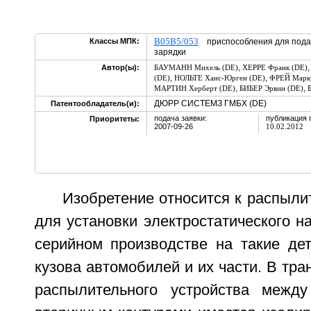
B05B5/053
Классы МПК:
приспособления для подач
зарядки
,
Автор(ы):
БАУМАНН Михель (DE)
ХЕРРЕ Франк (DE)
,
,
(DE)
НОЛЬТЕ Ханс-Юрген (DE)
ФРЕЙ Марку
,
,
МАРТИН Херберт (DE)
БИБЕР Эрвин (DE)
ДЮРР СИСТЕМЗ ГМБХ (DE)
Патентообладатель(и):
подача заявки:
публикация 
Приоритеты:
2007-09-26
10.02.2012
Изобретение относится к распыли
для установки электростатического н
серийном производстве на такие дет
кузова автомобилей и их части. В тр
распылительного устройства межд