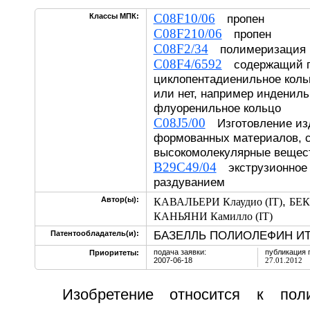
C08F10/06
Классы МПК:
пропен
C08F210/06
пропен
C08F2/34
полимеризация в
C08F4/6592
содержащий по
циклопентадиенильное коль
или нет, например индениль
флуоренильное кольцо
C08J5/00
Изготовление из
формованных материалов, 
высокомолекулярные вещес
B29C49/04
экструзионное
раздуванием
,
Автор(ы):
КАВАЛЬЕРИ Клаудио (IT)
БЕК
КАНЬЯНИ Камилло (IT)
БАЗЕЛЛЬ ПОЛИОЛЕФИН ИТАЛ
Патентообладатель(и):
подача заявки:
публикация 
Приоритеты:
2007-06-18
27.01.2012
Изобретение относится к пол