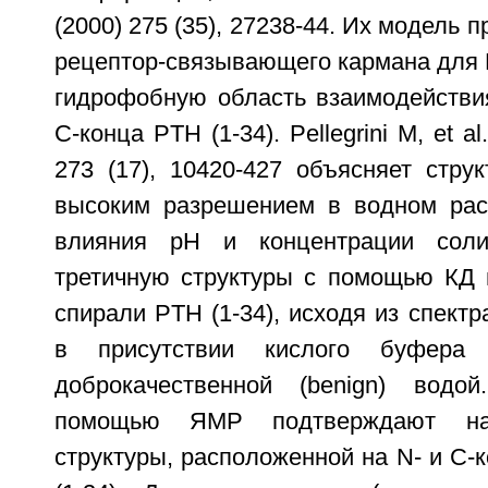
(2000) 275 (35), 27238-44. Их модель 
рецептор-связывающего кармана для N
гидрофобную область взаимодействи
С-конца PTH (1-34). Pellegrini M, et al
273 (17), 10420-427 объясняет стру
высоким разрешением в водном рас
влияния рН и концентрации сол
третичную структуры с помощью КД
спирали PTH (1-34), исходя из спектр
в присутствии кислого буфера
доброкачественной (benign) водо
помощью ЯМР подтверждают нал
структуры, расположенной на N- и C-