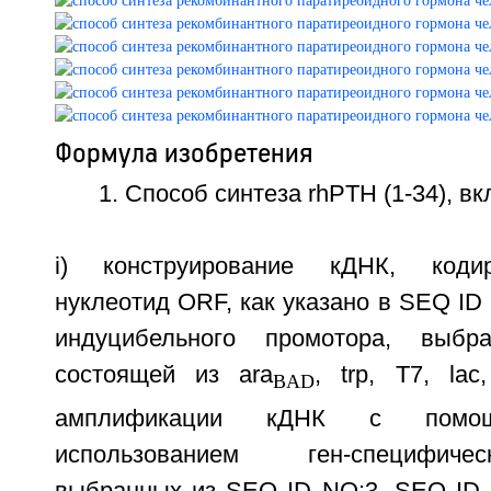
Формула изобретения
1. Способ синтеза rhPTH (1-34), 
i) конструирование кДНК, код
нуклеотид ORF, как указано в SEQ ID
индуцибельного промотора, выбр
состоящей из ara
, trp, T7, la
BAD
амплификации кДНК с пом
использованием ген-специфиче
выбранных из SEQ ID NO:3, SEQ ID 