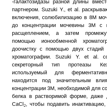
-галактозидазы разной длины вмест
партнером. Suzuki Y., et al. раскрыв
включения, солюбилизацию в 8М моч
до концентрации мочевины 3М с 
расщеплением, а затем промежу
помощью ионообменной хроматог
доочистку с помощью двух стадий 
хроматографии. Suzuki Y. et al. с
секреторный тип протеазы К
используемый для ферментативн
находится под значительным вли
концентрации 3М, необходимой для с
белка в растворимой форме, даже 
CaCl
, чтобы подавить инактивацию,
2