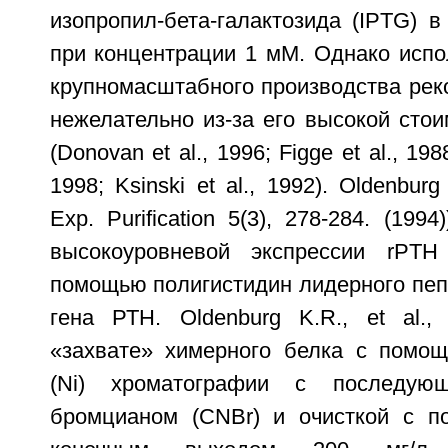
изопропил-бета-галактозида (IPTG) в
при концентрации 1 мМ. Однако испо
крупномасштабного производства рек
нежелательно из-за его высокой стои
(Donovan et al., 1996; Figge et al., 198
1998; Ksinski et al., 1992). Oldenburg 
Exp. Purification 5(3), 278-284. (199
высокоуровневой экспрессии rPTH 
помощью полигистидин лидерного пеп
гена РТН. Oldenburg K.R., et al.
«захвате» химерного белка с помощ
(Ni) хроматографии с последую
бромцианом (CNBr) и очисткой с 