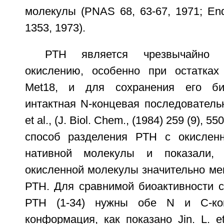
молекулы (PNAS 68, 63-67, 1971; Endo
1353, 1973).
РТН является чрезвычайно 
окислению, особенно при остатках
Met18, и для сохранения его би
интактная N-концевая последовательнос
et al., (J. Biol. Chem., (1984) 259 (9), 
способ разделения РТН с окислен
нативной молекулы и показали, 
окисленной молекулы значительно ме
РТН. Для сравнимой биоактивности 
РТН (1-34) нужны обе N и C-кон
конформация, как показано Jin. L. et 