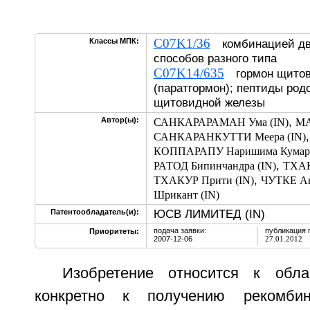
C07K1/36
Классы МПК:
комбинацией дв
способов разного типа
C07K14/635
гормон щитов
(паратгормон); пептиды род
щитовидной железы
,
Автор(ы):
САНКАРАРАМАН Ума (IN)
МА
САНКАРАНКУТТИ Меера (IN)
КОППАРАПУ Наришима Кумар 
,
РАТОД Бипинчандра (IN)
ТХАК
,
ТХАКУР Прити (IN)
ЧУТКЕ Ан
Шрикант (IN)
ЮСВ ЛИМИТЕД (IN)
Патентообладатель(и):
подача заявки:
публикация 
Приоритеты:
2007-12-06
27.01.2012
Изобретение относится к обла
конкретно к получению рекомби