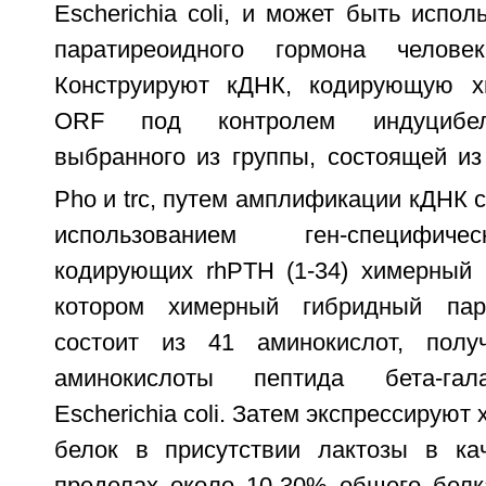
Escherichia coli, и может быть испол
паратиреоидного гормона человек
Конструируют кДНК, кодирующую х
ORF под контролем индуцибель
выбранного из группы, состоящей из
Pho и trc, путем амплификации кДНК
использованием ген-специфиче
кодирующих rhPTH (1-34) химерный 
котором химерный гибридный пар
состоит из 41 аминокислот, полу
аминокислоты пептида бета-гала
Escherichia coli. Затем экспрессирую
белок в присутствии лактозы в ка