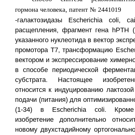
-галактозидазы Escherichia coli, с
расщепления, фрагмент гена hPTH (1
указанного нуклеотида в вектор экспр
промотора Т7, трансформацию Escheri
вектором и экспрессирование химерно
в способе периодической фермента
субстрата. Настоящее изобретен
относится к индуцированию лактозой
подачи (питания) для оптимизированн
(1-34) в Escherichia coli. Кром
изобретение дополнительно относи
новому двухстадийному ортогонально