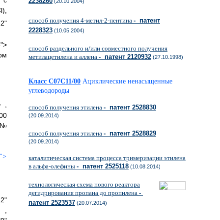
 с
2238260
(20.10.2004)
),
способ получения 4-метил-2-пентина
- патент
2"
2228323
(10.05.2004)
">
способ раздельного и/или совместного получения
ом
метилацетилена и аллена
- патент 2120932
(27.10.1998)
Класс C07C11/00
Ациклические ненасыщенные
углеводороды
,
способ получения этилена
- патент 2528830
00
(20.09.2014)
 №
способ получения этилена
- патент 2528829
(20.09.2014)
">
каталитическая система процесса тримеризации этилена
в альфа-олефины
- патент 2525118
(10.08.2014)
технологическая схема нового реактора
дегидрирования пропана до пропилена
-
2"
патент 2523537
(20.07.2014)
 ,