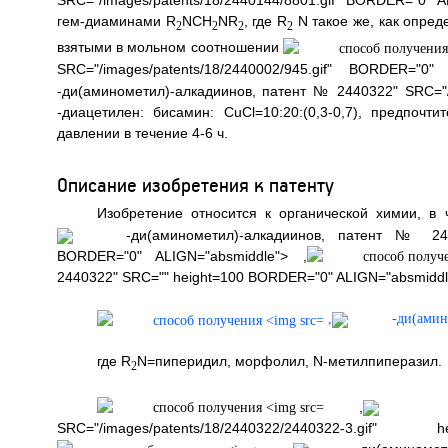
SRC="/images/patents/18/2440144/8801.gif" BORDER="0" A
гем-диаминами R
NCH
NR
, где R
N такое же, как опред
2
2
2
2
взятыми в мольном соотношении
SRC="/images/patents/18/2440002/945.gif" BORDER="0"
-ди(аминометил)-алкадиинов, патент № 2440322" SRC="/i
-диацетилен: бисамин: CuCl=10:20:(0,3-0,7), предпоч
давлении в течение 4-6 ч.
Описание изобретения к патенту
Изобретение относится к органической химии, в
-ди(аминометил)-алкадиинов, патент № 244032
BORDER="0" ALIGN="absmiddle"> ,
2440322" SRC="" height=100 BORDER="0" ALIGN="absmidd
,
-ди(амин
где R
N=пиперидил, морфолил, N-метилпиперазил.
2
,
-д
SRC="/images/patents/18/2440322/2440322-