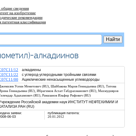
 общие сведения
атент на изобретение
тодические рекомендации
 патентная классификация
ометил)-алкадиинов
C07C11/12
алкадиены
C07C11/22
с углерод-углеродными тройными связями
C07C11/00
Ациклические ненасыщенные углеводороды
,
,
Джемилев Усеин Меметович (RU)
Шайбакова Мария Геннадьевна (RU)
Титова
,
,
Ирина Геннадьевна (RU)
Ибрагимов Асхат Габдрахманович (RU)
Махмудияров
,
Гилемдар Адыхамович (RU)
Рамазанов Ильфир Рифович (RU)
Учреждение Российской академии наук ИНСТИТУТ НЕФТЕХИМИИ И
КАТАЛИЗА РАН (RU)
подача заявки:
публикация патента:
2008-06-03
20.01.2012