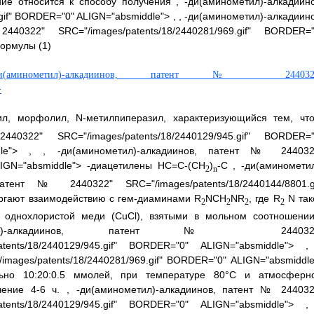
ние относится к способу получения
,
-ди(аминометил)-алкадиино
gif" BORDER="0" ALIGN="absmiddle"> ,
,
-ди(аминометил)-алкадиино
322" SRC="/images/patents/18/2440281/969.gif" BORDER="
ормулы (1)
минометил)-алкадиинов, патент № 244032
>
ил, морфолил, N-метилпиперазил, характеризующийся тем, ч
0322" SRC="/images/patents/18/2440129/945.gif" BORDER="
le"> ,
,
-ди(аминометил)-алкадиинов, патент № 244032
ALIGN="absmiddle"> -диацетилены НС=С-(СН
)
-С
,
-ди(аминометил
2
n
атент № 2440322" SRC="/images/patents/18/2440144/8801.gi
ергают взаимодействию с гем-диаминами R
NCH
NR
, где R
N так
2
2
2
2
ра однохлористой меди (CuCl), взятыми в мольном соотношен
ометил)-алкадиинов, патент № 244032
atents/18/2440129/945.gif" BORDER="0" ALIGN="absmiddle"> ,
mages/patents/18/2440281/969.gif" BORDER="0" ALIGN="absmiddle
ительно 10:20:0.5 ммолей, при температуре 80°С и атмосферн
чение 4-6 ч.
,
-ди(аминометил)-алкадиинов, патент № 244032
atents/18/2440129/945.gif" BORDER="0" ALIGN="absmiddle"> ,