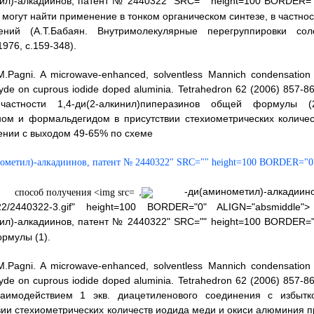
л)-алкадиинов, патент № 2440322" SRC="" height=100 BORDER="
огут найти применение в тонком органическом синтезе, в частнос
ений (А.Т.Бабаян. Внутримолекулярные перегруппировки сол
976, с.159-348).
.Pagni. A microwave-enhanced, solventless Mannich condensation 
yde on cuprous iodide doped aluminia. Tetrahedron 62 (2006) 857-8
астности 1,4-ди(2-алкинил)пиперазинов общей формулы (2
ом и формальдегидом в присутствии стехиометрических количес
ении с выходом 49-65% по схеме
ометил)-алкадиинов, патент № 2440322" SRC="" height=100 BORDER="0
,
-ди(аминометил)-алкадиино
/2440322-3.gif" height=100 BORDER="0" ALIGN="absmiddle">
л)-алкадиинов, патент № 2440322" SRC="" height=100 BORDER="
рмулы (1).
.Pagni. A microwave-enhanced, solventless Mannich condensation 
yde on cuprous iodide doped aluminia. Tetrahedron 62 (2006) 857-8
аимодействием 1 экв. диацетиленового соединения с избытк
вии стехиометрических количеств иодида меди и окиси алюминия п