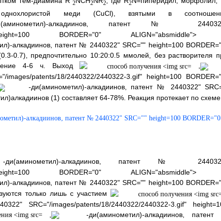
бытком гем-диамина R
NCH
NR
, где R
N=пиперидил, морфолил, 
2
2
2
2
а однохлористой меди (CuCl), взятыми в соотношен
минометил)-алкадиинов, патент № 244032
3.gif" height=100 BORDER="0" ALIGN="absmiddle">
л)-алкадиинов, патент № 2440322" SRC="" height=100 BORDER="
0.3-0.7), предпочтительно 10:20:0.5 ммолей, без растворителя п
ечение 4-6 ч. Выход
,
images/patents/18/2440322/2440322-3.gif" height=100 BORDER="
-ди(аминометил)-алкадиинов, патент № 2440322" SRC=
л)алкадиинов (1) составляет 64-78%. Реакция протекает по схеме
ометил)-алкадиинов, патент № 2440322" SRC="" height=100 BORDER="0
и(аминометил)-алкадиинов, патент № 244032
3.gif" height=100 BORDER="0" ALIGN="absmiddle">
л)-алкадиинов, патент № 2440322" SRC="" height=100 BORDER="
азуются только лишь с участием
2" SRC="/images/patents/18/2440322/2440322-3.gif" height=1
,
-ди(аминометил)-алкадиинов, патент