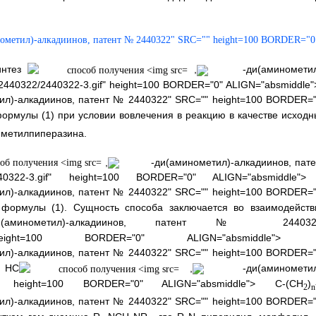
ометил)-алкадиинов, патент № 2440322" SRC="" height=100 BORDER="0
интез
,
-ди(аминометил
2440322/2440322-3.gif" height=100 BORDER="0" ALIGN="absmiddle">
л)-алкадиинов, патент № 2440322" SRC="" height=100 BORDER="
ормулы (1) при условии вовлечения в реакцию в качестве исходн
-метилпиперазина.
,
-ди(аминометил)-алкадиинов, пате
40322-3.gif" height=100 BORDER="0" ALIGN="absmiddle">
л)-алкадиинов, патент № 2440322" SRC="" height=100 BORDER="
 формулы (1). Сущность способа заключается во взаимодейств
минометил)-алкадиинов, патент № 244032
3.gif" height=100 BORDER="0" ALIGN="absmiddle">
л)-алкадиинов, патент № 2440322" SRC="" height=100 BORDER="
ы HC
,
-ди(аминометил
ight=100 BORDER="0" ALIGN="absmiddle"> С-(СН
)
2
n
л)-алкадиинов, патент № 2440322" SRC="" height=100 BORDER="