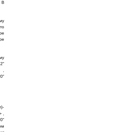
 В
му
то
ре
ре
му
2"
 ,
0"
)-
 ,
0"
ем