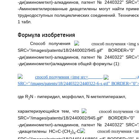
-ди(аминометил)-алкадиинов, патент № 2440322" SRC="/i
-Аминометилированные диацетилены могут найти примен
труднодоступных полициклических соединений. Технически
1 табл.
Формула изобретения
Способ получения
SRC="/images/patents/18/2440002/945.gif" BORDER="0"
-ди(аминометил)-алкадиинов, патент № 2440322" SRC="/i
-ди(аминометил)алкадиинов общей формулы (1):
,
-ди(а
SRC="/images/patents/18/2440322/2440322-6-s.gif" BORDER="0"
где R
N - пиперидил, морфолил, N-метилпиперазил,
2
характеризующийся тем, что
SRC="/images/patents/18/2440002/945.gif" BORDER="0"
-ди(аминометил)-алкадиинов, патент № 2440322" SRC="/i
-диацетилены НС=С-(СН
)
-С
2
n