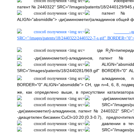
Изобрете
патент № 2440322" SRC="/images/patents/18/2440129/945.
патент № 2440
ALIGN="absmiddle"> -ди(аминометил)алкадиинов общей ф
,
-ди(а
SRC="/images/patents/18/2440322/2440322-7-s.gif" BORDER="0"
где R
N=пиперид
2
-ди(аминометил)-алкадиинов, патент № 244
ALIGN="absmidd
SRC="/images/patents/18/2440281/969.gif" BORDER="0" 
алкадиинов, п
BORDER="0" ALIGN="absmiddle"> СН, где n=4, 6, 8, подв
же, как определено выше, в присутствии катализато
-ди(амин
SRC="/images/p
-ди(аминометил)-алкадиинов, патент № 2440322" SRC="/i
-диацетилен:бисамин:CuCl=10:20:(0.3-0.7), предпочт
давлении в те
SRC="/images/p