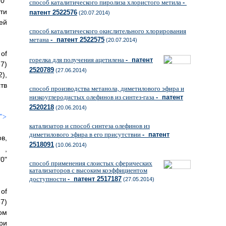
0"
способ каталитического пиролиза хлористого метила
-
ти
патент 2522576
(20.07.2014)
ей
способ каталитического окислительного хлорирования
метана
- патент 2522575
(20.07.2014)
of
горелка для получения ацетилена
- патент
67)
2520789
(27.06.2014)
),
тв
способ производства метанола, диметилового эфира и
низкоуглеродистых олефинов из синтез-газа
- патент
2520218
(20.06.2014)
">
катализатор и способ синтеза олефинов из
диметилового эфира в его присутствии
- патент
в,
2518091
(10.06.2014)
 ,
0"
способ применения слоистых сферических
катализаторов с высоким коэффициентом
доступности
- патент 2517187
(27.05.2014)
of
67)
ом
ри