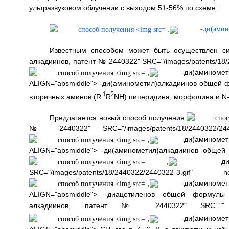
ультразвуковом облучении с выходом 51-56% по схеме:
,
-ди(амин
Известным способом может быть осуществлен с
алкадиинов, патент № 2440322" SRC="/images/patents/18/
,
-ди(аминомети
ALIGN="absmiddle"> -ди(аминометил)алкадиинов общей ф
1
2
вторичных аминов (R
R
NH) пиперидина, морфолина и N
Предлагается новый способ получения
№ 2440322" SRC="/images/patents/18/2440322/24
,
-ди(аминомети
ALIGN="absmiddle"> -ди(аминометил)алкадиинов общей
,
-ди(а
SRC="/images/patents/18/2440322/2440322-
,
-ди(аминомети
ALIGN="absmiddle"> -диацетиленов общей формул
алкадиинов, патент № 2440322" SRC="" he
,
-ди(аминомети