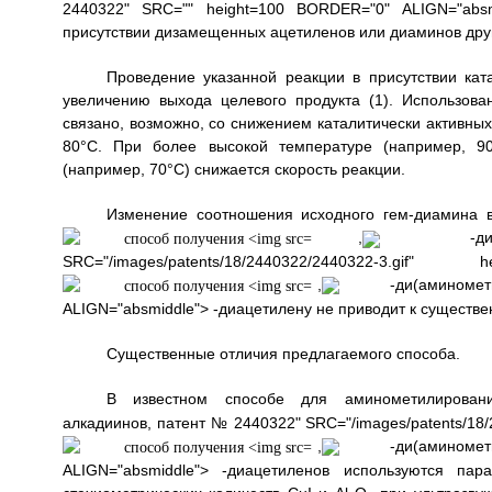
2440322" SRC="" height=100 BORDER="0" ALIGN="absm
присутствии дизамещенных ацетиленов или диаминов друг
Проведение указанной реакции в присутствии ка
увеличению выхода целевого продукта (1). Использова
связано, возможно, со снижением каталитически активны
80°С. При более высокой температуре (например, 90
(например, 70°С) снижается скорость реакции.
Изменение соотношения исходного гем-диамина 
,
-ди(а
SRC="/images/patents/18/2440322/2440322-
,
-ди(аминомети
ALIGN="absmiddle"> -диацетилену не приводит к существ
Существенные отличия предлагаемого способа.
В известном способе для аминометилирова
алкадиинов, патент № 2440322" SRC="/images/patents/18/
,
-ди(аминомети
ALIGN="absmiddle"> -диацетиленов используются па