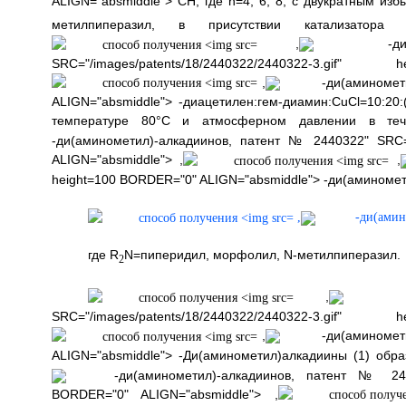
ALIGN="absmiddle"> СН, где n=4, 6, 8, с двукратным из
метилпиперазил, в присутствии катализатор
,
-ди(а
SRC="/images/patents/18/2440322/2440322-
,
-ди(аминомети
ALIGN="absmiddle"> -диацетилен:гем-диамин:CuCl=10:20:(
температуре 80°С и атмосферном давлении в т
-ди(аминометил)-алкадиинов, патент № 2440322" SRC="/
ALIGN="absmiddle"> ,
,
height=100 BORDER="0" ALIGN="absmiddle"> -ди(аминомети
,
-ди(амин
где R
N=пиперидил, морфолил, N-метилпиперазил.
2
,
-д
SRC="/images/patents/18/2440322/2440322-
,
-ди(аминомети
ALIGN="absmiddle"> -Ди(аминометил)алкадиины (1) обр
-ди(аминометил)-алкадиинов, патент № 244032
BORDER="0" ALIGN="absmiddle"> ,