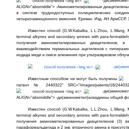
,
-ди(аминомети
ALIGN="absmiddle"> -Аминометилированные диацетилены м
в синтезе труднодоступных полициклических соедин
четырехзамещенного аммония. Ереван: Изд. АН АрмССР, 1
Известен способ (G.W.Kabalka, L.L.Zhou, L.Wang, M
terminal alkynes and secondary amines with para-formaldeh
получения аминометилированных диацетиленов, в ч
взаимодействием терминальных ацетиленов с пиперазин
иодида меди и окиси алюминия при ультразвуковом облуч
,
-ди(амин
Известным способом не могут быть получены
патент № 2440322" SRC="/images/patents/18/2440322
,
-ди(аминомети
ALIGN="absmiddle"> -ди(аминометил)алкадиины общей фо
Известен способ (G.W.Kabalka, L.L.Zhou, L.Wang, M
terminal alkynes and secondary amines with para-formaldeh
получения аминометилированных диацетиленов (3) вз
параформальдегида и 2 экв. вторичного амина в присутст