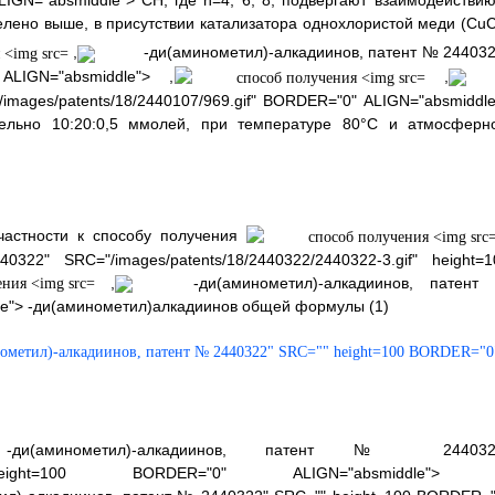
LIGN="absmiddle"> СН, где n=4, 6, 8, подвергают взаимодействию
елено выше, в присутствии катализатора однохлористой меди (CuCl
,
-ди(аминометил)-алкадиинов, патент № 244032
 ALIGN="absmiddle"> ,
,
mages/patents/18/2440107/969.gif" BORDER="0" ALIGN="absmiddle
тительно 10:20:0,5 ммолей, при температуре 80°С и атмосферн
 частности к способу получения
2" SRC="/images/patents/18/2440322/2440322-3.gif" height=1
,
-ди(аминометил)-алкадиинов, патент
le"> -ди(аминометил)алкадиинов общей формулы (1)
ометил)-алкадиинов, патент № 2440322" SRC="" height=100 BORDER="0
и(аминометил)-алкадиинов, патент № 244032
3.gif" height=100 BORDER="0" ALIGN="absmiddle">