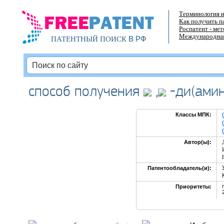
Терминология и
Как получить п
Роспатент - ме
Международная
В РФ
ПАТЕНТНЫЙ ПОИСК
способ получения
,
-ди(амин
Классы МПК:
Автор(ы):
Патентообладатель(и):
Приоритеты: