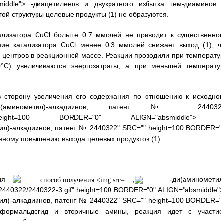
iddle"> -диацетиленов и двукратного избытка гем-диаминов.
ой структуры целевые продукты (1) не образуются.
тализатора CuCl больше 0.7 ммолей не приводит к существенно
ние катализатора CuCl менее 0.3 ммолей снижает выход (1), ч
х центров в реакционной массе. Реакции проводили при температу
°С) увеличиваются энергозатраты, а при меньшей температу
в сторону увеличения его содержания по отношению к исходно
минометил)-алкадиинов, патент № 244032
3.gif" height=100 BORDER="0" ALIGN="absmiddle">
л)-алкадиинов, патент № 2440322" SRC="" height=100 BORDER="
енному повышению выхода целевых продуктов (1).
ния
,
-ди(аминометил
2440322/2440322-3.gif" height=100 BORDER="0" ALIGN="absmiddle">
л)-алкадиинов, патент № 2440322" SRC="" height=100 BORDER="
раформальдегид и вторичные амины, реакция идет с участи