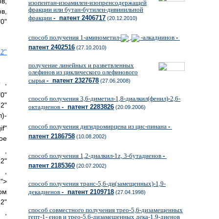
в,
изопентан-изоамилен-изопренсодержащей
фракции или бутан-бутилен-дивинильной
в,
фракции
- патент 2406717
(20.12.2010)
0"
способ получения 1-аминометил-
,
-алкадиинов
-
патент 2402516
(27.10.2010)
2"
получение линейных и разветвленных
олефинов из циклического олефинового
сырья
- патент 2327678
(27.06.2008)
то
,
0"
способ получения 3,6-диметил-1,8-диалкил(фенил)-2,6-
2"
октадиенов
- патент 2283826
(20.09.2006)
)-
способ получения дигидромирцена из цис-пинана
-
f"
патент 2186758
(10.08.2002)
ое
ии
,
способ получения 1,2-диалкил-1z, 3-бутадиенов
-
2"
патент 2185360
(20.07.2002)
,
">
способ получения транс-5,6-ди(замещенных)-1,9-
ом
декадиенов
- патент 2109718
(27.04.1998)
2"
способ совместного получения трео-5,6-дизамещенных
,
гепт-1- енов и трео-5,6-дизамещенных дека-1,9-диенов