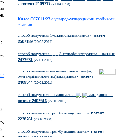
">
- патент 2109717
(27.04.1998)
ия
в.
Класс C07C11/22
с углерод-углеродными тройными
связями
способ получения 1-алкиниладамантанов
- патент
2507189
(20.02.2014)
2"
способ получения 1,1,1,3-тетрафенилпропина
- патент
">
2473531
(27.01.2013)
способ получения несимметричных альфа,
2"
омега-ди(аминометил)алкадиинов
- патент
2409544
(20.01.2011)
способ получения 1-аминометил-
,
-алкадиинов
-
патент 2402516
(27.10.2010)
2"
способ получения трет-бутилацетилена
- патент
2238261
(20.10.2004)
">
2"
способ получения трет-бутилацетилена
- патент