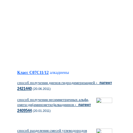
Класс C07C11/12
алкадиены
способ получения диенов гидродимеризацией
- патент
2421440
(20.06.2011)
способ получения несимметричных альфа,
омега-ди(аминометил)алкадиинов
- патент
2409544
(20.01.2011)
способ разделения смесей углеводородов