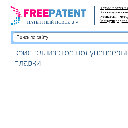
Терминология и 
Как получить па
Роспатент - мет
Международная 
В РФ
ПАТЕНТНЫЙ ПОИСК
кристаллизатор полунепреры
плавки