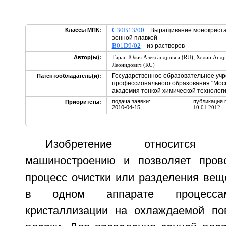
C30B13/00
Классы МПК:
Выращивание монокристалл
зонной плавкой
B01D9/02
из растворов
,
Автор(ы):
Таран Юлия Александровна (RU)
Холин Андр
Леонидович (RU)
Государственное образовательное уч
Патентообладатель(и):
профессионального образования "Моск
академия тонкой химической технологи
подача заявки:
публикация 
Приоритеты:
2010-04-15
10.01.2012
Изобретение относится 
машиностроению и позволяет пров
процесс очистки или разделения ве
в одном аппарате процессам
кристаллизации на охлаждаемой по