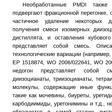
Необработанные PMDI также 
подвергают фракционной перегонке,
частичное удаление некоторых д
получения смеси изомерных диизоц
дистиллята, и оставления кубового
представляет собой смесь. Опис
технологические вариации (например, 
EP 1518874, WO 2006/022641, WO 200
недогон представляет собой с
диизоцианаты, триизоцианаты, тетраиз
молекулы, содержащие иные функц
такие как мочевины, биуреты, уретид
карбодиимиды, уретонимины и т.д., н