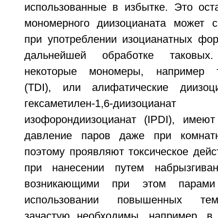
использованные в избытке. Это ост
мономерного диизоцианата может с
при употреблении изоцианатных фо
дальнейшей обработке таковых
некоторые мономеры, например т
(TDI), или алифатические диизоц
гексаметилен-1,6-диизоц
изофорондиизоцианат (IPDI), имею
давление паров даже при комнат
поэтому проявляют токсическое дейс
при нанесении путем набрызгиван
возникающими при этом парами
использовании повышенных тем
зачастую необходимы, например, в