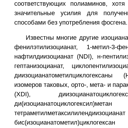
соответствующих полиаминов, хотя
значительные усилия для получен
способами без употребления фосгена.
Известны многие другие изоцианат
фенилэтилизоцианат, 1-метил-3-фен
нафтилдиизоцианат (NDI), н-пентилиз
гептанизоцианат, циклопентилизоц
диизоцианатометилциклогексаны
изомеров таковых, орто-, мета- и пар
(XDI), диизоцианатоциклоге
ди(изоцианатоциклогексил)м
тетраметилметаксилилендиизоциана
бис(изоцианатометил)циклогекс