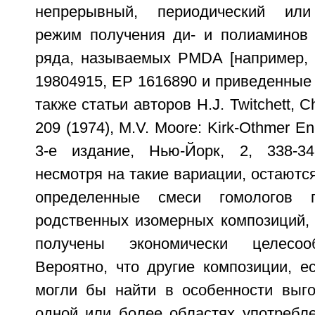
непрерывный, периодический или
режим получения ди- и полиаминов
ряда, называемых PMDA [например, 
19804915, EP 1616890 и приведенные 
также статьи авторов H.J. Twitchett, Ch
209 (1974), M.V. Moore: Kirk-Othmer En
3-е издание, Нью-Йорк, 2, 338-34
несмотря на такие вариации, остаютс
определенные смеси гомологов п
родственных изомерных композиций, 
получены экономически целесоо
Вероятно, что другие композиции, е
могли бы найти в особенности выг
одной или более областях употребле