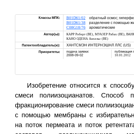
B01D61/02
Классы МПК:
обратный осмос; гиперфи
B01D61/38
разделение с помощью ж
C08G18/76
ароматические
,
,
Автор(ы):
КАРР Роберт (BE)
МУАЗЕР Рабах (BE)
ВАНК
КАНО ОДЕНА Анхельс (BE)
ХАНТСМЭН ИНТЕРНЭШНЛ ЛЛС (US)
Патентообладатель(и):
подача заявки:
публикация 
Приоритеты:
2008-09-02
10.01.2012
Изобретение относится к способ
смеси полиизоцианатов. Способ п
фракционирование смеси полиизоциан
с помощью мембраны с избирательн
на поток пермеата и поток ретентат