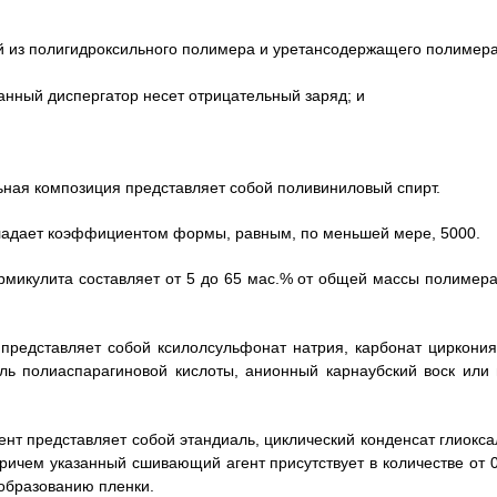
й из полигидроксильного полимера и уретансодержащего полимера
занный диспергатор несет отрицательный заряд; и
льная композиция представляет собой поливиниловый спирт.
обладает коэффициентом формы, равным, по меньшей мере, 5000.
вермикулита составляет от 5 до 65 мас.% от общей массы полимера
р представляет собой ксилолсульфонат натрия, карбонат циркония
ль полиаспарагиновой кислоты, анионный карнаубский воск или 
ент представляет собой этандиаль, циклический конденсат глиокса
ричем указанный сшивающий агент присутствует в количестве от 0
 образованию пленки.