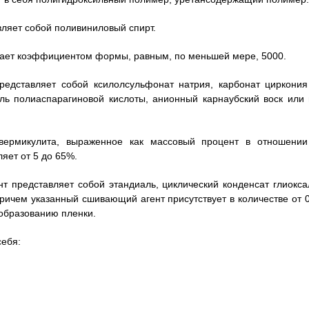
вляет собой поливиниловый спирт.
адает коэффициентом формы, равным, по меньшей мере, 5000.
представляет собой ксилолсульфонат натрия, карбонат циркония
ль полиаспарагиновой кислоты, анионный карнаубский воск или 
 вермикулита, выраженное как массовый процент в отношении
яет от 5 до 65%.
нт представляет собой этандиаль, циклический конденсат глиокса
ричем указанный сшивающий агент присутствует в количестве от 0
 образованию пленки.
себя: