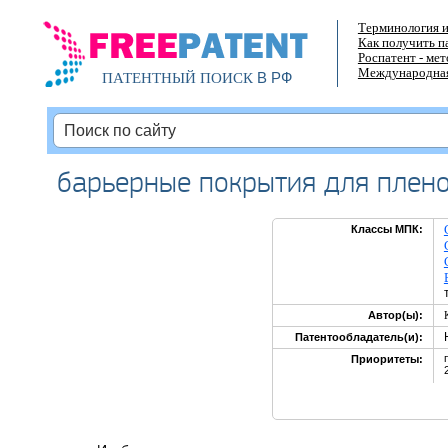
Терминология и
Как получить п
Роспатент - ме
Международная
В РФ
ПАТЕНТНЫЙ ПОИСК
барьерные покрытия для плено
Классы МПК:
Автор(ы):
Патентообладатель(и):
Приоритеты: