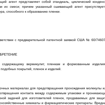
щий агент представляет собой этандиаль, циклический конденс
ли их смеси; причем указанный сшивающий агент присутствует
ера, способного к образованию пленки.
тветствии с предварительной патентной заявкой США № 60/74607
ОБРЕТЕНИЕ
, содержащему вермикулит, пленкам и формованным изделия
подобных покрытий, пленок и изделий.
вочных материалах для предотвращения прохождения молекулы и
дотвращения контакта между содержимым упаковки и проникающ
жной задачей для изготовителей пленок, продаваемых для защи
ьскохозяйственные химикаты и фармацевтические препараты. Вредн