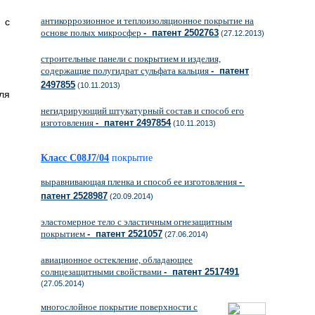
антикоррозионное и теплоизоляционное покрытие на
 с
основе полых микросфер
- патент 2502763
(27.12.2013)
строительные панели с покрытием и изделия,
содержащие полугидрат сульфата кальция
- патент
2497855
(10.11.2013)
ля
негидрирующий штукатурный состав и способ его
изготовления
- патент 2497854
(10.11.2013)
Класс C08J7/04
покрытие
выравнивающая пленка и способ ее изготовления
-
патент 2528987
(20.09.2014)
эластомерное тело с эластичным огнезащитным
покрытием
- патент 2521057
(27.06.2014)
авиационное остекление, обладающее
солнцезащитными свойствами
- патент 2517491
(27.05.2014)
многослойное покрытие поверхности с