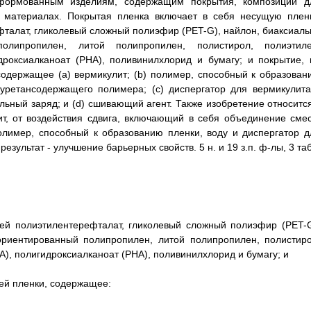
формованным изделиям, содержащим покрытия, композиции д
 материалах. Покрытая пленка включает в себя несущую пленк
талат, гликолевый сложный полиэфир (PET-G), найлон, биаксиаль
олипропилен, литой полипропилен, полистирол, полиэтиле
дроксиалканоат (РНА), поливинилхлорид и бумагу; и покрытие, 
одержащее (а) вермикулит; (b) полимер, способный к образован
уретансодержащего полимера; (с) диспергатор для вермикулита
ьный заряд; и (d) сшивающий агент. Также изобретение относится
т, от воздействия сдвига, включающий в себя объединение смес
лимер, способный к образованию пленки, воду и диспергатор д
зультат - улучшение барьерных свойств. 5 н. и 19 з.п. ф-лы, 3 таб
ей полиэтилентерефталат, гликолевый сложный полиэфир (PET-G
ориентированный полипропилен, литой полипропилен, полистиро
), полигидроксиалканоат (РНА), поливинилхлорид и бумагу; и
ей пленки, содержащее: