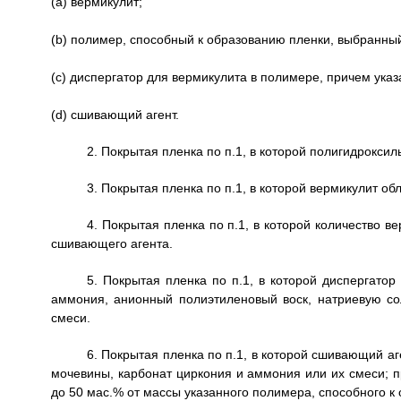
(a) вермикулит;
(b) полимер, способный к образованию пленки, выбранны
(c) диспергатор для вермикулита в полимере, причем ука
(d) сшивающий агент.
2. Покрытая пленка по п.1, в которой полигидрокси
3. Покрытая пленка по п.1, в которой вермикулит 
4. Покрытая пленка по п.1, в которой количество 
сшивающего агента.
5. Покрытая пленка по п.1, в которой диспергато
аммония, анионный полиэтиленовый воск, натриевую со
смеси.
6. Покрытая пленка по п.1, в которой сшивающий аг
мочевины, карбонат циркония и аммония или их смеси; п
до 50 мас.% от массы указанного полимера, способного к