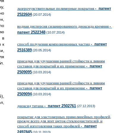
ля
у,
лазерочувствительные полимерные покрытия
- патент
но
2522604
(20.07.2014)
н,
по
водная дисперсия силанированного диоксида кремния
-
ию
патент 2522348
(10.07.2014)
 в
 к
способ получения композиционных частиц
- патент
2516389
и,
(20.05.2014)
ля
присадки для улучшения ранней стойкости к ливням
л.
составов для покрытий и их применение
- патент
2509095
(10.03.2014)
присадки для улучшения ранней стойкости к ливням
составов для покрытий и их применение
- патент
2509094
(10.03.2014)
),
л,
диоксид титана
- патент 2502761
(27.12.2013)
покрытие для эластомерных прямолинейных профилей,
прежде всего для лент щеток стеклоочистителей, и
способ изготовления таких профилей
- патент
2497845
(10.11.2013)