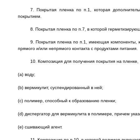
7. Покрытая пленка по п.1, которая дополнител
покрытием.
8. Покрытая пленка по п.7, в которой герметизиру
9. Покрытая пленка по п.1, имеющая компоненты,
прямого и/или непрямого контакта с продуктами питания.
10. Композиция для получения покрытия на пленке,
(a) воду;
(b) вермикулит, суспендированный в ней;
(c) полимер, способный к образованию пленки;
(d) диспергатор для вермикулита в полимере, причем ука
(е) сшивающий агент.
11. Композиция по п.10, в которой полимер включа