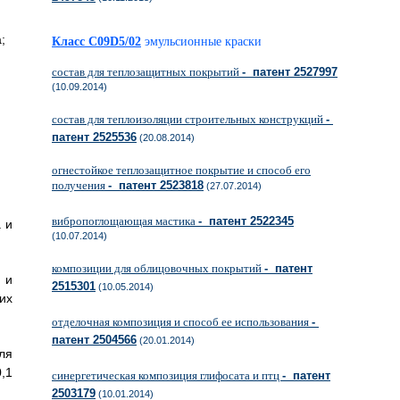
;
Класс C09D5/02
эмульсионные краски
состав для теплозащитных покрытий
- патент 2527997
(10.09.2014)
состав для теплоизоляции строительных конструкций
-
патент 2525536
(20.08.2014)
огнестойкое теплозащитное покрытие и способ его
получения
- патент 2523818
(27.07.2014)
вибропоглощающая мастика
- патент 2522345
 и
(10.07.2014)
композиции для облицовочных покрытий
- патент
 и
2515301
(10.05.2014)
их
отделочная композиция и способ ее использования
-
патент 2504566
(20.01.2014)
ля
,1
синергетическая композиция глифосата и птц
- патент
2503179
(10.01.2014)