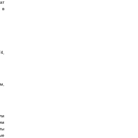
ат
 в
4,
м,
ли
им
ты
ые