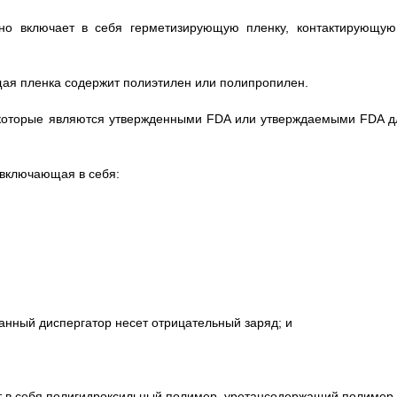
ьно включает в себя герметизирующую пленку, контактирующую
ющая пленка содержит полиэтилен или полипропилен.
 которые являются утвержденными FDA или утверждаемыми FDA д
 включающая в себя:
занный диспергатор несет отрицательный заряд; и
ет в себя полигидроксильный полимер, уретансодержащий полимер.