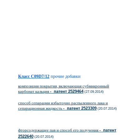
Класс C09D7/12
прочие добавки
композиция покрытия, включающая субмикронный
карбонат кальция
- патент 2529464
(27.09.2014)
способ сепарации избыточно распыленного лака и
сепарационная жидкость
- патент 2523309
(20.07.2014)
фторсодержащее пав и способ его получения
- патент
2522640
(20.07.2014)