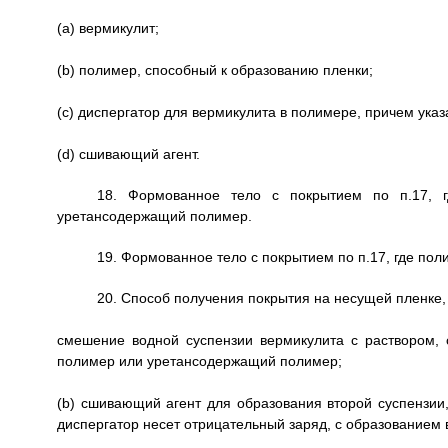
(a) вермикулит;
(b) полимер, способный к образованию пленки;
(c) диспергатор для вермикулита в полимере, причем ука
(d) сшивающий агент.
18. Формованное тело с покрытием по п.17, 
уретансодержащий полимер.
19. Формованное тело с покрытием по п.17, где по
20. Способ получения покрытия на несущей пленке,
смешение водной суспензии вермикулита с раствором,
полимер или уретансодержащий полимер;
(b) сшивающий агент для образования второй суспензии,
диспергатор несет отрицательный заряд, с образованием 