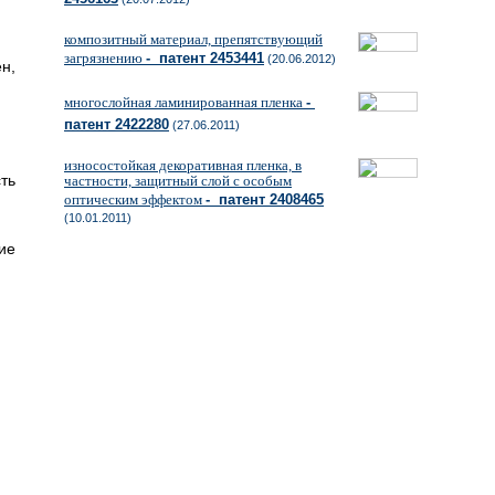
композитный материал, препятствующий
загрязнению
- патент 2453441
(20.06.2012)
н,
многослойная ламинированная пленка
-
патент 2422280
(27.06.2011)
износостойкая декоративная пленка, в
ть
частности, защитный слой с особым
оптическим эффектом
- патент 2408465
(10.01.2011)
ие