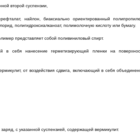
ной второй суспензии,
ерефталат, найлон, биаксиально ориентированный полипропиле
орид, полигидроксиалканоат, полимолочную кислоту или бумагу.
полимер представляет собой поливиниловый спирт.
ий в себя нанесение герметизирующей пленки на поверхнос
ермикулит, от воздействия сдвига, включающий в себя объединен
 заряд, с указанной суспензией, содержащей вермикулит.