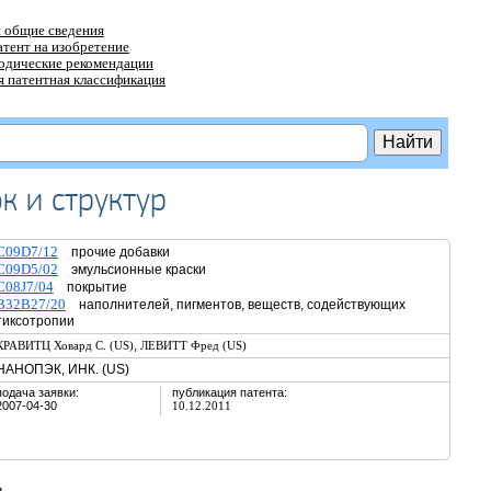
 общие сведения
атент на изобретение
тодические рекомендации
 патентная классификация
к и структур
C09D7/12
прочие добавки
C09D5/02
эмульсионные краски
C08J7/04
покрытие
B32B27/20
наполнителей, пигментов, веществ, содействующих
тиксотропии
,
КРАВИТЦ Ховард С. (US)
ЛЕВИТТ Фред (US)
НАНОПЭК, ИНК. (US)
подача заявки:
публикация патента:
2007-04-30
10.12.2011