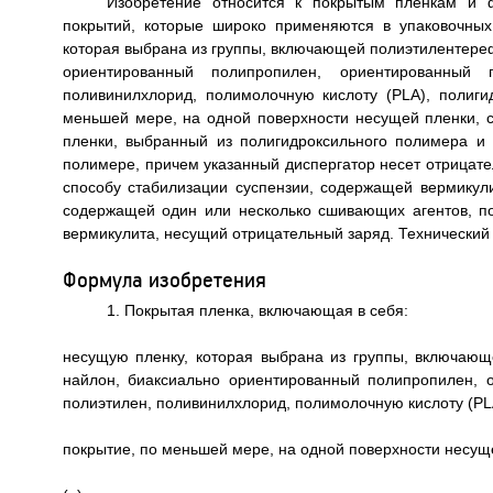
Изобретение относится к покрытым пленкам и 
покрытий, которые широко применяются в упаковочных
которая выбрана из группы, включающей полиэтилентереф
ориентированный полипропилен, ориентированный п
поливинилхлорид, полимолочную кислоту (PLA), полиги
меньшей мере, на одной поверхности несущей пленки, с
пленки, выбранный из полигидроксильного полимера и 
полимере, причем указанный диспергатор несет отрицател
способу стабилизации суспензии, содержащей вермикули
содержащей один или несколько сшивающих агентов, по
вермикулита, несущий отрицательный заряд. Технический ре
Формула изобретения
1. Покрытая пленка, включающая в себя:
несущую пленку, которая выбрана из группы, включающ
найлон, биаксиально ориентированный полипропилен, 
полиэтилен, поливинилхлорид, полимолочную кислоту (PLA
покрытие, по меньшей мере, на одной поверхности несущ