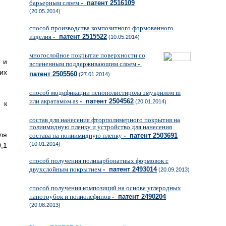
барьерным слоем
- патент 2516109
(20.05.2014)
способ производства композитного формованного
изделия
- патент 2515522
(10.05.2014)
многослойное покрытие поверхности со
 и
вспененным поддерживающим слоем
-
их
патент 2505560
(27.01.2014)
способ модификации пенополистирола эмукрилом m
или акратамом as
- патент 2504562
(20.01.2014)
 к
состав для нанесения фторполимерного покрытия на
полиимидную пленку и устройство для нанесения
ля
состава на полиимидную пленку
- патент 2503691
(10.01.2014)
,1
способ получения поликарбонатных формовок с
двухслойным покрытием
- патент 2493014
(20.09.2013)
способ получения композиций на основе углеродных
нанотрубок и полиолефинов
- патент 2490204
(20.08.2013)