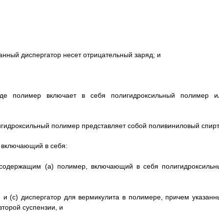
занный диспергатор несет отрицательный заряд; и
где полимер включает в себя полигидроксильный полимер и
лигидроксильный полимер представляет собой поливиниловый спирт
 включающий в себя:
 содержащим (а) полимер, включающий в себя полигидроксильн
 и (с) диспергатор для вермикулита в полимере, причем указанн
второй суспензии, и