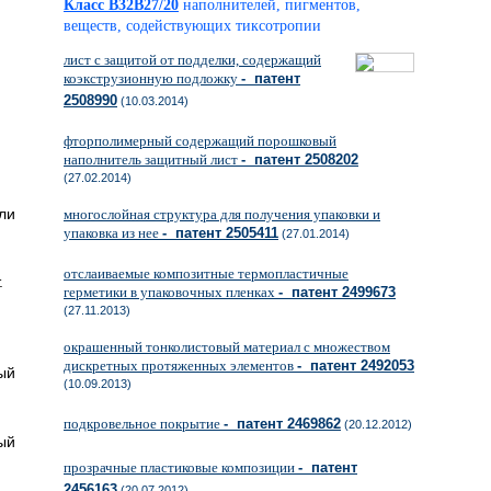
Класс B32B27/20
наполнителей, пигментов,
веществ, содействующих тиксотропии
лист с защитой от подделки, содержащий
коэкструзионную подложку
- патент
2508990
(10.03.2014)
фторполимерный содержащий порошковый
наполнитель защитный лист
- патент 2508202
(27.02.2014)
ли
многослойная структура для получения упаковки и
упаковка из нее
- патент 2505411
(27.01.2014)
отслаиваемые композитные термопластичные
.
герметики в упаковочных пленках
- патент 2499673
(27.11.2013)
окрашенный тонколистовый материал с множеством
дискретных протяженных элементов
- патент 2492053
ый
(10.09.2013)
подкровельное покрытие
- патент 2469862
(20.12.2012)
ый
прозрачные пластиковые композиции
- патент
2456163
(20.07.2012)