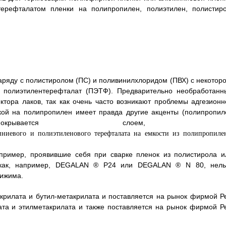
терефталатом пленки на полипропилен, полиэтилен, полистиро
наряду с полистиролом (ПС) и поливинилхлоридом (ПВХ) с некоторо
 полиэтилентерефталат (ПЭТФ). Предварительно необработанн
ктора лаков, так как очень часто возникают проблемы адгезионн
кой на полипропилен имеет правда другие акценты (полипропил
ывается слоем, 
например, проявившие себя при сварке пленок из полистирола и
е как, например, DEGALAN ® P24 или DEGALAN ® N 80, нель
тижима.
рилата и бутил-метакрилата и поставляется на рынок фирмой Р
та и этилметакрилата и также поставляется на рынок фирмой Р