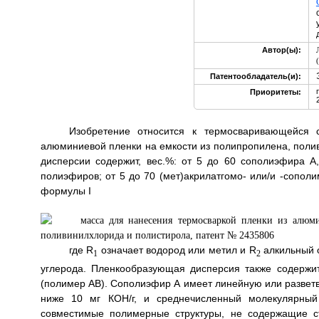
Автор(ы):
Патентообладатель(и):
Приоритеты:
Изобретение относится к термосваривающейся 
алюминиевой пленки на емкости из полипропилена, поли
дисперсии содержит, вес.%: от 5 до 60 сополиэфира А
полиэфиров; от 5 до 70 (мет)акрилатгомо- или/и -сопол
формулы I
где R
означает водород или метил и R
алкильный о
1
2
углерода. Пленкообразующая дисперсия также содержи
(полимер АВ). Сополиэфир А имеет линейную или разветвл
ниже 10 мг КОН/г, и среднечисленный молекулярный 
совместимые полимерные структуры, не содержащие с