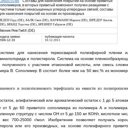
C09D151/00
Составы для нанесения покрытий на основе привитых
сополимеров, в которых привитый компонент получен реакциями с
участием только ненасыщенных углерод-углеродных связей; составы
для нанесения покрытий на основе их производных
,
,
,
ЛЕДЕН Герд (DE)
БАЛК Свен (DE)
КАУФМАНН Марита (DE)
ШРЕДЕР Аксель
,
,
(DE)
БРАНД Торстен (DE)
БРЕННЕР Габриеле (DE)
Эвоник Рем ГмбХ (DE)
подача заявки:
публикация патента:
2006-12-19
10.12.2011
системе для нанесения термосваркой полиэфирной пленки и
винилхлорида и полистирола. Система на основе пленкообразующ
, полученного с участием итаконовой кислоты, или смесь сложн
имера В. Сополимер В состоит более чем на 50 вес.% из мономер
статок, алифатический или ароматический остаток с 1 до 5 атома
т от 5 до 60 привитого сополимера из полимера А и полимера
енную структуру с числом ОН от 5 до 150 мг КОН/г, кислотное чис
вес 700-25000 г/мол. Изобретение позволяет получать хоро
тирола или его производных, на основе полиэфирного привито