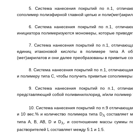
5. Система нанесения покрытий по п.1, отлича
сополимер полиэфирной главной цепью и поли(мет)акрил
6. Система нанесения покрытий по п.1, отлича
инициатора полимеризуются мономеры, которые приводят
7. Система нанесения покрытий по п.1, отличающ
единиц итаконовой кислоты в полимере типа А об
(мет)акрилатов и они далее преобразованы в привитые с
8. Система нанесения покрытий по п.1, отличающая
и полимеру типа С, чтобы получить привитые сополимеры
9. Система нанесения покрытий по п.1, отлича
представляющий собой поливинилхлорид, и/или полимер 
10. Система нанесения покрытий по п.9 отличающая
и 10 вес.% и количество полимера типа D
составляет м
A
типа А, В, АВ, D и D
, и соотношение массы суммы по
A
растворителей L составляет между 5:1 и 1:5.