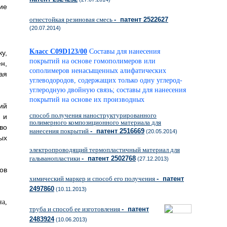
ие
огнестойкая резиновая смесь
- патент 2522627
(20.07.2014)
Класс C09D123/00
Составы для нанесения
у,
покрытий на основе гомополимеров или
н,
сополимеров ненасыщенных алифатических
ая
углеводородов, содержащих только одну углерод-
углеродную двойную связь; составы для нанесения
покрытий на основе их производных
ий
способ получения наноструктурированного
 и
полимерного композиционного материала для
во
нанесения покрытий
- патент 2516669
(20.05.2014)
ых
электропроводящий термопластичный материал для
гальванопластики
- патент 2502768
(27.12.2013)
ов
химический маркер и способ его получения
- патент
2497860
(10.11.2013)
труба и способ ее изготовления
- патент
2483924
(10.06.2013)