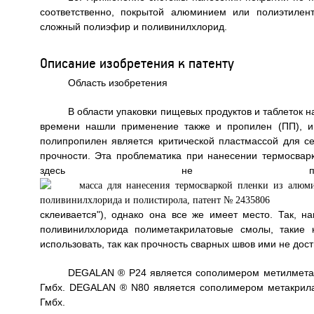
соответственно, покрытой алюминием или полиэтилен
сложный полиэфир и поливинилхлорид.
Описание изобретения к патенту
Область изобретения
В области упаковки пищевых продуктов и таблеток 
времени нашли применение также и пропилен (ПП), и
полипропилен является критической пластмассой для се
прочности. Эта проблематика при нанесении термосвар
здесь не покр
склеивается"), однако она все же имеет место. Так, 
поливинилхлорида полиметакрилатовые смолы, таки
использовать, так как прочность сварных швов ими не дос
DEGALAN ® P24 является сополимером метилметак
Гмбх. DEGALAN ® N80 является сополимером метакрила
Гмбх.