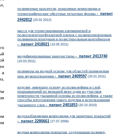
л,
полимерные красители, покровные композиции и
термографические офсетные печатные формы
- патент
2442812
(20.02.2012)
масса для термосваривания алюминиевой и
полиэтилентерефталатной пленок с полипропиленовым,
поливинилхлоридным и полистирольным контейнером
- патент 2418021
(10.05.2011)
го
ый
модифицированные наночастицы
- патент 2413740
ой
(10.03.2011)
ен
полимеры на водной основе для областей применения
а
при звукопоглощении
- патент 2409597
(20.01.2011)
изделие, имеющее основу из полиолефина и слой,
ли
покрывающий по меньшей мере один из участков
поверхности указанной основы из полиолефина, а также
зя
способы изготовления такого изделия и использования
указанного слоя
- патент 2401853
(20.10.2010)
водоразбавляемая композиция для защитных покрытий
ем
- патент 2280661
(27.07.2006)
ем
водная композиция покрытия, содержащая полимер,