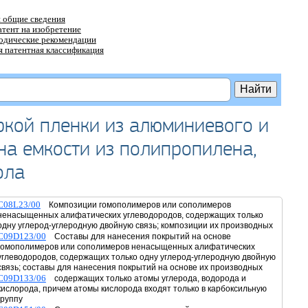
 общие сведения
атент на изобретение
тодические рекомендации
 патентная классификация
ркой пленки из алюминиевого и
на емкости из полипропилена,
ола
C08L23/00
Композиции гомополимеров или сополимеров
ненасыщенных алифатических углеводородов, содержащих только
одну углерод-углеродную двойную связь; композиции их производных
C09D123/00
Составы для нанесения покрытий на основе
гомополимеров или сополимеров ненасыщенных алифатических
углеводородов, содержащих только одну углерод-углеродную двойную
связь; составы для нанесения покрытий на основе их производных
C09D133/06
содержащих только атомы углерода, водорода и
кислорода, причем атомы кислорода входят только в карбоксильную
группу