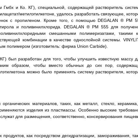
Гмбх и Ко. КГ), специальной, содержащей растворитель систе
илацетат/метилэтилкетоне, удалось разработать связующее, котор
ленок с пропиленом. Кроме того, с помощью DEGALAN ® PM 5
стирола и поливинилхлорида. DEGALAN ® PM 555 для получен
поливинилхлоридными смешанными полимеризатами, такими к
ствующей комбинации в качестве однослойной системы. VINYLI
 полимером (изготовитель: фирма Union Carbide).
КГ) был разработан для того, чтобы улучшить известную массу д
аким образом, чтобы вместо обычных до сих пор, содержащ
илэтилкетона можно было применять систему растворителя, котор
органических материалов, таких, как металл, стекло, керамика,
применяются изделия из пластмассы. Особенно высокие требован
 служат для размещения, соответственно, консервирования пищев
продуктов, как посредством дегидратизации, замораживания, так