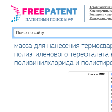
Терминология и
Как получить п
Роспатент - ме
Международная
В РФ
ПАТЕНТНЫЙ ПОИСК
масса для нанесения термосва
полиэтиленового терефталата 
поливинилхлорида и полистир
Классы МПК: