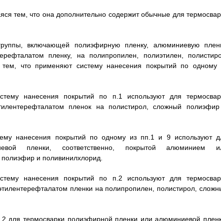
аяся тем, что она дополнительно содержит обычные для термосвар
группы, включающей полиэфирную пленку, алюминиевую пленк
рефталатом пленку, на полипропилен, полиэтилен, полистиро
тем, что применяют систему нанесения покрытий по одному 
стему нанесения покрытий по п.1 используют для термосвар
этилентерефталатом пленок на полистирол, сложный полиэфир
тему нанесения покрытий по одному из пп.1 и 9 используют д
евой пленки, соответственно, покрытой алюминием и
 полиэфир и поливинилхлорид.
стему нанесения покрытий по п.2 используют для термосвар
тилентерефталатом пленки на полипропилен, полистирол, сложн
.2 для термосварки полиэфирной пленки или алюминиевой пленк