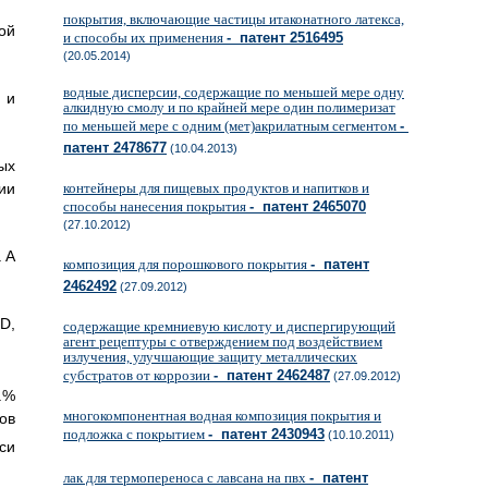
покрытия, включающие частицы итаконатного латекса,
ой
и способы их применения
- патент 2516495
(20.05.2014)
водные дисперсии, содержащие по меньшей мере одну
 и
алкидную смолу и по крайней мере один полимеризат
по меньшей мере с одним (мет)акрилатным сегментом
-
патент 2478677
(10.04.2013)
ых
ии
контейнеры для пищевых продуктов и напитков и
способы нанесения покрытия
- патент 2465070
(27.10.2012)
 А
композиция для порошкового покрытия
- патент
2462492
(27.09.2012)
D,
содержащие кремниевую кислоту и диспергирующий
агент рецептуры с отверждением под воздействием
излучения, улучшающие защиту металлических
субстратов от коррозии
- патент 2462487
(27.09.2012)
.%
многокомпонентная водная композиция покрытия и
ов
подложка с покрытием
- патент 2430943
(10.10.2011)
си
лак для термопереноса с лавсана на пвх
- патент