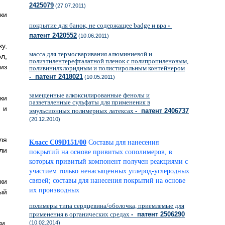
2425079
(27.07.2011)
ки
покрытие для банок, не содержащее badge и вра
-
патент 2420552
(10.06.2011)
у,
масса для термосваривания алюминиевой и
л,
полиэтилентерефталатной пленок с полипропиленовым,
из
поливинилхлоридным и полистирольным контейнером
- патент 2418021
(10.05.2011)
замещенные алкоксилированные фенолы и
ки
разветвленные сульфаты для применения в
 и
эмульсионных полимерных латексах
- патент 2406737
(20.12.2010)
ля
Класс C09D151/00
Составы для нанесения
ли
покрытий на основе привитых сополимеров, в
которых привитый компонент получен реакциями с
участием только ненасыщенных углерод-углеродных
связей; составы для нанесения покрытий на основе
ки
их производных
ый
полимеры типа сердцевина/оболочка, приемлемые для
применения в органических средах
- патент 2506290
и,
(10.02.2014)