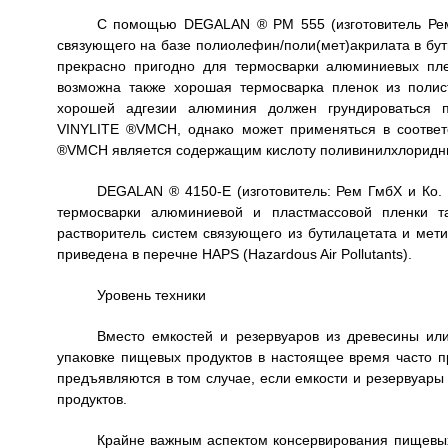
С помощью DEGALAN ® PM 555 (изготовитель Рем 
связующего на базе полиолефин/поли(мет)акрилата в бут
прекрасно пригодно для термосварки алюминиевых п
возможна также хорошая термосварка пленок из поли
хорошей адгезии алюминия должен грундироваться 
VINYLITE ®VMCH, однако может применяться в соответ
®VMCH является содержащим кислоту поливинилхлоридным
DEGALAN ® 4150-Е (изготовитель: Рем ГмбХ и Ко. 
термосварки алюминиевой и пластмассовой пленки т
растворитель систем связующего из бутилацетата и мет
приведена в перечне HAPS (Hazardous Air Pollutants).
Уровень техники
Вместо емкостей и резервуаров из древесины или 
упаковке пищевых продуктов в настоящее время часто 
предъявляются в том случае, если емкости и резервуары
продуктов.
Крайне важным аспектом консервирования пищевых 