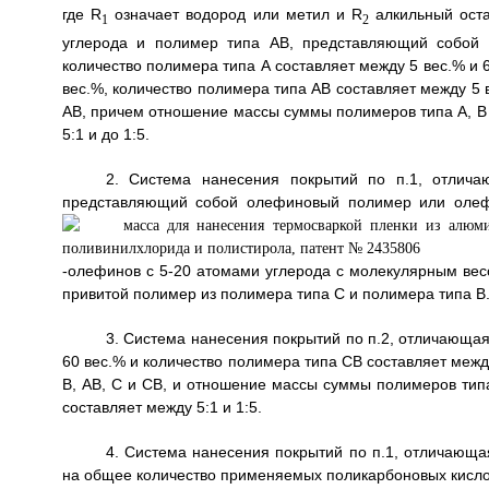
где R
означает водород или метил и R
алкильный оста
1
2
углерода и полимер типа АВ, представляющий собой 
количество полимера типа А составляет между 5 вес.% и 6
вес.%, количество полимера типа АВ составляет между 5 
АВ, причем отношение массы суммы полимеров типа А, В и
5:1 и до 1:5.
2. Система нанесения покрытий по п.1, отлича
представляющий собой олефиновый полимер или олефи
-олефинов с 5-20 атомами углерода с молекулярным вес
привитой полимер из полимера типа С и полимера типа В
3. Система нанесения покрытий по п.2, отличающая
60 вес.% и количество полимера типа СВ составляет межд
В, АВ, С и СВ, и отношение массы суммы полимеров типа
составляет между 5:1 и 1:5.
4. Система нанесения покрытий по п.1, отличающа
на общее количество применяемых поликарбоновых кислот