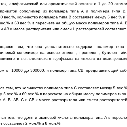
ток, алифатический или ароматический остаток с 1 до 20 атома
привитой сополимер из полимера типа А и полимера типа В,
0 вес.%, количество полимера типа В составляет между 5 вес.% и 
вес.% и 60 вес.% в пересчете на общую массу полимеров типа А, В
 АВ к массе растворителя или смеси L растворителей составляет 
ющаяся тем, что она дополнительно содержит полимер типа 
новый сополимер на основе этилен-, пропилен-, бутилен- и/и
ом от 10000 до 300000, и полимер типа СВ, представляющий соб
.
ся тем, что количество полимера типа С составляет между 5 вес.%
у 5 вес.% и 60 вес.% в пересчете на общую массу полимеров типа 
 А, В, АВ, С и СВ к массе растворителя или смеси растворителей
яся тем, что доля итаконовой кислоты полимера типа А в пересче
 составляет 2 мол.% и 8 мол.%.