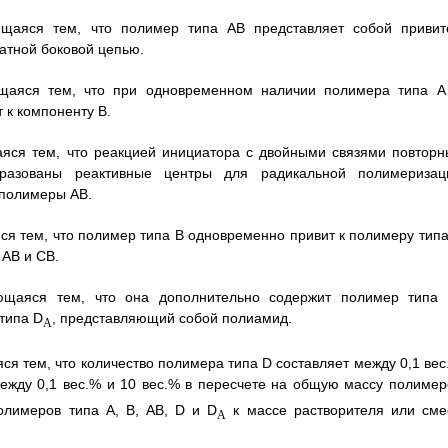
ющаяся тем, что полимер типа АВ представляет собой привит
атной боковой цепью.
ющаяся тем, что при одновременном наличии полимера типа А
 к компоненту В.
аяся тем, что реакцией инициатора с двойными связями повторн
разованы реактивные центры для радикальной полимеризац
ополимеры АВ.
ся тем, что полимер типа В одновременно привит к полимеру типа
 АВ и СВ.
ющаяся тем, что она дополнительно содержит полимер типа 
типа D
, представляющий собой полиамид.
A
ся тем, что количество полимера типа D составляет между 0,1 вес
ежду 0,1 вес.% и 10 вес.% в пересчете на общую массу полимер
лимеров типа А, В, АВ, D и D
к массе растворителя или сме
A