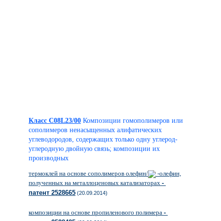
Класс C08L23/00
Композиции гомополимеров или
сополимеров ненасыщенных алифатических
углеводородов, содержащих только одну углерод-
углеродную двойную связь; композиции их
производных
термоклей на основе сополимеров олефин/
-олефин,
полученных на металлоценовых катализаторах
-
патент 2528665
(20.09.2014)
композиции на основе пропиленового полимера
-