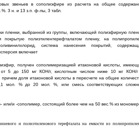
новых звеньев в сополиэфире из расчета на общее содержан
. 3 н. и 13 з.п. ф-лы, 3 табл.
ки пленки, выбранной из группы, включающей полиэфирную пленк
 покрытую полиэтилентерефталатом пленку, на полипропиле
оливинилхлорид, система нанесения покрытий, содержащ
исперсия включает
лиэфир, получен сополимеризацией итаконовой кислоты, имеющ
 от 5 до 150 мг КОН/г, кислотным числом ниже 10 мг КОН/г
 причем доля итаконовой кислоты в пересчете на общее количест
0,1 мол. % до 20 мол. %, или смесь соответствующих сложн
- или/и -сополимер, состоящий более чем на 50 вес.% из мономер