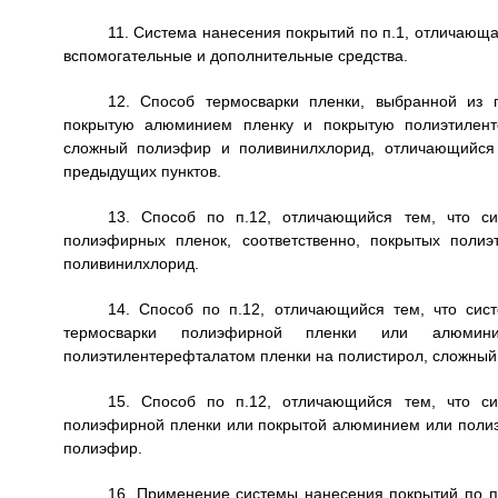
11. Система нанесения покрытий по п.1, отличающ
вспомогательные и дополнительные средства.
12. Способ термосварки пленки, выбранной из 
покрытую алюминием пленку и покрытую полиэтиленте
сложный полиэфир и поливинилхлорид, отличающийся 
предыдущих пунктов.
13. Способ по п.12, отличающийся тем, что си
полиэфирных пленок, соответственно, покрытых поли
поливинилхлорид.
14. Способ по п.12, отличающийся тем, что сис
термосварки полиэфирной пленки или алюмини
полиэтилентерефталатом пленки на полистирол, сложный
15. Способ по п.12, отличающийся тем, что си
полиэфирной пленки или покрытой алюминием или полиэ
полиэфир.
16. Применение системы нанесения покрытий по п