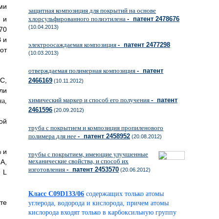
ми
защитная композиция для покрытий на основе
 и
хлорсульфированного полиэтилена
- патент 2478676
(10.04.2013)
70
 и
электроосаждаемая композиция
- патент 2477298
от
(10.03.2013)
отверждаемая полимерная композиция
- патент
С,
2466169
(10.11.2012)
ли
химический маркер и способ его получения
- патент
2461596
(20.09.2012)
ой
труба с покрытием и композиция пропиленового
полимера для нее
- патент 2458952
(20.08.2012)
 и
трубы с покрытием, имеющие улучшенные
механические свойства, и способ их
А,
изготовления
- патент 2453570
(20.06.2012)
 L
Класс C09D133/06
содержащих только атомы
те
углерода, водорода и кислорода, причем атомы
кислорода входят только в карбоксильную группу