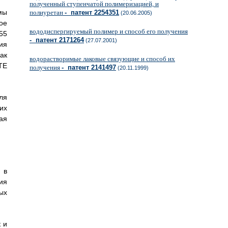
полученный ступенчатой полимеризацией, и
мы
полиуретан
- патент 2254351
(20.06.2005)
ое
вододиспергируемый полимер и способ его получения
55
- патент 2171264
(27.07.2001)
ия
ак
водорастворимые лаковые связующие и способ их
TE
получения
- патент 2141497
(20.11.1999)
ля
их
ая
 в
ия
ых
 и