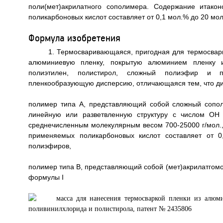
поли(мет)акрилатного сополимера. Содержание итако
поликарбоновых кислот составляет от 0,1 мол.% до 20 мол.%
Формула изобретения
1. Термосваривающаяся, пригодная для термосвар
алюминиевую пленку, покрытую алюминием пленку и
полиэтилен, полистирол, сложный полиэфир и п
пленкообразующую дисперсию, отличающаяся тем, что д
полимер типа А, представляющий собой сложный сопо
линейную или разветвленную структуру с числом ОН
среднечисленным молекулярным весом 700-25000 г/мол.,
применяемых поликарбоновых кислот составляет от 
полиэфиров,
полимер типа В, представляющий собой (мет)акрилатгомо
формулы I