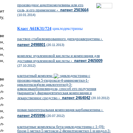
производное ацилтиомочевины или его
соль, и его применение
- патент 2503664
ит
(10.01.2014)
у,
Класс A61K31/724
циклодекстрины
ве
раствор стабилизированного дигидрокверцетина
-
н,
патент 2498801
(20.11.2013)
н,
н,
комплекс нуклеиновой кислоты и композиция для
н,
доставки нуклеиновой кислоты
- патент 2465009
(27.10.2012)
клатратный комплекс
-циклодекстрина с
ве
производным 5-гидрокси-4-аминометил-1-
циклогексил(или циклогептил)-3-
л-
алкоксикарбонилиндола, способ его получения
л-
(варианты), фармацевтическая композиция и
л-
лекарственное средство
- патент 2464042
(20.10.2012)
л-
новая парентеральная композиция карбамазепина
-
,
патент 2455996
(20.07.2012)
л-
л-
клатратные комплексы бета-циклодекстрина с 1-{[6-
л-
бром-1-метил-5-метокси-2-фенилтиометил-1-н-индол-3-