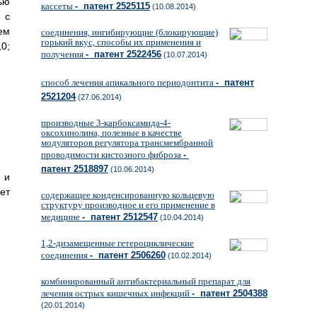
ью
кассеты
- патент 2525115
(10.08.2014)
 с
ем
соединения, ингибирующие (блокирующие)
горький вкус, способы их применения и
0;
получения
- патент 2522456
(10.07.2014)
способ лечения апикального периодонтита
- патент
2521204
(27.06.2014)
производные 3-карбоксамида-4-
оксохинолина, полезные в качестве
модуляторов регулятора трансмембранной
проводимости кистозного фиброза
-
патент 2518897
(10.06.2014)
 и
ет
содержащее конденсированную кольцевую
структуру производное и его применение в
медицине
- патент 2512547
(10.04.2014)
1,2-дизамещенные гетероциклические
соединения
- патент 2506260
(10.02.2014)
комбинированный антибактериальный препарат для
лечения острых кишечных инфекций
- патент 2504388
(20.01.2014)