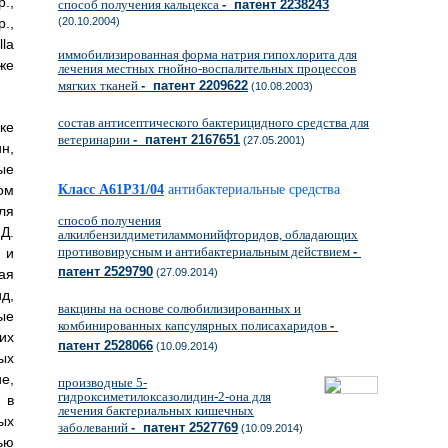
.,
способ получения кальцекса
- патент 2238243
.,
(20.10.2004)
lla
иммобилизированная форма натрия гипохлорита для
кже
лечения местных гнойно-воспалительных процессов
мягких тканей
- патент 2209622
(10.08.2003)
состав антисептического бактерицидного средства для
ке
ветеринарии
- патент 2167651
(27.05.2001)
н,
ые
ом
Класс A61P31/04
антибактериальные средства
ля
способ получения
Д.
алкилбензилдиметиламмонийфторидов, обладающих
противовирусным и антибактериальным действием
-
 и
патент 2529790
ая
(27.09.2014)
д,
вакцины на основе солюбилизированных и
ые
комбинированных капсулярных полисахаридов
-
их
патент 2528066
(10.09.2014)
ых
е,
производные 5-
гидроксиметилоксазолидин-2-она для
 в
лечения бактериальных кишечных
ых
заболеваний
- патент 2527769
(10.09.2014)
ью