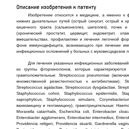
Описание изобретения к патенту
Изобретение относится к медицине, а именно к 
нижних дыхательных путей (острый синусит, острый и хр
кишечного тракта (сальмонеллез, шигеллез), почек 
(хронический простатит, цервицит, эндометрит, хл
вмешательствах, профилактики и лечения легочной фор
фоне иммунодефицита, возникающего при лечении имм
инфекционных осложнений у больных с муковисцидозом ле
Для лечения указанных инфекционных заболеваний
из группы фторхинолонов, которые характеризуются
грамположительные: Streptococcus pneumoniae (включ
множественной резистентностью к антибиотикам); Strep
Streptococcus agalactiae, Streptococcus dysgalactiae, Strep
Staphylococcus cohnii, Staphylococcus epidermidis, Sta
saprophyticus, Staphylococcus simulans, Corynebacteri
ванкомицину и гентамицину), грамотрицательные: Haemophi
Moraxella catarrhalis, Escherichia coli, Enterobacter cloa
Enterobacter agglomerans, Enterobacter intermedius, Enteroba
Providencia rettgeri, Providencia stuartii, Gardnerella vagin