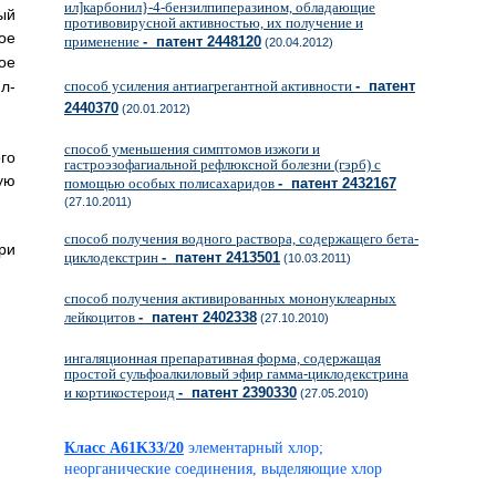
ил]карбонил}-4-бензилпиперазином, обладающие
ый
противовирусной активностью, их получение и
ое
применение
- патент 2448120
(20.04.2012)
ое
-
способ усиления антиагрегантной активности
- патент
2440370
(20.01.2012)
способ уменьшения симптомов изжоги и
го
гастроэзофагиальной рефлюксной болезни (гэрб) с
ую
помощью особых полисахаридов
- патент 2432167
(27.10.2011)
способ получения водного раствора, содержащего бета-
ри
циклодекстрин
- патент 2413501
(10.03.2011)
способ получения активированных мононуклеарных
лейкоцитов
- патент 2402338
(27.10.2010)
ингаляционная препаративная форма, содержащая
простой сульфоалкиловый эфир гамма-циклодекстрина
и кортикостероид
- патент 2390330
(27.05.2010)
Класс A61K33/20
элементарный хлор;
неорганические соединения, выделяющие хлор