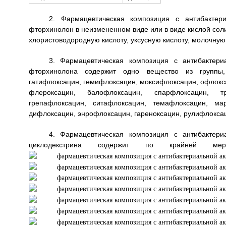
2. Фармацевтическая композиция с антибактер
фторхинолон в неизмененном виде или в виде кислой соли
хлористоводородную кислоту, уксусную кислоту, молочную 
3. Фармацевтическая композиция с антибактери
фторхинолона содержит одно вещество из группы,
гатифлоксацин, гемифлоксацин, моксифлоксацин, офлокс
флероксацин, балофлоксацин, спарфлоксацин, тр
грепафлоксацин, ситафлоксацин, темафлоксацин, ма
дифлоксацин, энрофлоксацин, гареноксацин, рулифлокса
4. Фармацевтическая композиция с антибактери
циклодекстрина содержит по крайней мер