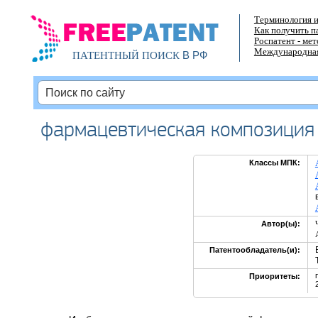
Терминология и
Как получить п
Роспатент - ме
Международная
В РФ
ПАТЕНТНЫЙ ПОИСК
фармацевтическая композиция 
Классы МПК:
Автор(ы):
Патентообладатель(и):
Приоритеты: