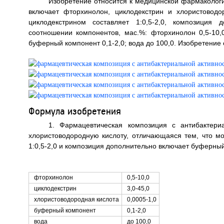
Изобретение относится к медицинской фармакологи
включает фторхинолон, циклодекстрин и хлористовод
циклодекстрином составляет 1:0,5-2,0, композици
соотношении компонентов, мас.%: фторхинолон 0,5-10,0;
буферный компонент 0,1-2,0; вода до 100,0. Изобретение 
Формула изобретения
1. Фармацевтическая композиция с антибактери
хлористоводородную кислоту, отличающаяся тем, что м
1:0,5-2,0 и композиция дополнительно включает буферн
фторхинолон
0,5-10,0
циклодекстрин
3,0-45,0
хлористоводородная кислота
0,0005-1,0
буферный компонент
0,1-2,0
вода
до 100,0