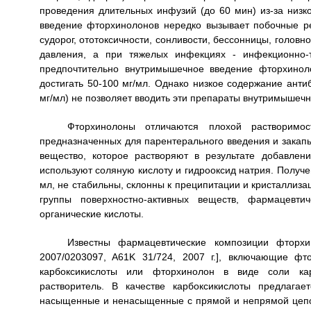
проведения длительных инфузий (до 60 мин) из-за низко
введение фторхинолонов нередко вызывает побочные ре
судорог, ототоксичности, сонливости, бессонницы, голов
давления, а при тяжелых инфекциях - инфекционно-т
предпочтительно внутримышечное введение фторхинол
достигать 50-100 мг/мл. Однако низкое содержание анти
мг/мл) не позволяет вводить эти препараты внутримышечн
Фторхинолоны отличаются плохой растворимо
предназначенных для парентерального введения и закап
вещество, которое растворяют в результате добавлен
используют соляную кислоту и гидрооксид натрия. Получе
мл, не стабильны, склонны к преципитации и кристаллиз
группы поверхностно-активных веществ, фармацевти
органические кислоты.
Известны фармацевтические композиции фторхинол
2007/0203097, A61K 31/724, 2007 г.], включающие ф
карбоксикислоты или фторхинолон в виде соли кар
растворитель. В качестве карбоксикислоты предлага
насыщенные и ненасыщенные с прямой и непрямой цеп