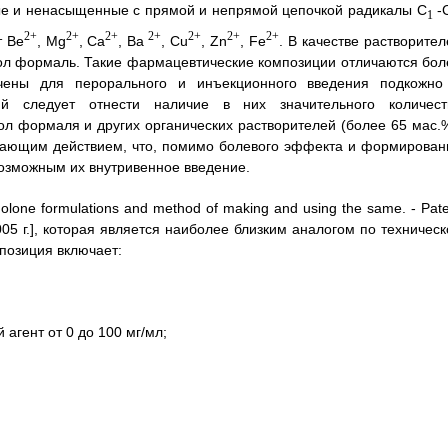
ные и ненасыщенные с прямой и непрямой цепочкой радикалы C
-
1
2+
2+
2+
2+
2+
2+
2+
т Ве
, Mg
, Са
, Ва
, Cu
, Zn
, Fe
. В качестве растворите
рол формаль. Такие фармацевтические композиции отличаются бол
чены для перорального и инъекционного введения подкожно
й следует отнести наличие в них значительного количест
ол формаля и других органических растворителей (более 65 мас.%
ающим действием, что, помимо болевого эффекта и формирован
озможным их внутривенное введение.
one formulations and method of making and using the same. - Pat
005 г.], которая является наиболее близким аналогом по техническ
позиция включает:
агент от 0 до 100 мг/мл;