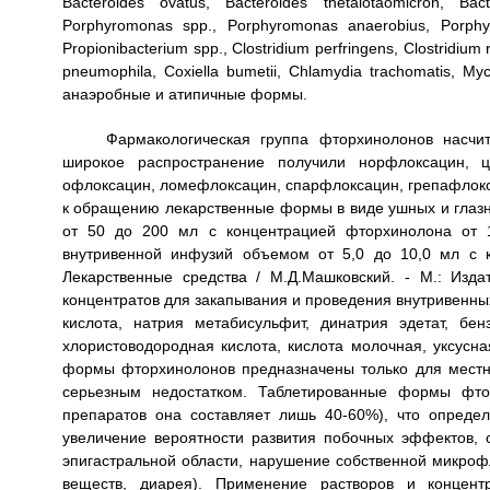
Bacteroides ovatus, Bacteroides thetaiotaomicron, Bac
Porphyromonas spp., Porphyromonas anaerobius, Porphyr
Propionibacterium spp., Clostridium perfringens, Clostrid
pneumophila, Coxiella bumetii, Chlamydia trachomatis, My
анаэробные и атипичные формы.
Фармакологическая группа фторхинолонов насчит
широкое распространение получили норфлоксацин, ц
офлоксацин, ломефлоксацин, спарфлоксацин, грепафлокс
к обращению лекарственные формы в виде ушных и глазн
от 50 до 200 мл с концентрацией фторхинолона от 1
внутривенной инфузий объемом от 5,0 до 10,0 мл с к
Лекарственные средства / М.Д.Машковский. - М.: Изда
концентратов для закапывания и проведения внутривенны
кислота, натрия метабисульфит, динатрия эдетат, бен
хлористоводородная кислота, кислота молочная, уксусна
формы фторхинолонов предназначены только для местног
серьезным недостатком. Таблетированные формы фтор
препаратов она составляет лишь 40-60%), что определ
увеличение вероятности развития побочных эффектов, 
эпигастральной области, нарушение собственной микроф
веществ, диарея). Применение растворов и концент