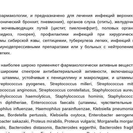
фармакологии, и предназначено для лечения инфекций верхних
онический бронхит, пневмония), органов слуха (отиты), желудочн
и мочевыводящих путей (цистит, пиелонефрит), половых орган
амидиоз, гонорея), профилактики инфекций при хирургическ
мы сибирской язвы, септицемии, туберкулеза легких, инфекций 
унодепрессивными препаратами или у больных с нейтропение
гких.
 наиболее широко применяют фармакологически активные вещест
 широким спектром антибактериальной активности, включающ
ая штаммы, устойчивые к пенициллину и макролидам, и штаммы
tococcus pyogenes, Streptococcus milleri, Streptococcus miti
tococcus anginosus, Streptococcus constellatus, Staphylococcus aure
phylococcus haemolyticus, Staphylococcus hominis, Staphylococc
um diphtheriae, Enterococcus faecalis (штаммы, чувствительные
lus influenzae, Haemophilus parainfluenzae, Klebsiella pneumonia
cae, Bordetella pertussis, Klebsiella oxytoca, Enterobacter aerogen
cter sakazaki, Proteus mirabilis, Proteus vulgaris; Morganella morgan
alis, Bacteroides distasonis, Bacteroides eggerthii, Bacteroides fragil