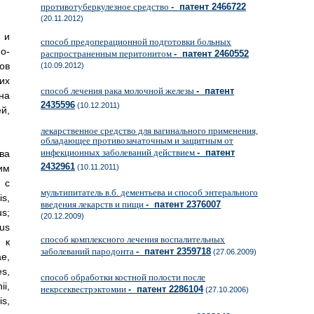
противотуберкулезное средство
- патент 2466722
(20.11.2012)
 и
способ предоперационной подготовки больных
о-
распространенным перитонитом
- патент 2460552
ов
(10.09.2012)
их
способ лечения рака молочной железы
- патент
на
2435596
(10.12.2011)
й,
лекарственное средство для вагинального применения,
обладающее противозачаточным и защитным от
инфекционных заболеваний действием
- патент
ва
2432961
им
(10.11.2011)
 с
мультипитатель в.б. дементьева и способ энтерального
s,
введения лекарств и пищи
- патент 2376007
us;
(20.12.2009)
us
способ комплексного лечения воспалительных
 к
заболеваний пародонта
- патент 2359718
(27.06.2009)
e,
es,
способ обработки костной полости после
ii,
некрсеквестрэктомии
- патент 2286104
(27.10.2006)
is,