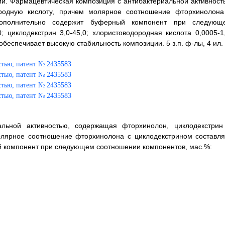
и. Фармацевтическая композиция с антибактериальной активност
ородную кислоту, причем молярное соотношение фторхинолона
я дополнительно содержит буферный компонент при следующ
 циклодекстрин 3,0-45,0; хлористоводородная кислота 0,0005-1,
обеспечивает высокую стабильность композиции. 5 з.п. ф-лы, 4 ил.
альной активностью, содержащая фторхинолон, циклодекстрин
олярное соотношение фторхинолона с циклодекстрином составля
ый компонент при следующем соотношении компонентов, мас.%: