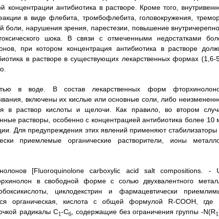
й концентрации антибиотика в растворе. Кроме того, внутривенн
акции в виде флебита, тромбофлебита, головокружения, тремор
ной боли, нарушения зрения, парестезии, повышение внутричерепно
оксического шока. В связи с отмеченными недостатками бол
онов, при котором концентрация антибиотика в растворе долж
биотика в растворе в существующих лекарственных формах (1,6-5
о.
стью в воде. В состав лекарственных форм фторхинолоно
ывания, включены их кислые или основные соли, либо неизмененн
ия в раствор кислоты и щелочи. Как правило, во втором случ
нные растворы, особенно с концентрацией антибиотика более 10 м
ации. Для предупреждения этих явлений применяют стабилизаторы 
чески приемлемые органические растворители, ионы металло
онов [Fluoroquinolone carboxylic acid salt compositions. - 
торхинолон в свободной форме с солью двухвалентного метал
боксикислоты, циклодекстрин и фармацевтически приемлим
ется органическая, кислота с общей формулой R-COOH, где 
очкой радикалы C
-С
, содержащие без ограничения группы -N(R
1
6
1