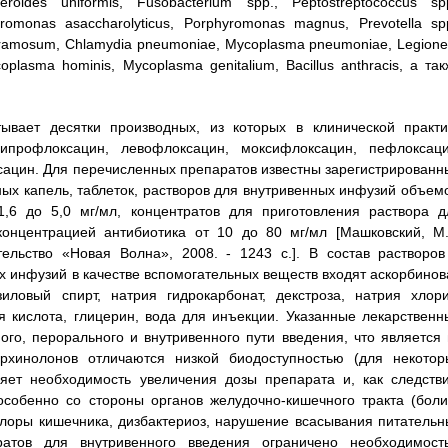
teroides uniformis, Fusobacterium spp., Peptostreptococcus spp
omonas asaccharolyticus, Porphyromonas magnus, Prevotella spp
ium ramosum, Chlamydia pneumoniae, Mycoplasma pneumoniae, Legione
coplasma hominis, Mycoplasma genitalium, Bacillus anthracis, a та
ывает десятки производных, из которых в клинической практи
ипрофлоксацин, левофлоксацин, моксифлоксацин, пефлоксаци
ацин. Для перечисленных препаратов известны зарегистрированн
ых капель, таблеток, растворов для внутривенных инфузий объем
,6 до 5,0 мг/мл, концентратов для приготовления раствора д
онцентрацией антибиотика от 10 до 80 мг/мл [Машковский, М.
тельство «Новая Волна», 2008. - 1243 с.]. В состав растворов
х инфузий в качестве вспомогательных веществ входят аскорбинов
зиловый спирт, натрия гидрокарбонат, декстроза, натрия хлори
я кислота, глицерин, вода для инъекции. Указанные лекарственн
о, перорального и внутривенного пути введения, что является 
хинолонов отличаются низкой биодоступностью (для некотор
яет необходимость увеличения дозы препарата и, как следстви
особенно со стороны органов желудочно-кишечного тракта (боли
лоры кишечника, дизбактериоз, нарушение всасывания питательн
ратов для внутривенного введения ограничено необходимост