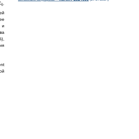
С
.
6
лей
ее
 и
ва
),
ия
ent
ой