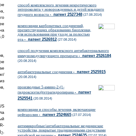
ое
способ комплексного лечения некротического
энтероколита у новорожденных и детей младшего
а,
грудного возраста
- патент 2527348
(27.08.2014)
го
ее
композиции карбонатных соединений,
на
препятствующих образованию биопленки,
для использования при уходе за полостью
,0
рта
- патент 2526912
(27.08.2014)
способ получения комплексного антибактериального
в,
иммуномодулирующего препарата
- патент 2526184
(20.08.2014)
ое
ае
антибактериальные соединения
- патент 2525915
г/
(20.08.2014)
из
в,
производные 5-амино-2-(1-
гидроксиэтил)тетрагидропирана
- патент
2525541
(20.08.2014)
US
композиции и способы лечения, включающие
ла
цефтаролин
- патент 2524665
(27.07.2014)
ый
R-
антимикробные/антибактериальные медицинские
устройства, покрытые традиционными средствами
)
,
2
китайской медицины
- патент 2524635
(27.07.2014)