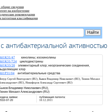
 общие сведения
атент на изобретение
тодические рекомендации
 патентная классификация
с антибактериальной активностью
A61K31/47
хинолины; изохинолины
A61K31/724
циклодекстрины
A61K33/20
элементарный хлор; неорганические соединения,
выделяющие хлор
A61P31/04
антибактериальные средства
,
,
Чепур Сергей Викторович (RU)
Быков Владимир Николаевич (RU)
Тюнин Михаил
,
Александрович (RU)
Никифоров Александр Сергеевич (RU)
Быков Владимир Николаевич (RU),
Тюнин Михаил Александрович (RU)
подача заявки:
публикация патента:
2010-07-20
10.12.2011