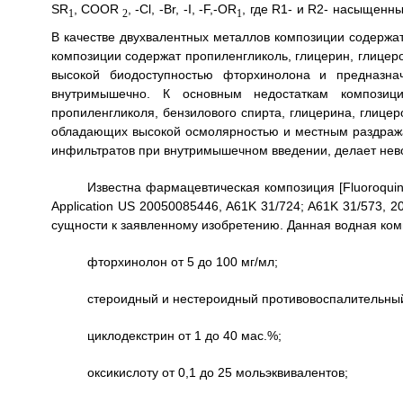
SR
, COOR
, -Cl, -Br, -I, -F,-OR
, где R1- и R2- насыщен
1
2
1
В качестве двухвалентных металлов композиции содержа
композиции содержат пропиленгликоль, глицерин, глице
высокой биодоступностью фторхинолона и предназна
внутримышечно. К основным недостаткам композици
пропиленгликоля, бензилового спирта, глицерина, глицер
обладающих высокой осмолярностью и местным раздраж
инфильтратов при внутримышечном введении, делает нев
Известна фармацевтическая композиция [Fluoroquinol
Application US 20050085446, A61K 31/724; A61K 31/573, 2
сущности к заявленному изобретению. Данная водная ком
фторхинолон от 5 до 100 мг/мл;
стероидный и нестероидный противовоспалительный 
циклодекстрин от 1 до 40 мас.%;
оксикислоту от 0,1 до 25 мольэквивалентов;