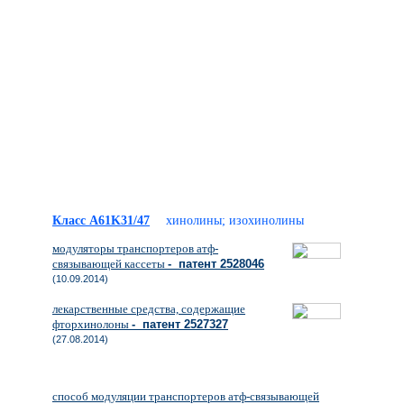
Класс A61K31/47
хинолины; изохинолины
модуляторы транспортеров атф-
связывающей кассеты
- патент 2528046
(10.09.2014)
лекарственные средства, содержащие
фторхинолоны
- патент 2527327
(27.08.2014)
способ модуляции транспортеров атф-связывающей