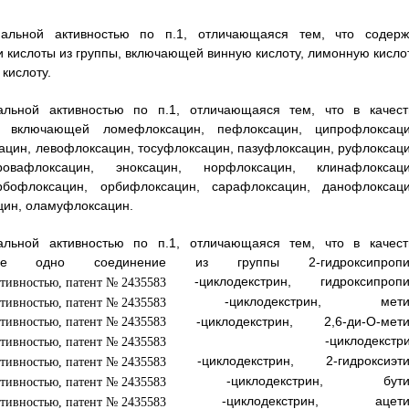
иальной активностью по п.1, отличающаяся тем, что содерж
 кислоты из группы, включающей винную кислоту, лимонную кислот
кислоту.
альной активностью по п.1, отличающаяся тем, что в качест
 включающей ломефлоксацин, пефлоксацин, ципрофлоксаци
ацин, левофлоксацин, тосуфлоксацин, пазуфлоксацин, руфлоксаци
овафлоксацин, эноксацин, норфлоксацин, клинафлоксаци
рбофлоксацин, орбифлоксацин, сарафлоксацин, данофлоксаци
цин, оламуфлоксацин.
альной активностью по п.1, отличающаяся тем, что в качест
е одно соединение из группы 2-гидроксипропи
-циклодекстрин, гидроксипропи
-циклодекстрин, мети
-циклодекстрин, 2,6-ди-О-мети
-циклодекстрин
-циклодекстрин, 2-гидроксиэти
-циклодекстрин, бути
-циклодекстрин, ацети