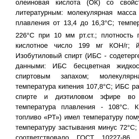
олеиновая кислота (ОК) со свойс
литературным: молекулярная масса 
плавления от 13,4 до 16,3°С; темпе
226°С при 10 мм рт.ст.; плотность 
кислотное число 199 мг КОН/г; й
Изобутиловый спирт (ИБС - содетерг
данными: ИБС бесцветная жидкос
спиртовым запахом; молекуляр
температура кипения 107,8°С; ИБС р
спирте и диэтиловом эфире во 
температура плавления - 108°С. К
топливо «РТ») имел температуру пом
температуру застывания минус 72°С;
соответствовало ГОСТ 10227-86.