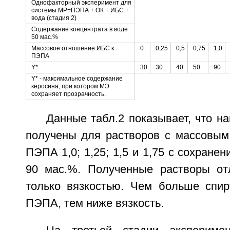
Однофакторный эксперимент для
системы МР=ПЭПА + ОК + ИБС +
вода (стадия 2)
Содержание концентрата в воде
50 мас.%
Массовое отношение ИБС к
0
0,25
0,5
0,75
1,0
ПЭПА
Y*
30
30
40
50
90
Y* - максимальное содержание
керосина, при котором МЭ
сохраняет прозрачность.
Данные табл.2 показывает, что н
получены для растворов с массовы
ПЭПА 1,0; 1,25; 1,5 и 1,75 с сохране
90 мас.%. Полученные растворы от
только вязкостью. Чем больше спи
ПЭПА, тем ниже вязкость.