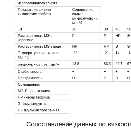
изопропилового спирта
Показатели физико-
Содержание
химических свойств
воды в
микроэмульсии,
мас.%
10
20
30
40
5
Растворимость МЭ в
Р
Р
HP
Э
керосине
Растворимость МЭ в воде
HP
HP
Э
Э
Температура застывания
-23
-21
14
-1
МЭ, °С
13,8
83,3
40,7
67
2
Вязкость при 50°С, мм
/с
Стабильность
+
+
+
+
Прозрачность
П
П
П
П
Сокращения.
МЭ: Р - растворима,
HP - нерастворима,
Э - эмульгируется;
П - эмульсия прозрачная
Сопоставление данных по вязкост