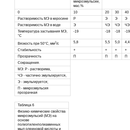
микроэмульсии,
мас.%
0
10
20
30
40
Растворимость МЭ в керосине
Р
Э
Э
Э
Растворимость МЭ в воде
Э
ЧЭ
ЧЭ
ЧЭ
Температура застывания МЭ,
-19
-18
-18
-19
°С
5,8
5,5
5,0
4,4
2
Вязкость при 50°С, мм
/с
Стабильность
+
+
+
+
Прозрачность
П
П
П
П
Сокращения.
МЭ: Р - растворима,
ЧЭ - частично эмульгируется,
Э - эмульгируется;
П - микроэмульсия
прозрачная
Таблица 6
Физико-химические свойства
микроэмульсий (МЭ) на
основе
полиэтиленполиаминных
мыл олеиновой кислоты и