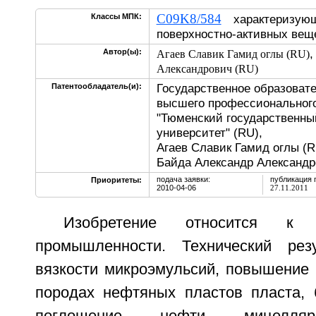
C09K8/584
Классы МПК:
характеризующ
поверхностно-активных вещ
Автор(ы):
Агаев Славик Гамид оглы (RU)
Александрович (RU)
Государственное образоват
Патентообладатель(и):
высшего профессионального
"Тюменский государственны
университет" (RU),
Агаев Славик Гамид оглы (R
Байда Александр Александр
подача заявки:
публикация 
Приоритеты:
2010-04-06
27.11.2011
Изобретение относится к 
промышленности. Технический рез
вязкости микроэмульсий, повышение 
породах нефтяных пластов пласта,