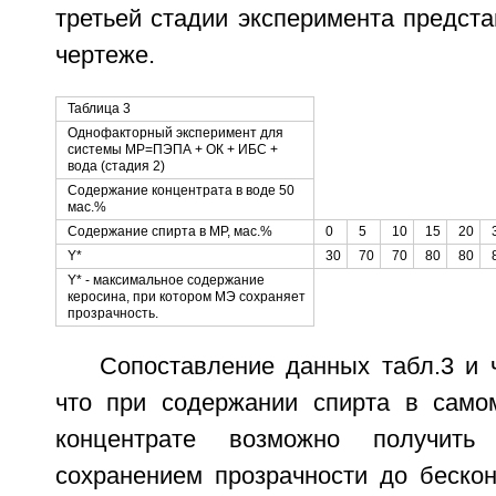
третьей стадии эксперимента предста
чертеже.
Таблица 3
Однофакторный эксперимент для
системы МР=ПЭПА + ОК + ИБС +
вода (стадия 2)
Содержание концентрата в воде 50
мас.%
Содержание спирта в МР, мас.%
0
5
10
15
20
Y*
30
70
70
80
80
Y* - максимальное содержание
керосина, при котором МЭ сохраняет
прозрачность.
Сопоставление данных табл.3 и 
что при содержании спирта в само
концентрате возможно получить
сохранением прозрачности до бескон