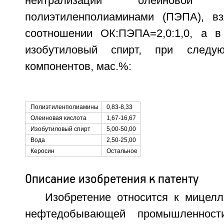
нейтрализации олеиновой
полиэтиленполиаминами (ПЭПА), в
соотношении ОК:ПЭПА=2,0:1,0, а в
изобутиловый спирт, при следу
компонентов, мас.%:
Полиэтиленполиамины
0,83-8,33
Олеиновая кислота
1,67-16,67
Изобутиловый спирт
5,00-50,00
Вода
2,50-25,00
Керосин
Остальное
Описание изобретения к патенту
Изобретение относится к мицел
нефтедобывающей промышленност