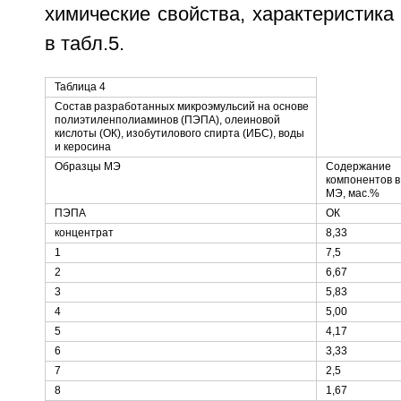
химические свойства, характеристика
в табл.5.
Таблица 4
Состав разработанных микроэмульсий на основе
полиэтиленполиаминов (ПЭПА), олеиновой
кислоты (ОК), изобутилового спирта (ИБС), воды
и керосина
Образцы МЭ
Содержание
компонентов в
МЭ, мас.%
ПЭПА
ОК
концентрат
8,33
1
7,5
2
6,67
3
5,83
4
5,00
5
4,17
6
3,33
7
2,5
8
1,67