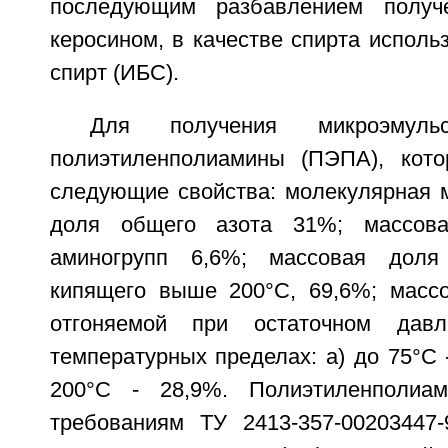
последующим разбавлением получе
керосином, в качестве спирта исполь
спирт (ИБС).
Для получения микроэмульс
полиэтиленполиамины (ПЭПА), кот
следующие свойства: молекулярная м
доля общего азота 31%; массова
аминогрупп 6,6%; массовая доля 
кипящего выше 200°С, 69,6%; масс
отгоняемой при остаточном дав
температурных пределах: а) до 75°С -
200°С - 28,9%. Полиэтиленполиам
требованиям ТУ 2413-357-00203447-