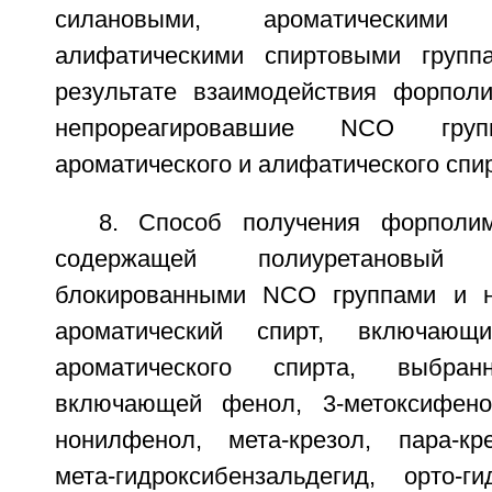
силановыми, ароматическим
алифатическими спиртовыми групп
результате взаимодействия форпол
непрореагировавшие NCO гр
ароматического и алифатического спи
8. Способ получения форполим
содержащей полиуретановы
блокированными NCO группами и н
ароматический спирт, включающи
ароматического спирта, выбра
включающей фенол, 3-метоксифенол
нонилфенол, мета-крезол, пара-кр
мета-гидроксибензальдегид, орто-ги