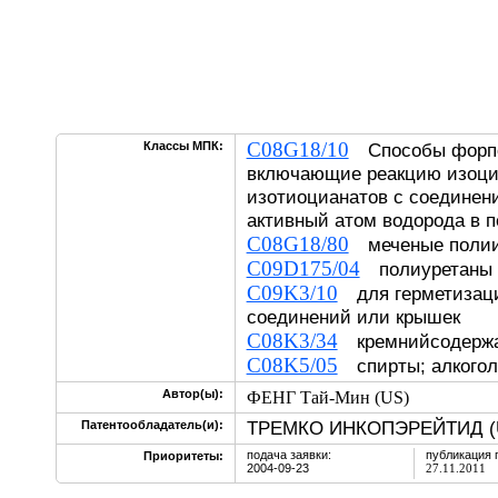
C08G18/10
Классы МПК:
Способы форпо
включающие реакцию изоци
изотиоцианатов с соедине
активный атом водорода в п
C08G18/80
меченые полии
C09D175/04
полиуретаны
C09K3/10
для герметизаци
соединений или крышек
C08K3/34
кремнийсодержа
C08K5/05
спирты; алкогол
Автор(ы):
ФЕНГ Тай-Мин (US)
ТРЕМКО ИНКОПЭРЕЙТИД (
Патентообладатель(и):
подача заявки:
публикация 
Приоритеты:
2004-09-23
27.11.2011