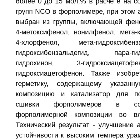
более 0 до 15 мол.% в расчете на с
групп NCO в форполимере, при этом 
выбран из группы, включающей фено
4-метоксифенол, нонилфенол, мета-к
4-хлорфенол, мета-гидроксибен
гидроксибензальдегид, пара-гидр
гидрохинон, 3-гидроксиац
гидроксиацетофенон. Также изобре
герметику, содержащему указанн
композицию и катализатор для п
сшивки форполимеров в сос
форполимерной композиции во вл
Технический результат - улучшение 
устойчивости к высоким температура