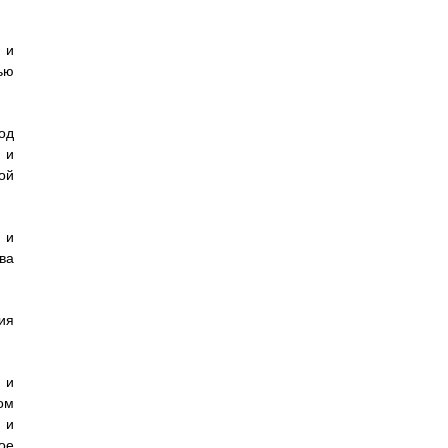
 и
ью
од
 и
ой
 и
ва
ия
 и
ом
 и
ое