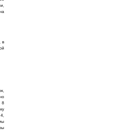
и,
на
 в
ой
к,
но
 8
ку
4,
мы
ры