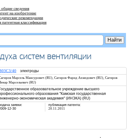
 общие сведения
атент на изобретение
тодические рекомендации
 патентная классификация
здуха систем вентиляции
B03C3/40
электроды
,
,
Сагиров Марсель Мансурович (RU)
Сагиров Фарид Ахмедович (RU)
Сагиров
Ленар Марсельевич (RU)
Государственное образовательное учреждение высшего
профессионального образования "Камская государственная
инженерно-экономическая академия" (ИНЭКА) (RU)
подача заявки:
публикация патента:
2009-12-30
20.11.2011