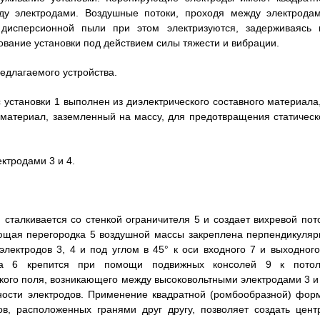
ду электродами. Воздушные потоки, проходя между электродам
дисперсионной пыли при этом электризуются, задерживаясь 
ование установки под действием силы тяжести и вибрации.
едлагаемого устройства.
 установки 1 выполнен из диэлектрического составного материала,
 материал, заземленный на массу, для предотвращения статическ
ктродами 3 и 4.
 сталкивается со стенкой ограничителя 5 и создает вихревой пото
ющая перегородка 5 воздушной массы закреплена перпендикуляр
лектродов 3, 4 и под углом в 45° к оси входного 7 и выходного
дка 6 крепится при помощи подвижных консолей 9 к потол
кого поля, возникающего между высоковольтными электродами 3 и 
ности электродов. Применение квадратной (ромбообразной) фор
ов, расположенных гранями друг другу, позволяет создать цент