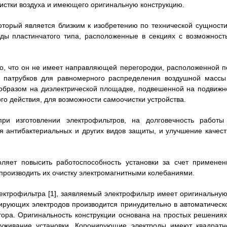
чистки воздуха и имеющего оригинальную конструкцию.
который является близким к изобретению по технической сущности
оды пластинчатого типа, расположенные в секциях с возможност
то, что он не имеет направляющей перегородки, расположенной п
х патрубков для равномерного распределения воздушной массы
образом на диэлектрической площадке, подвешенной на подвижн
о действия, для возможности самоочистки устройства.
ри изготовлении электрофильтров, на долговечность работы
я антибактериальных и других видов защиты, и улучшение качест
оляет повысить работоспособность установки за счет применен
роизводить их очистку электромагнитными колебаниями.
электрофильтра [1], заявляемый электрофильтр имеет оригинальную
нирующих электродов производится принудительно в автоматическ
ора. Оригинальность конструкции основана на простых решениях
луживание установки. Коронирующие электроды имеют квадратн