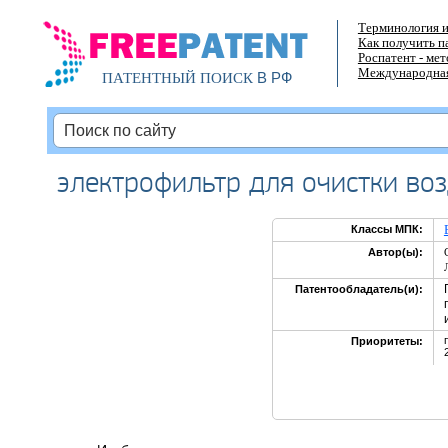
Терминология и
Как получить п
Роспатент - ме
Международная
В РФ
ПАТЕНТНЫЙ ПОИСК
электрофильтр для очистки во
Классы МПК:
Автор(ы):
Патентообладатель(и):
Приоритеты: