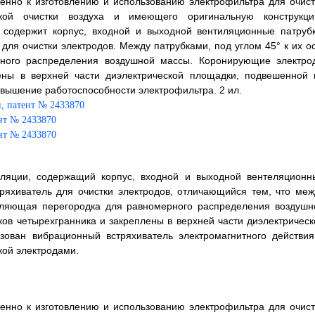
менно к изготовлению и использованию электрофильтра для очист
ской очистки воздуха и имеющего оригинальную конструкци
 содержит корпус, входной и выходной вентиляционные патрубк
ля очистки электродов. Между патрубками, под углом 45° к их ос
ного распределения воздушной массы. Коронирующие электро
ены в верхней части диэлектрической площадки, подвешенной 
овышение работоспособности электрофильтра. 2 ил.
иляции, содержащий корпус, входной и выходной вентеляционн
ряхиватель для очистки электродов, отличающийся тем, что меж
авляющая перегородка для равномерного распределения воздушн
ов четырехгранника и закреплены в верхней части диэлектрическ
зован вибрационный встряхиватель электромагнитного действия
кой электродами.
менно к изготовлению и использованию электрофильтра для очист