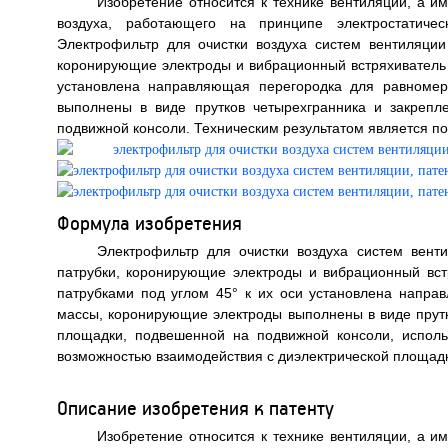
Изобретение относится к технике вентиляции, а и
воздуха, работающего на принципе электростатиче
Электрофильтр для очистки воздуха систем вентиляции
коронирующие электроды и вибрационный встряхиватель д
установлена направляющая перегородка для равномер
выполнены в виде прутков четырехгранника и закрепл
подвижной консоли. Техническим результатом является п
Формула изобретения
Электрофильтр для очистки воздуха систем вент
патрубки, коронирующие электроды и вибрационный вст
патрубками под углом 45° к их оси установлена напр
массы, коронирующие электроды выполнены в виде прутк
площадки, подвешенной на подвижной консоли, исполь
возможностью взаимодействия с диэлектрической площад
Описание изобретения к патенту
Изобретение относится к технике вентиляции, а и