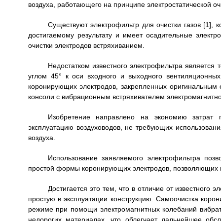
воздуха, работающего на принципе электростатической о
Существуют электрофильтр для очистки газов [1], 
достигаемому результату и имеет осадительные электр
очистки электродов встряхиванием.
Недостатком известного электрофильтра является 
углом 45° к оси входного и выходного вентиляционны
коронирующих электродов, закрепленных оригинальным 
консоли с вибрационным встряхивателем электромагнитног
Изобретение направлено на экономию затрат п
эксплуатацию воздуховодов, не требующих использовани
воздуха.
Использование заявляемого электрофильтра позв
простой формы коронирующих электродов, позволяющих п
Достигается это тем, что в отличие от известного 
простую в эксплуатации конструкцию. Самоочистка коро
режиме при помощи электромагнитных колебаний вибрат
недорогих материалах, что облегчает дальнейшее обс