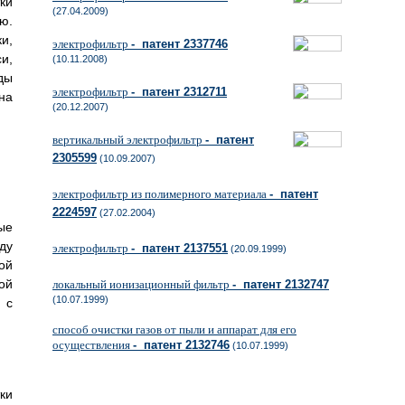
ки
(27.04.2009)
ю.
и,
электрофильтр
- патент 2337746
и,
(10.11.2008)
ды
электрофильтр
- патент 2312711
на
(20.12.2007)
вертикальный электрофильтр
- патент
2305599
(10.09.2007)
электрофильтр из полимерного материала
- патент
2224597
(27.02.2004)
ые
ду
электрофильтр
- патент 2137551
(20.09.1999)
ой
ой
локальный ионизационный фильтр
- патент 2132747
(10.07.1999)
 с
способ очистки газов от пыли и аппарат для его
осуществления
- патент 2132746
(10.07.1999)
ки