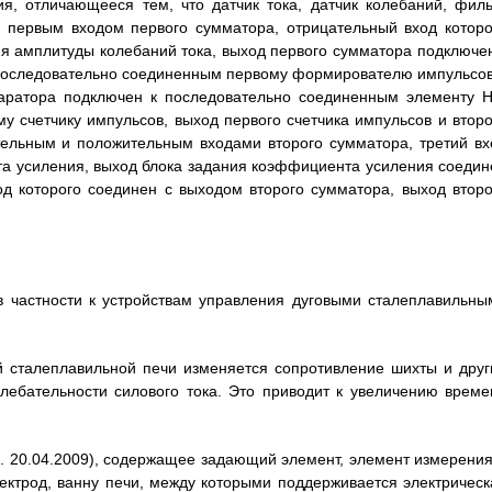
, отличающееся тем, что датчик тока, датчик колебаний, филь
 первым входом первого сумматора, отрицательный вход которо
я амплитуды колебаний тока, выход первого сумматора подключен
к последовательно соединенным первому формирователю импульсов
паратора подключен к последовательно соединенным элементу Н
 счетчику импульсов, выход первого счетчика импульсов и второ
тельным и положительным входами второго сумматора, третий вх
та усиления, выход блока задания коэффициента усиления соедин
од которого соединен с выходом второго сумматора, выход второ
 в частности к устройствам управления дуговыми сталеплавильны
ой сталеплавильной печи изменяется сопротивление шихты и друг
лебательности силового тока. Это приводит к увеличению време
л. 20.04.2009), содержащее задающий элемент, элемент измерения
ектрод, ванну печи, между которыми поддерживается электрическ