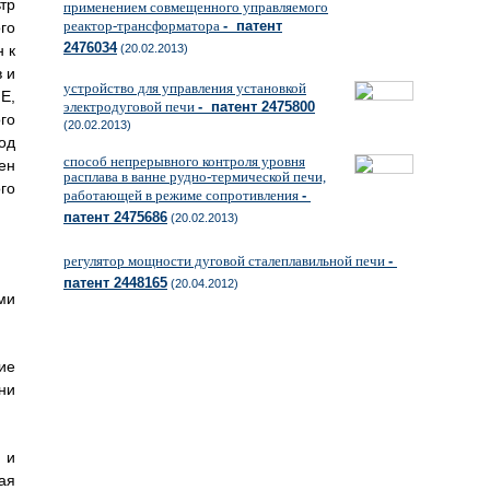
тр
применением совмещенного управляемого
реактор-трансформатора
- патент
го
2476034
 к
(20.02.2013)
 и
устройство для управления установкой
Е,
электродуговой печи
- патент 2475800
го
(20.02.2013)
од
способ непрерывного контроля уровня
ен
расплава в ванне рудно-термической печи,
го
работающей в режиме сопротивления
-
патент 2475686
(20.02.2013)
регулятор мощности дуговой сталеплавильной печи
-
патент 2448165
(20.04.2012)
ми
ие
ни
 и
ая