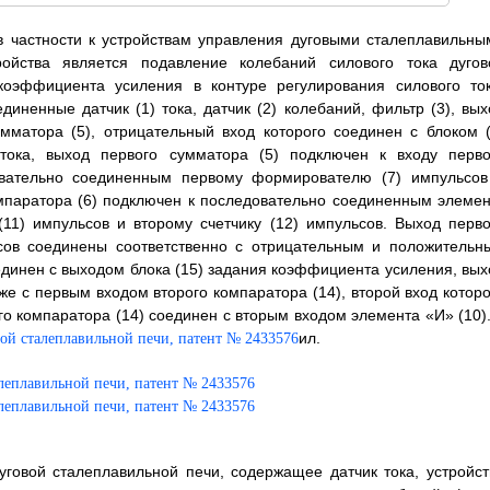
 в частности к устройствам управления дуговыми сталеплавильны
ройства является подавление колебаний силового тока дугов
коэффициента усиления в контуре регулирования силового ток
иненные датчик (1) тока, датчик (2) колебаний, фильтр (3), вых
мматора (5), отрицательный вход которого соединен с блоком (
тока, выход первого сумматора (5) подключен к входу перво
довательно соединенным первому формирователю (7) импульсов
омпаратора (6) подключен к последовательно соединенным элемен
11) импульсов и второму счетчику (12) импульсов. Выход перво
льсов соединены соответственно с отрицательным и положительн
оединен с выходом блока (15) задания коэффициента усиления, вых
е с первым входом второго компаратора (14), второй вход которо
го компаратора (14) соединен с вторым входом элемента «И» (10).
ил.
уговой сталеплавильной печи, содержащее датчик тока, устройст