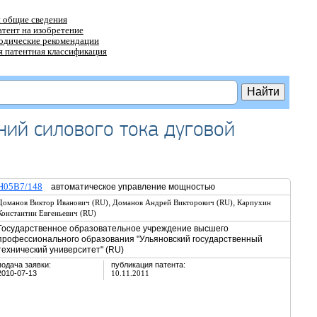
 общие сведения
атент на изобретение
тодические рекомендации
 патентная классификация
ний силового тока дуговой
H05B7/148
автоматическое управление мощностью
,
,
Доманов Виктор Иванович (RU)
Доманов Андрей Викторович (RU)
Карпухин
Константин Евгеньевич (RU)
Государственное образовательное учреждение высшего
профессионального образования "Ульяновский государственный
технический университет" (RU)
подача заявки:
публикация патента:
2010-07-13
10.11.2011