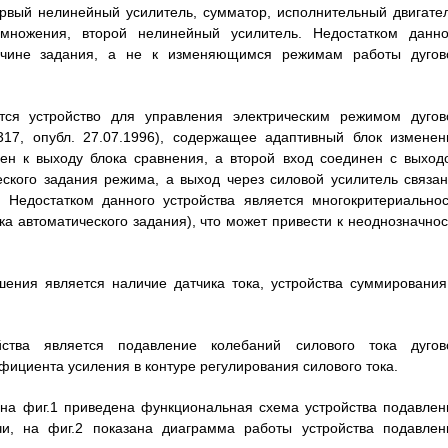
ервый нелинейный усилитель, сумматор, исполнительный двигател
умножения, второй нелинейный усилитель. Недостатком данно
ичине задания, а не к изменяющимся режимам работы дугов
ся устройство для управления электрическим режимом дугов
17, опубл. 27.07.1996), содержащее адаптивный блок изменен
ен к выходу блока сравнения, а второй вход соединен с выход
ского задания режима, а выход через силовой усилитель связан
Недостатком данного устройства является многокритериальнос
ока автоматического задания), что может привести к неоднозначнос
ения является наличие датчика тока, устройства суммирования
йства является подавление колебаний силового тока дугов
фициента усиления в контуре регулирования силового тока.
 на фиг.1 приведена функциональная схема устройства подавлен
чи, на фиг.2 показана диаграмма работы устройства подавлен