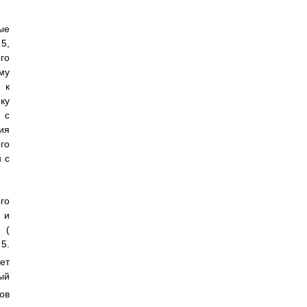
ые
5,
го
му
 к
ку
 с
ия
го
 с
го
 и
 (
5.
т
ый
ов