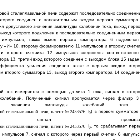
уговой сталеплавильной печи содержит последовательно соединенн
которого соединен с положительным входом первого сумматора 
ия допустимого значения амплитуды колебаний тока, выход перво
 выход которого подключен к последовательно соединенным перво
импульсов, также выход первого компаратора 6 подключен
у «И» 10, второму формирователю 11 импульсов и второму счетчи
и второго счетчика 12 импульсов соединены соответственно
ра 13, третий вход которого соединен с выходом блока 15 задан
эффициента усиления соединен также с первым входом второ
ом второго сумматора 13, выход второго компаратора 14 соединен
й ток измеряется с помощью датчика 1 тока, сигнал с которо
олебаний. Полученный сигнал пропускается через фильтр 3
го значения амплитуды колебаний тока
I
) в первом сумматоре 
0
игнал превышае
I
, то срабатывает перв
0
импульсов 7, сигнал с которого через первый счетчик 8 импульс