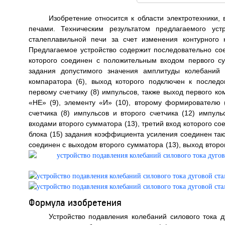
Изобретение относится к области электротехники,
печами. Техническим результатом предлагаемого уст
сталеплавильной печи за счет изменения контурного 
Предлагаемое устройство содержит последовательно соед
которого соединен с положительным входом первого су
задания допустимого значения амплитуды колебаний 
компаратора (6), выход которого подключен к после
первому счетчику (8) импульсов, также выход первого к
«НЕ» (9), элементу «И» (10), второму формирователю (
счетчика (8) импульсов и второго счетчика (12) импу
входами второго сумматора (13), третий вход которого с
блока (15) задания коэффициента усиления соединен такж
соединен с выходом второго сумматора (13), выход второ
Формула изобретения
Устройство подавления колебаний силового тока д