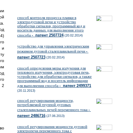
ми
ой
способ контроля процесса плавки в
электродуговой печи и устройство
а.
обработки сигналов, программный код и
од
носитель данных для выполнения этого
способа
- патент 2507724
4)
(20.02.2014)
го
устройство для управления электрическим
 и
режимом дуговой сталеплавильной печи
-
ту
патент 2507723
(20.02.2014)
го
ым
способ определения меры излучения для
теплового излучения, электродуговая печь,
од
устройство для обработки сигналов, а также
го
программный код и носитель информации
 2
для выполнения способа
- патент 2499371
(20.11.2013)
способ регулирования мощности,
потребляемой группой дуговых
сталеплавильных печей переменного тока
-
патент 2486716
(27.06.2013)
способ регулирования мощности дуговой
во
электропечи переменного тока с