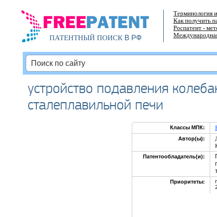
Терминология и
Как получить п
Роспатент - ме
Международная
В РФ
ПАТЕНТНЫЙ ПОИСК
устройство подавления колеба
сталеплавильной печи
Классы МПК:
Автор(ы):
Патентообладатель(и):
Приоритеты: