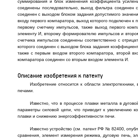
суммирования и блок изменения коэффициента усиления
соединены последовательно, выход фильтра соединен с
соединен с выходом блоком задания допустимого значени
входу первого компаратора, выход которого подключен 
первому счетчику импульсов, также выход первого ком
элементу И, второму формирователю импульсов и второму
счетчика импульсов соединены соответственно с отрица
которого соединен с выходом блока задания коэффициен
также с первым входом второго компаратора, второй вх
компаратора соединен со вторым входом элемента И.
Описание изобретения к патенту
Изобретение относится к области электротехники,
печами.
Известно, что в процессе плавки металла в дугов
параметры силовой цепи, что приводит к увеличению ко
плавки и снижению энергоэффективности печи.
Известно устройство (см. патент РФ № 82400, опуб
сравнения, элемент измерения режима, дуговую печь, эл