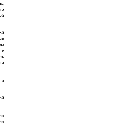
ь,
го
ой
ой
ия
ом
 с
ть
ти
 и
ой
ия
ия