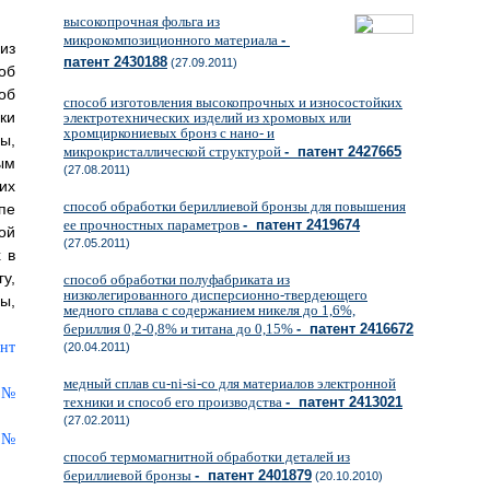
высокопрочная фольга из
микрокомпозиционного материала
-
 из
патент 2430188
(27.09.2011)
об
об
способ изготовления высокопрочных и износостойких
ки
электротехнических изделий из хромовых или
хромциркониевых бронз с нано- и
ы,
микрокристаллической структурой
- патент 2427665
ым
(27.08.2011)
их
способ обработки бериллиевой бронзы для повышения
пе
ее прочностных параметров
- патент 2419674
ой
(27.05.2011)
 в
у,
способ обработки полуфабриката из
низколегированного дисперсионно-твердеющего
ы,
медного сплава с содержанием никеля до 1,6%,
бериллия 0,2-0,8% и титана до 0,15%
- патент 2416672
(20.04.2011)
медный сплав cu-ni-si-co для материалов электронной
техники и способ его производства
- патент 2413021
(27.02.2011)
способ термомагнитной обработки деталей из
бериллиевой бронзы
- патент 2401879
(20.10.2010)