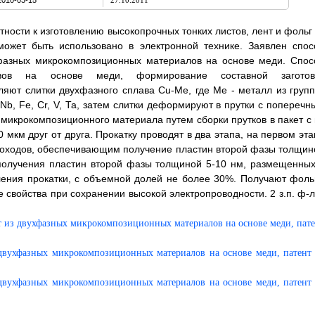
2010-03-15
27.10.2011
тности к изготовлению высокопрочных тонких листов, лент и фольг
ожет быть использовано в электронной технике. Заявлен спос
хфазных микрокомпозиционных материалов на основе меди. Спос
вов на основе меди, формирование составной заготов
яют слитки двухфазного сплава Cu-Me, где Me - металл из групп
, Fe, Cr, V, Та, затем слитки деформируют в прутки с поперечн
микрокомпозиционного материала путем сборки прутков в пакет с 
км друг от друга. Прокатку проводят в два этапа, на первом эта
проходов, обеспечивающим получение пластин второй фазы толщин
 получения пластин второй фазы толщиной 5-10 нм, размещенных
ения прокатки, с объемной долей не более 30%. Получают фольг
 свойства при сохранении высокой электропроводности. 2 з.п. ф-л