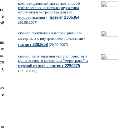
композиционный материал, способ
изготовления из него корпуса типа
г,
оболочки и устройства для его
 и
осуществления
- патент 2306364
ой
(20.09.2007)
способ получения композиционного
материала с внутренними полостями
-
ию
патент 2293658
(20.02.2007)
не
х.
способ изготовления упругопористого
проволочного материала "меретранс" и
се
изделий из него
- патент 2290275
а,
(27.12.2006)
ых
 и
на