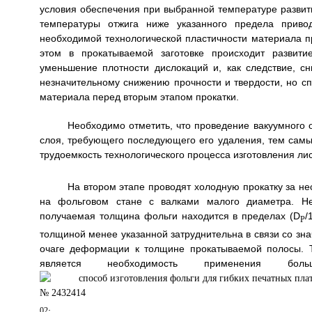
условия обеспечения при выбранной температуре развити
температуры отжига ниже указанного предела приво
необходимой технологической пластичности материала 
этом в прокатываемой заготовке происходит развити
уменьшение плотности дислокаций и, как следствие, с
незначительному снижению прочности и твердости, но с
материала перед вторым этапом прокатки.
Необходимо отметить, что проведение вакуумного 
слоя, требующего последующего его удаления, тем сам
трудоемкость технологического процесса изготовления ли
На втором этапе проводят холодную прокатку за н
на фольговом стане с валками малого диаметра. Нео
получаемая толщина фольги находится в пределах (D
/
P
толщиной менее указанной затруднительна в связи со зн
очаге деформации к толщине прокатываемой полосы. Т
является необходимость применения боль
.
02