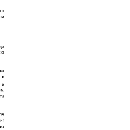
 к
ри
де
00
ко
 в
 а
а.
ти
ля
иг
из