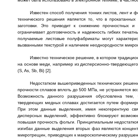
может быть использовано в электронной технике, в частно
Известен способ получения тонких листов, лент и ф
технического решения является то, что в прокатанных
заготовки. Это приводит к снижению прочностных и и
ограничивает долговечность и надежность гибких печатны
получаемые листовые полуфабрикаты могут характериз
вызванными текстурой и наличием неоднородности микрос
Известно техническое решение, в котором традици
на основе меди, например из дисперсионно-твердеющего 
(S, As, Sb, Bi) [2].
Недостатком вышеприведенных технических решений
прочности сплавов вплоть до 500 МПа, не устраняется в
Возможность данного разрушения обусловлена тем, 
твердеющих медных сплавах достигается путем формир
При этом данные выделения, имея некогерентную св
дисперсных выделений, эффективно блокируют возможн
повышая прочность фольги. Принципиальным недостатком
изгибах данные выделения вторых фаз являются концент
микротрещин, приводящих к макроскопическому разруше