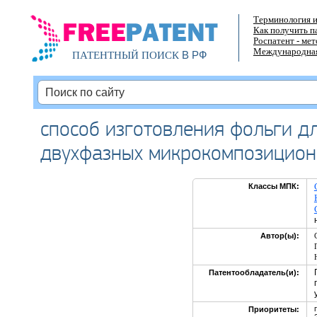
Терминология и
Как получить п
Роспатент - ме
Международная
В РФ
ПАТЕНТНЫЙ ПОИСК
способ изготовления фольги дл
двухфазных микрокомпозицион
Классы МПК:
Автор(ы):
Патентообладатель(и):
Приоритеты: