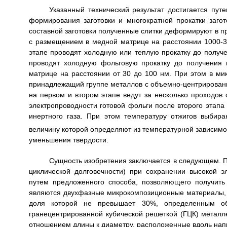
Указанный технический результат достигается пу
формирования заготовки и многократной прокатки заго
составной заготовки полученные слитки деформируют в пр
с размещением в медной матрице на расстоянии 1000-300
этапе проводят холодную или теплую прокатку до получ
проводят холодную фольговую прокатку до получения
матрице на расстоянии от 30 до 100 нм. При этом в м
принадлежащий группе металлов с объемно-центрированной
на первом и втором этапе ведут за несколько проходов
электропроводности готовой фольги после второго этапа
инертного газа. При этом температуру отжигов выбир
величину которой определяют из температурной зависимос
уменьшения твердости.
Сущность изобретения заключается в следующем. П
циклической долговечности) при сохранении высокой э
путем предложенного способа, позволяющего получить
являются двухфазные микрокомпозиционные материалы, в
доля которой не превышает 30%, определенным об
гранецентрированной кубической решеткой (ГЦК) металл
отношением длины к диаметру, расположенные вдоль нап