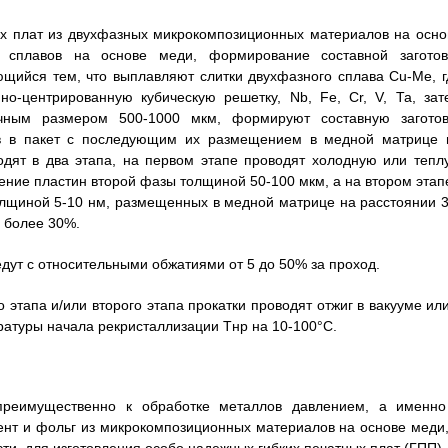
ых плат из двухфазных микрокомпозиционных материалов на осно
 сплавов на основе меди, формирование составной заготов
ющийся тем, что выплавляют слитки двухфазного сплава Cu-Me, г
-центрированную кубическую решетку, Nb, Fe, Cr, V, Та, зат
чным размером 500-1000 мкм, формируют составную заготов
ов в пакет с последующим их размещением в медной матрице 
водят в два этапа, на первом этапе проводят холодную или тепл
ние пластин второй фазы толщиной 50-100 мкм, а на втором этапе
олщиной 5-10 нм, размещенных в медной матрице на расстоянии 3
е более 30%.
ведут с относительными обжатиями от 5 до 50% за проход.
 этапа и/или второго этапа прокатки проводят отжиг в вакууме ил
ратуры начала рекристаллизации Тнр на 10-100°С.
 преимущественно к обработке металлов давлением, а именно
лент и фольг из микрокомпозиционных материалов на основе меди,