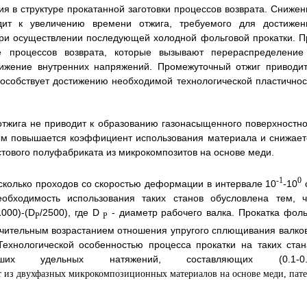
я в структуре прокатанной заготовки процессов возврата. Снижен
дит к увеличению времени отжига, требуемого для достижен
при осуществлении последующей холодной фольговой прокатки. П
е процессов возврата, которые вызывают перераспределение
нижение внутренних напряжений. Промежуточный отжиг приводит
пособствует достижению необходимой технологической пластичнос
отжига не приводит к образованию газонасыщенного поверхностно
ым повышается коэффициент использования материала и снижает
стового полуфабриката из микрокомпозитов на основе меди.
-1
0
есколько проходов со скоростью деформации в интервале 10
-10
бходимость использования таких станов обусловлена тем, ч
1000)-(D
/2500), где D
- диаметр рабочего валка. Прокатка фоль
P
P
ачительным возрастанием отношения упругого сплющивания валков
ехнологической особенностью процесса прокатки на таких стан
ших удельных натяжений, составляющих (0.1-0.