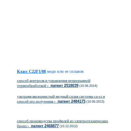
Класс C22F1/08
меди или ее сплавов
способ контроля и управления непрерывной
термообработкой
- патент 2518039
(10.06.2014)
ультрамелкозернистый медный сплав системы cu-cr и
способ его получения
- патент 2484175
(10.06.2013)
способ производства профилей из электротехнических
бронз
- патент 2468877
(10.12.2012)