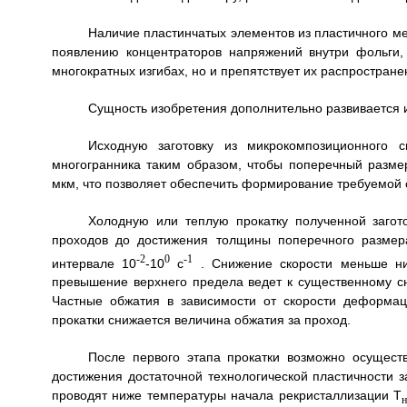
Наличие пластинчатых элементов из пластичного ме
появлению концентраторов напряжений внутри фольги,
многократных изгибах, но и препятствует их распростран
Сущность изобретения дополнительно развивается 
Исходную заготовку из микрокомпозиционного
многогранника таким образом, чтобы поперечный разме
мкм, что позволяет обеспечить формирование требуемой с
Холодную или теплую прокатку полученной загот
проходов до достижения толщины поперечного размер
-2
0
-1
интервале 10
-10
с
. Снижение скорости меньше ниж
превышение верхнего предела ведет к существенному с
Частные обжатия в зависимости от скорости деформац
прокатки снижается величина обжатия за проход.
После первого этапа прокатки возможно осущест
достижения достаточной технологической пластичности 
проводят ниже температуры начала рекристаллизации Т