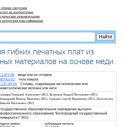
 общие сведения
атент на изобретение
тодические рекомендации
 патентная классификация
я гибких печатных плат из
ных материалов на основе меди
C22F1/08
меди или ее сплавов
H01K1/02
тела накала
C22C49/00
Сплавы, содержащие металлические или
неметаллические волокна или нити
,
,
Салищев Геннадий Алексеевич (RU)
Кузнецов Андрей Витальевич (RU)
,
,
Панцырный Виктор Иванович (RU)
Середин Сергей Вадимович (RU)
Долгополов
Николай Васильевич (RU)
Государственное образовательное учреждение высшего
профессионального образования "Белгородский государственный
университет" (RU)
подача заявки:
публикация патента: