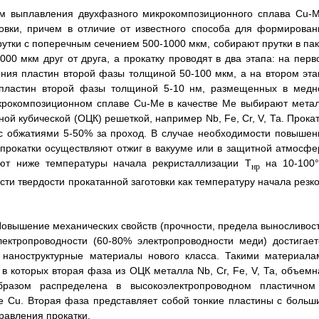
тем выплавления двухфазного микрокомпозиционного сплава Cu-M
товки, причем в отличие от известного способа для формирован
утки с поперечным сечением 500-1000 мкм, собирают прутки в пак
0 мкм друг от друга, а прокатку проводят в два этапа: на перв
ения пластин второй фазы толщиной 50-100 мкм, а на втором эта
 пластин второй фазы толщиной 5-10 нм, размещенных в медн
икрокомпозиционном сплаве Cu-Me в качестве Me выбирают метал
 кубической (ОЦК) решеткой, например Nb, Fe, Cr, V, Та. Прокат
 с обжатиями 5-50% за проход. В случае необходимости повышен
 прокатки осуществляют отжиг в вакууме или в защитной атмосфе
ают ниже температуры начала рекристаллизации Т
на 10-100°
нр
ти твердости прокатанной заготовки как температуру начала резко
овышение механических свойств (прочности, предела выносливост
лектропроводности (60-80% электропроводности меди) достигает
 наноструктурные материалы нового класса. Такими материала
 которых вторая фаза из ОЦК металла Nb, Cr, Fe, V, Та, объемн
разом распределена в высокоэлектропроводном пластичном
е Cu. Вторая фаза представляет собой тонкие пластины с больш
равления прокатки.