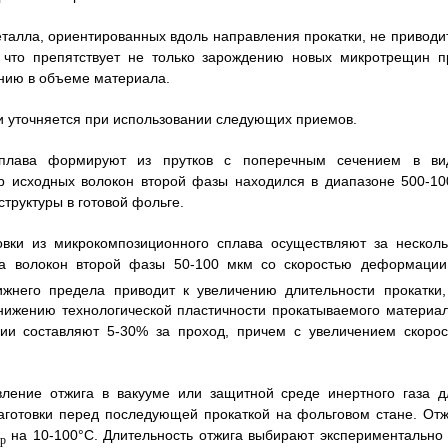
талла, ориентированных вдоль направления прокатки, не приводит
 что препятствует не только зарождению новых микротрещин п
ению в объеме материала.
и уточняется при использовании следующих приемов.
 сплава формируют из прутков с поперечным сечением в ви
р исходных волокон второй фазы находился в диапазоне 500-10
труктуры в готовой фольге.
овки из микрокомпозиционного сплава осуществляют за несколь
а волокон второй фазы 50-100 мкм со скоростью деформации
него предела приводит к увеличению длительности прокатки,
нижению технологической пластичности прокатываемого материал
ии составляют 5-30% за проход, причем с увеличением скорос
вление отжига в вакууме или защитной среде инертного газа д
заготовки перед последующей прокаткой на фольговом стане. Отж
на 10-100°С. Длительность отжига выбирают экспериментально 
нр