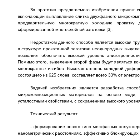
За прототип предлагаемого изобретения принят с
включающий выплавление слитка двухфазного микрокомпоз
предварительную многократную холодную прокатку
сформированной многослойной заготовки [3].
Недостатком данного способа является высокая тр
в структуре прокатанной заготовки неоднородных выдел
позволяет обеспечить высокий уровень анизотропност
Помимо этого, выделения второй фазы будут являться к
многократных изгибов. Высокая степень холодной деформ
состоящего из 625 слоев, составляет всего 30% от элект
Задачей изобретения является разработка спосо
микрокомпозиционных материалов на основе меди, 
усталостными свойствами, с сохранением высокого уровн
Технический результат:
- формирование нового типа межфазных полукогер
нанометрических расстояниях, эффективно блокирующих д