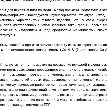
сти, для изготовления особо надежных гибких печатных плат (ГПП).
ольг для печатных плат из меди - метод прокатки. Недостатком это
 полуфабрикатах наследуется крупнозернистая структура исходн
згибных характеристик готового изделия, что, в свою очеред
х плат, изготовленных с использованием такой фольги. Кроме тог
оваться анизотропией и неоднородностью механических свойст
труктуры.
онным способом прокатки получают фольгу из высокопрочных сплав
многокомпонентного сплава системы Cu-Ni-Si [1] или сплава Cu-A
 является то, что, несмотря на повышение исходной механическ
озможность разрушения проводящего слоя при многократных изгиба
что повышение прочности в многокомпонентных дисперсионн
ования выделений вторых фаз, распределенных в медной матриц
язь между кристаллографическими решетками медной матрицы
ость скольжения дислокаций в матричном материале, значитель
 данного механизма упрочнения является то, что при многократн
раторами внутренних напряжений и могут способствовать развит
нию проводящих элементов ГПП.