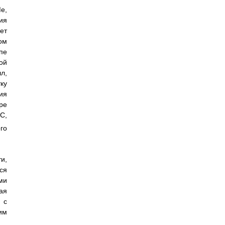
e,
ия
ет
ом
пе
ой
л,
ку
ия
ре
С,
го
и,
ся
ми
ая
 с
им