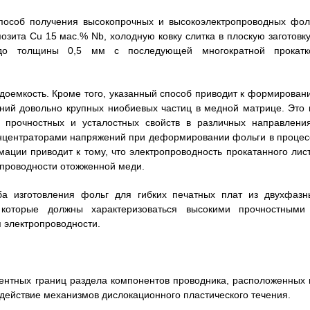
пособ получения высокопрочных и высокоэлектропроводных фоль
ита Cu 15 мас.% Nb, холодную ковку слитка в плоскую заготовку
 до толщины 0,5 мм с последующей многократной прокатк
удоемкость. Кроме того, указанный способ приводит к формирован
ений довольно крупных ниобиевых частиц в медной матрице. Это 
и прочностных и усталостных свойств в различных направления
онцентраторами напряжений при деформировании фольги в процес
ации приводит к тому, что электропроводность прокатанного лист
ропроводности отожженной меди.
ба изготовления фольг для гибких печатных плат из двухфазн
которые должны характеризоваться высокими прочностными
я электропроводности.
ентных границ раздела компонентов проводника, расположенных 
ействие механизмов дислокационного пластического течения.