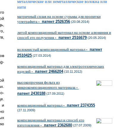
металлические или неметаллические волокна или
нити
го
матричный сплав на основе сурьмы для пропитки
ой
углеграфита
- патент 2526356
(20.08.2014)
ь,
о,
литой композиционный материал на основе алюминия и
в,
способ его получения
- патент 2516679
(20.05.2014)
волокнистый композиционный материал
- патент
ов
2510425
(27.03.2014)
g-
композиционный материал для электротехнических
изделий
- патент 2466204
(10.11.2012)
ой
высокопрочная фольга из
х.
микрокомпозиционного материала
-
о-
патент 2430188
(27.09.2011)
е.
 и
композиционный материал
- патент 2374355
(27.11.2009)
но
ых
композиционный материал и способ его
ию
изготовления
- патент 2362680
(27.07.2009)