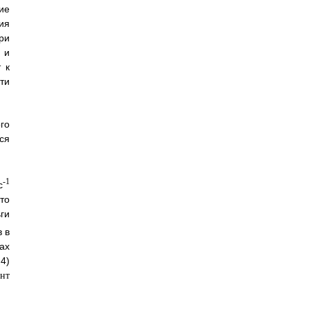
ие
ия
ри
 и
 к
ти
го
ся
-1
с
то
ги
 в
ах
4)