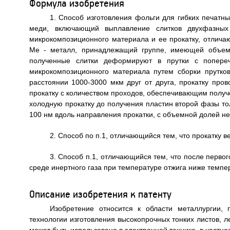
Формула изобретения
1. Способ изготовления фольги для гибких печатн
меди, включающий выплавление слитков двухфазных
микрокомпозиционного материала и ее прокатку, отлича
Me - металл, принадлежащий группе, имеющей объемно
полученные слитки деформируют в прутки с попере
микрокомпозиционного материала путем сборки прутк
расстоянии 1000-3000 мкм друг от друга, прокатку про
прокатку с количеством проходов, обеспечивающим получе
холодную прокатку до получения пластин второй фазы т
100 нм вдоль направления прокатки, с объемной долей н
2. Способ по п.1, отличающийся тем, что прокатку 
3. Способ п.1, отличающийся тем, что после первого
среде инертного газа при температуре отжига ниже темпе
Описание изобретения к патенту
Изобретение относится к области металлургии,
технологии изготовления высокопрочных тонких листов, 