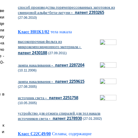
способ производства горячепрессованных заготовок из
ве
свинцовой альфа+бета-латуни
- патент 2393265
ки
(27.06.2010)
де
ем
Класс H01K1/02
тела накала
ку
высокопрочная фольга из
на
микрокомпозиционного материала
-
ую
патент 2430188
(27.09.2011)
 -
0-
лампа накаливания
- патент 2287204
(10.11.2006)
лампа накаливания
- патент 2259615
(27.08.2005)
и в
источник света
- патент 2251758
(10.05.2005)
устройство для отжига спиралей для тел накала
источников света
- патент 2178930
(27.01.2002)
 к
 и
Класс C22C49/00
Сплавы, содержащие