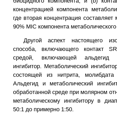
биоцидного компонента; и (b) конт
концентрацией компонента метаболич
где вторая концентрация составляет
90% MIC компонента метаболического 
Другой аспект настоящего изо
способа, включающего контакт S
средой, включающей альдегид 
ингибитор. Метаболический ингибито
состоящей из нитрита, молибдата
Альдегид и метаболический ингиби
обработанной среде при молярном от
метаболическому ингибитору в диа
50:1 до примерно 1:50.