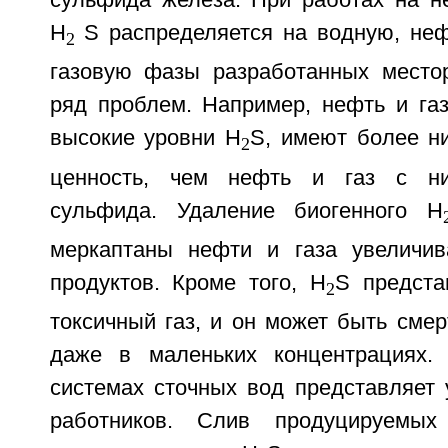
сульфида железа. При работах на 
H
S распределяется на водную, не
2
газовую фазы разработанных место
ряд проблем. Например, нефть и газ
высокие уровни H
S, имеют более н
2
ценность, чем нефть и газ с ни
сульфида. Удаление биогенного H
меркаптаны нефти и газа увеличив
продуктов. Кроме того, H
S предста
2
токсичный газ, и он может быть сме
даже в маленьких концентрациях. 
системах сточных вод представляет 
работников. Слив продуцируемых