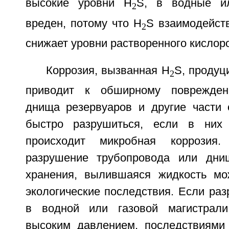
высокие уровни H
S, в водные и
2
вреден, потому что H
S взаимодейст
2
снижает уровни растворенного кислоро
Коррозия, вызванная H
S, продуц
2
приводит к обширному поврежден
днища резервуаров и другие части 
быстро разрушиться, если в них 
происходит микробная коррозия.
разрушение трубопровода или дни
хранения, вылившаяся жидкость мо
экологические последствия. Если ра
в водной или газовой магистрал
высоким давлением, последствиями