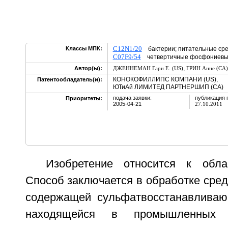
C12N1/20
Классы МПК:
бактерии; питательные сре
C07F9/54
четвертичные фосфониев
,
Автор(ы):
ДЖЕННЕМАН Гари Е. (US)
ГРИН Анне (CA)
КОНОКОФИЛЛИПС КОМПАНИ (US),
Патентообладатель(и):
ЮТиАй ЛИМИТЕД ПАРТНЕРШИП (CA)
подача заявки:
публикация 
Приоритеты:
2005-04-21
27.10.2011
Изобретение относится к обла
Способ заключается в обработке сред
содержащей сульфатвосстанавливаю
находящейся в промышленных 