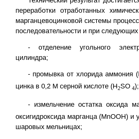
Технический результат достигаетс
переработки отработанных химическ
марганцевоцинковой системы процесс
последовательности и при следующих
- отделение угольного элект
цилиндра;
- промывка от хлорида аммония 
цинка в 0,2 М серной кислоте (H
SO
);
2
4
- измельчение остатка оксида м
оксигидроксида марганца (МnООН) и у
шаровых мельницах;