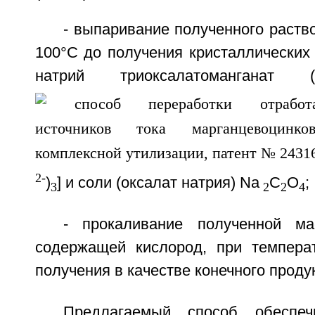
- выпаривание полученного раств
100°С до получения кристаллических
натрий триоксалатоманганат
2-
)
] и соли (оксалат натрия) Na
C
O
;
3
2
2
4
- прокаливание полученной м
содержащей кислород, при темпера
получения в качестве конечного прод
Предлагаемый способ обеспеч