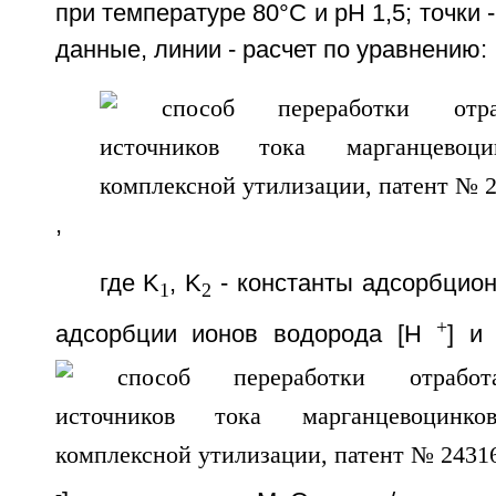
при температуре 80°С и рН 1,5; точки
данные, линии - расчет по уравнению:
,
где K
, K
- константы адсорбцио
1
2
+
адсорбции ионов водорода [Н
] и
-