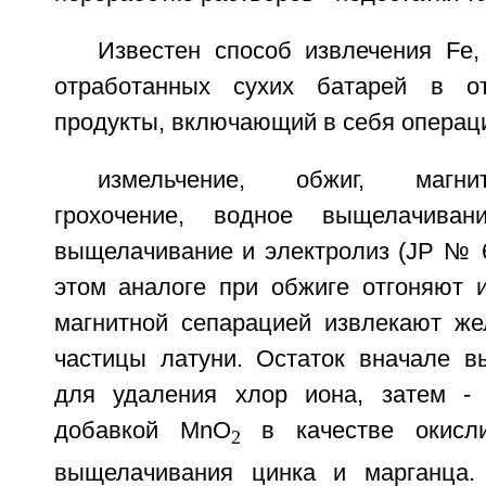
Известен способ извлечения Fe,
отработанных сухих батарей в о
продукты, включающий в себя операц
измельчение, обжиг, магни
грохочение, водное выщелачивани
выщелачивание и электролиз (JP № 61
этом аналоге при обжиге отгоняют и
магнитной сепарацией извлекают жел
частицы латуни. Остаток вначале 
для удаления хлор иона, затем - 
добавкой МnO
в качестве окисли
2
выщелачивания цинка и марганца.