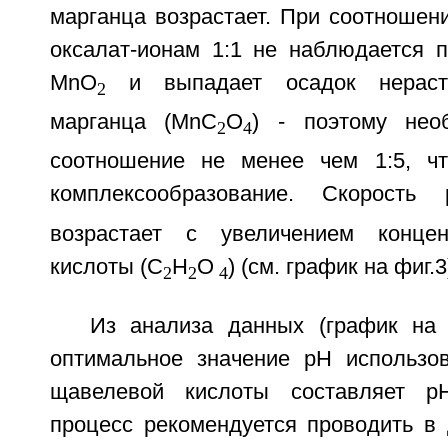
марганца возрастает. При соотношен
оксалат-ионам 1:1 не наблюдается п
МnО
и выпадает осадок нераств
2
марганца (MnC
O
) - поэтому нео
2
4
соотношение не менее чем 1:5, чт
комплексообразование. Скорость
возрастает с увеличением конце
кислоты (С
Н
O
) (см. график на фиг.3
2
2
4
Из анализа данных (график на ф
оптимальное значение рН использо
щавелевой кислоты составляет рН
процесс рекомендуется проводить в 