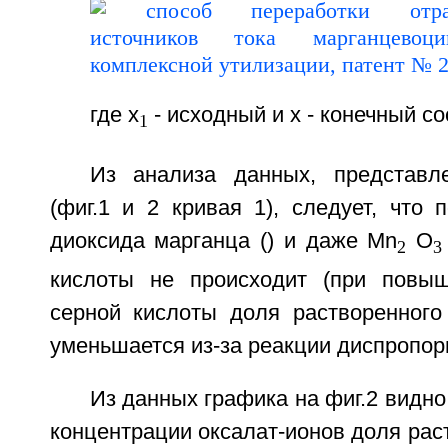
где x
- исходный и х - конечный с
1
Из анализа данных, представл
(фиг.1 и 2 кривая 1), следует, что 
диоксида марганца () и даже Мn
O
2
3
кислоты не происходит (при повыш
серной кислоты доля растворенного
уменьшается из-за реакции диспропор
Из данных графика на фиг.2 видно
концентрации оксалат-ионов доля рас