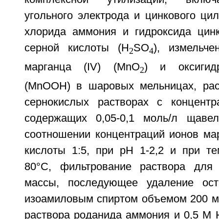
угольного электрода и цинкового ци
хлорида аммония и гидроксида цин
серной кислоты (H
SO
), измельче
2
4
марганца (IV) (МnO
) и оксигид
2
(МnООН) в шаровых мельницах, рас
сернокислых растворах с концентр
содержащих 0,05-0,1 моль/л щавел
соотношении концентраций ионов ма
кислоты 1:5, при рН 1-2,2 и при те
80°С, фильтрование раствора для 
массы, последующее удаление ост
изоамиловым спиртом объемом 200 мл
раствора роданида аммония и 0,5 М 