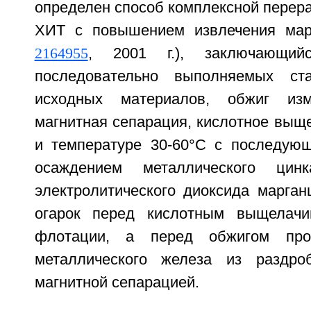
определен способ комплексной перер
ХИТ с повышением извлечения мар
2164955
, 2001 г.), заключающи
последовательно выполняемых ста
исходных материалов, обжиг изм
магнитная сепарация, кислотное выщ
и температуре 30-60°С с последую
осаждением металлического ци
электролитического диоксида марган
огарок перед кислотным выщелачи
флотации, а перед обжигом прои
металлического железа из раздро
магнитной сепарацией.