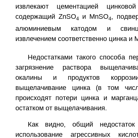
извлекают цементацией цинковой
содержащий ZnSO
и MnSO
, подве
4
4
алюминиевым катодом и свин
извлечением соответственно цинка и
Недостатками такого способа пе
загрязнение раствора выщелачи
окалины и продуктов коррозии
выщелачивание цинка (в том числе
происходят потери цинка и марган
остатком от выщелачивания.
Как видно, общий недостаток
использование агрессивных кисл