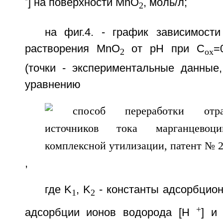
] на поверхности МnО
, моль/л;
2
на фиг.4. - график зависимости
растворения МnO
от рН при С
=
2
ох
(точки - экспериментальные данные,
уравнению
,
где K
, K
- константы адсорбцио
1
2
+
адсорбции ионов водорода [Н
] и