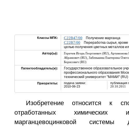
C22B47/00
Классы МПК:
Получение марганца
C22B7/00
Переработка сырья, кроме р
целью получения цветных металлов ил
,
Автор(ы):
Горичев Игорь Георгиевич (RU)
Артамонова 
,
Абрамович (RU)
Забенькина Екатерина Олего
Борисович (RU)
Государственное образовательное уч
Патентообладатель(и):
профессионального образования Моск
технический университет "МАМИ" (RU)
подача заявки:
публикация 
Приоритеты:
2010-06-23
20.10.2011
Изобретение относится к спо
отработанных химических и
марганцевоцинковой системы 