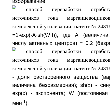
изображение у
=1-ехр(-A·sh(W·t)), где А (величин
числу активных центров) = 0,2 (безр
- доля растворенного вещества (ва
величина безразмерная); sh(x) - син
ехр(х) - экспонента; W (постоянная
-1
мин
);