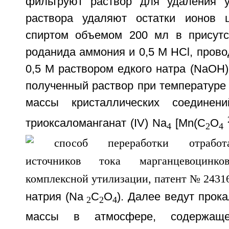
фильтруют раствор для удаления у
раствора удаляют остатки ионов 
спиртом объемом 200 мл в присутс
роданида аммония и 0,5 М НСl, пров
0,5 М раствором едкого натра (NaOH
полученный раствор при температуре
массы кристаллических соединен
триоксаломанганат (IV) Na
[Mn(C
O
4
2
4
натрия (Nа
С
О
). Далее ведут прок
2
2
4
массы в атмосфере, содержаще