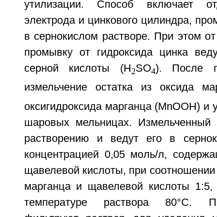
утилизации. Способ включает от
электрода и цинкового цилиндра, про
в сернокислом растворе. При этом о
промывку от гидроксида цинка вед
серной кислоты (H
SO
). После 
2
4
измельчение остатка из оксида ма
оксигидроксида марганца (МnООН) и у
шаровых мельницах. Измельченный 
растворению и ведут его в сернок
концентрацией 0,05 моль/л, содержа
щавелевой кислоты, при соотношении
марганца и щавелевой кислоты 1:5, 
температуре раствора 80°С. П