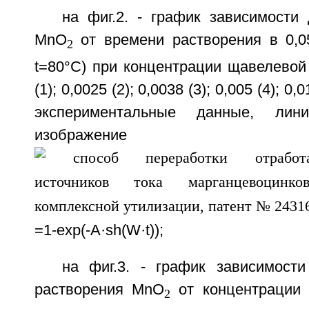
на фиг.2. - график зависимости
МnО
от времени растворения в 0,
2
t=80°C) при концентрации щавелевой 
(1); 0,0025 (2); 0,0038 (3); 0,005 (4); 0,0
экспериментальные данные, лин
изображение у
=1-exp(-A·sh(W·t));
на фиг.3. - график зависимости
растворения МnO
от концентрации 
2