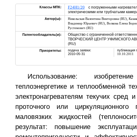
F24H1/20
Классы МПК:
с погруженными нагревател
электрическими или трубчатыми кам
,
Автор(ы):
Никольская Валентина Викторовна (RU)
Каза
,
Владимир Юрьевич (RU)
Волкова Елена Бори
Рустемович (RU)
Общество с ограниченной ответстве
Патентообладатель(и):
ТВОРЧЕСКИЙ ЦЕНТР УФИМСКОГО А
(RU)
подача заявки:
публикация 
Приоритеты:
2010-05-31
10.10.2011
Использование: изобрете
теплоэнергетике и теплообменной тех
электронагревателям текучих сред и
проточного или циркуляционного
маловязких жидкостей (теплоносит
результат: повышение эксплуатаци