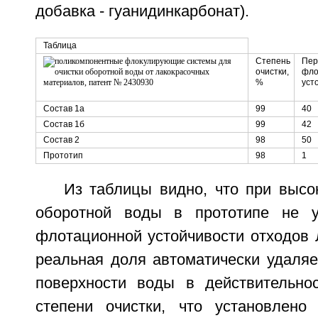
добавка - гуанидинкарбонат).
Таблица
Степень
Пер
очистки,
фло
%
уст
Состав 1а
99
40
Состав 1б
99
42
Состав 2
98
50
Прототип
98
1
Из таблицы видно, что при высо
оборотной воды в прототипе не у
флотационной устойчивости отходов 
реальная доля автоматически удаля
поверхности воды в действительно
степени очистки, что установлено