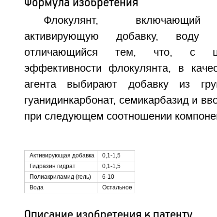
Формула изобретения
Флокулянт, включающий 
активирующую добавку, воду и
отличающийся тем, что, с ц
эффективности флокулянта, в каче
агента выбирают добавку из гру
гуанидинкарбонат, семикарбазид и вво
при следующем соотношении компонен
Активирующая добавка
0,1-1,5
Гидразин гидрат
0,1-1,5
Полиакриламид (гель)
6-10
Вода
Остальное
Описание изобретения к патенту