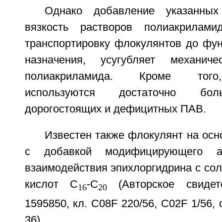
Однако добавление указанных
вязкость растворов полиакрилами
транспортировку флокулянтов до фун
назначения, усугубляет механиче
полиакриламида. Кроме того
используются достаточно бол
дорогостоящих и дефицитных ПАВ.
Известен также флокулянт на ос
с добавкой модифицирующего а
взаимодействия эпихлоргидрина с со
кислот C
-C
(Авторское свиде
16
20
1595850, кл. C08F 220/56, C02F 1/56,
36).