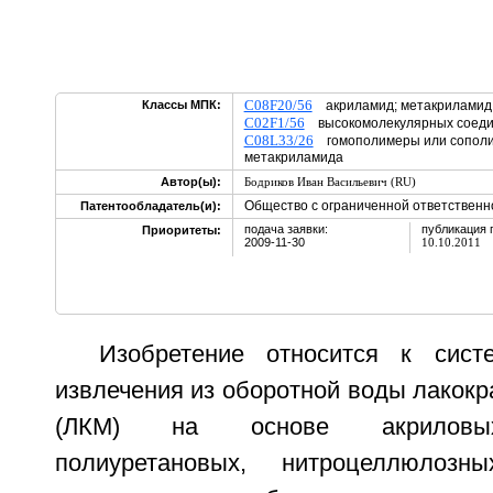
C08F20/56
Классы МПК:
акриламид; метакриламид
C02F1/56
высокомолекулярных соеди
C08L33/26
гомополимеры или сополи
метакриламида
Автор(ы):
Бодриков Иван Васильевич (RU)
Общество с ограниченной ответственн
Патентообладатель(и):
подача заявки:
публикация 
Приоритеты:
2009-11-30
10.10.2011
Изобретение относится к сист
извлечения из оборотной воды лакок
(ЛКМ) на основе акриловых
полиуретановых, нитроцеллюлозн