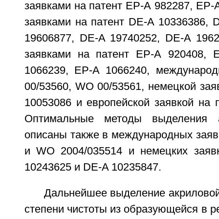
заявками на патент ЕР-А 982287, ЕР-
заявками на патент DE-A 10336386, 
19606877, DE-A 19740252, DE-A 1962
заявками на патент ЕР-А 920408, 
1066239, ЕР-А 1066240, междунаро
00/53560, WO 00/53561, немецкой зая
10053086 и европейской заявкой на 
Оптимальные методы выделения а
описаны также в международных заяв
и WO 2004/035514 и немецких заяв
10243625 и DE-A 10235847.
Дальнейшее выделение акриловой
степени чистоты из образующейся в ре