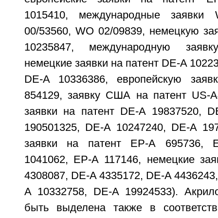
1015410, международные заявки
00/53560, WO 02/09839, немецкую за
10235847, международную заяв
немецкие заявки на патент DE-A 10223
DE-A 10336386, европейскую заяв
854129, заявку США на патент US-A
заявки на патент DE-A 19837520, D
190501325, DE-A 10247240, DE-A 197
заявки на патент ЕР-А 695736, 
1041062, ЕР-А 117146, немецкие зая
4308087, DE-A 4335172, DE-A 4436243,
A 10332758, DE-A 19924533). Акрил
быть выделена также в соответств