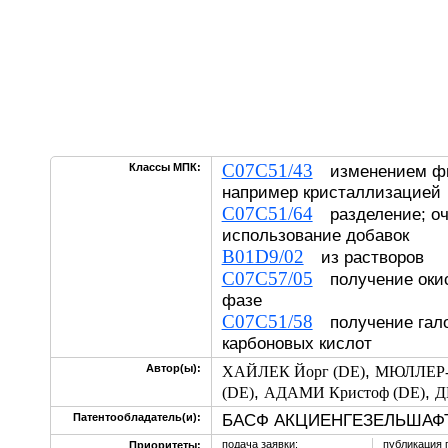
C07C51/43
Классы МПК:
изменением физ
например кристаллизацией
C07C51/64
разделение; очи
использование добавок
B01D9/02
из растворов
C07C57/05
получение окис
фазе
C07C51/58
получение гало
карбоновых кислот
,
Автор(ы):
ХАЙЛЕК Йорг (DE)
МЮЛЛЕР-
,
,
(DE)
АДАМИ Кристоф (DE)
Д
БАСФ АКЦИЕНГЕЗЕЛЬШАФТ
Патентообладатель(и):
подача заявки:
публикация 
Приоритеты: