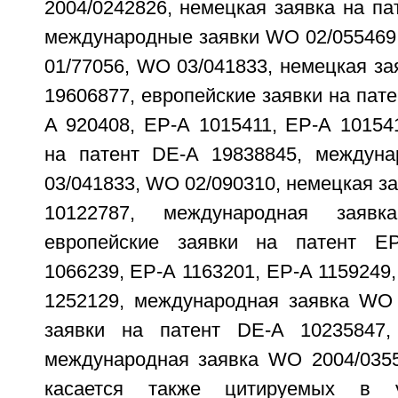
2004/0242826, немецкая заявка на па
международные заявки WO 02/055469
01/77056, WO 03/041833, немецкая за
19606877, европейские заявки на пате
А 920408, ЕР-А 1015411, ЕР-А 10154
на патент DE-A 19838845, междун
03/041833, WO 02/090310, немецкая за
10122787, международная заяв
европейские заявки на патент Е
1066239, ЕР-А 1163201, ЕР-А 1159249,
1252129, международная заявка WO 
заявки на патент DE-A 10235847
международная заявка WO 2004/035
касается также цитируемых в у