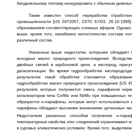
биодизельному топливу конкурировать с обычным дизель
Также известен способ переработки отработа
промышленности [US 5972057, С07С 67/03, 26.10.1999]
образованием соответствующих сложных эфиров. Однако 
выше, кроме того, неизбежно непостоянство состава пол
различный состав.
Указанные выше недостатки, которыми обладают 
исходных масел природного происхождения. Вследств
двойных связей в карбоновой цепи, а кислород, прису
деоксигенации. Во время гидрообработки кислородсо
результатом такой обработки становится образова
гидрообработки масел природного происхождения [US 499
результате которых получается смесь парафинов норм
катализаторов типа Со/Мо или Ni/Mo при повышенных тем
образуются н-парафины, которые могут использоваться 
парафины обладают высокими значениями цетановых чисе
Недостатком указанных способов получения н-пара
температурные свойства этих соединений ограничивают их
в суровых климатических условиях. Кроме того, выделяем