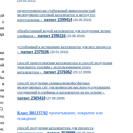
(20.03.2012)
гидротермически стабильный микропористый
молекулярно-ситовый катализатор и метод его
ой
изготовления
- патент 2399414
(20.09.2010)
 с
ми
обработанный водой катализатор для получения легких
да
олефинов
- патент 2396116
(10.08.2010)
устойчивый к истиранию катализатор для мто процесса
- патент 2379106
(20.01.2010)
ки
ие
способ приготовления катализатора и способ получения
ий
дизельного топлива с использованием этого
 а
катализатора
- патент 2376062
(20.12.2009)
бы
способ получения силикоалюмофосфатных
 в
молекулярных сит для конверсии кислородсодержащих
ии
соединений в олефины и катализатор на их основе
-
те
патент 2365410
(27.08.2009)
н-
С).
Класс B01J37/02
пропитывание, покрытие или
то
осаждение
но
способ получения катализатора для процесса
а,
метанирования
- патент 2528988