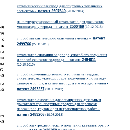
каталитический электрод для спиртовых топливных
элементов
- патент 2507640
(20.02.2014)
наноструктурированный катализатор для дожигания
монооксида углерода
- патент 2500469
ия
(10.12.2013)
ля
способ каталитического окисления аммиака
- патент
 с
2499766
(27.11.2013)
ть
го
катализатор сжигания водорода, способ его получения
ия
и способ сжигания водорода
- патент 2494811
ем
(10.10.2013)
С.
способ получения дизельного топлива из твердых
ой
синтетических углеводородов, полученных по методу
го
фишера-тропша, и катализатор для его осуществления
-
патент 2493237
ой
(20.09.2013)
катализатор окисления для оснащенных дизельным
двигателем транспортных средств для перевозки
пассажиров, грузов и для нетранспортных работ
-
патент 2489206
(10.08.2013)
го
ой
способ электрохимического получения катализатора pt-