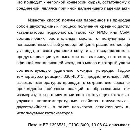
что приводит к неполной конверсии сырья, остаточному
соединений, являясь причиной дальнейшего падения акти
Известен способ получения парафинов из природны
собой двухстадийный процесс получения средних дисти
катализаторах гидроочистки, таких как Ni/Mo или Со/
составляющих растительные масла, с получением 
ненасыщенных связей углеродной цепи, расщепление эфи
углерода, а также удаление серу- и азотосодержащих с
продукта реакции уменьшается на величину, соответств
эфирной составляющей исходного масла и который удаляе
соответствующую удалению оксидов углерода. Гидро
температурах реакции: 330-450°С, предпочтительно, 39
высоких температурах приводит к сокращению срока с
прохождения побочных реакций с образованием тя
изомеризуются в присутствии соответствующих катализа
улучшая низкотемпературные свойства получаемых у
двухстадийность, а также невысокая селективность 
используемых катализаторов.
Патент ЕР 1396531, C10G 3/00, 10.03.04 описывает