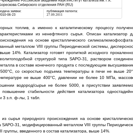
Учреждение Российской академии наук Институт катализа им. Г.К.
Борескова Сибирского отделения РАН (RU)
подача заявки:
публикация патента:
2010-06-23
27.09.2011
торных топлив, а именно к каталитическому процессу получен
арактеристиками из ненефтяного сырья. Описан катализатор д
роисхождения на основе кристаллического силикоалюмофосфата
анный металлом VIII группы Периодической системы, дисперснос
, выше 14%. Катализатор готовят пропиткой исходного прокаленно
еолитоподобной структурой типа SAPO-31, раствором соединен
 металла в составе конечного продукта с последующим высушивани
 500°С, со скоростью подъема температуры в печи не выше 20°
температуре не выше 400°С, давлении не более 10 МПа, массов
ошении водород/сырье не более 5000, в присутствии заявляемо
- повышение стабильности действия катализатора одностадийн
3 з.п. ф-лы, 1 табл.
а из сырья природного происхождения на основе кристаллическо
а SAPO-31, модифицированный металлом VIII группы Периодическ
I группы, введенного в состав катализатора, выше 14%.