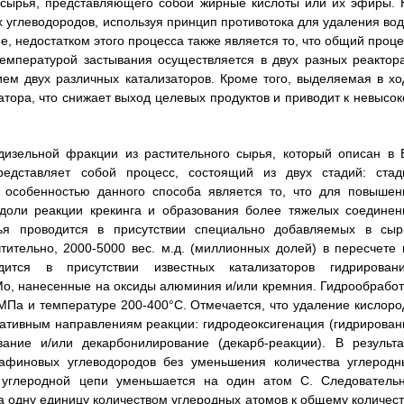
о сырья, представляющего собой жирные кислоты или их эфиры. 
 углеводородов, используя принцип противотока для удаления вод
е, недостатком этого процесса также является то, что общий проце
емпературой застывания осуществляется в двух разных реактора
ем двух различных катализаторов. Кроме того, выделяемая в хо
тора, что снижает выход целевых продуктов и приводит к невысок
дизельной фракции из растительного сырья, который описан в 
редставляет собой процесс, состоящий из двух стадий: стад
й особенностью данного способа является то, что для повышен
доли реакции крекинга и образования более тяжелых соединен
рья проводится в присутствии специально добавляемых в сыр
тительно, 2000-5000 вес. м.д. (миллионных долей) в пересчете 
ится в присутствии известных катализаторов гидрировани
/Мо, нанесенные на оксиды алюминия и/или кремния. Гидрообработ
МПа и температуре 200-400°С. Отмечается, что удаление кислоро
нативным направлениям реакции: гидродеоксигенация (гидрирован
ание и/или декарбонилирование (декарб-реакции). В результа
рафиновых углеводородов без уменьшения количества углеродн
а углеродной цепи уменьшается на один атом С. Следовательн
одну единицу количеством углеродных атомов к общему количест