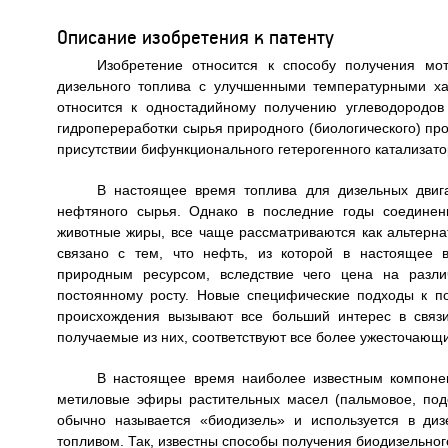
Описание изобретения к патенту
Изобретение относится к способу получения мо
дизельного топлива с улучшенными температурными ха
относится к одностадийному получению углеводородо
гидропереработки сырья природного (биологического) прои
присутствии бифункционального гетерогенного катализато
В настоящее время топлива для дизельных двиг
нефтяного сырья. Однако в последние годы соединен
животные жиры, все чаще рассматриваются как альтерна
связано с тем, что нефть, из которой в настоящее 
природным ресурсом, вследствие чего цена на разл
постоянному росту. Новые специфические подходы к по
происхождения вызывают все больший интерес в связи
получаемые из них, соответствуют все более ужесточающ
В настоящее время наиболее известным компонен
метиловые эфиры растительных масел (пальмовое, подс
обычно называется «биодизель» и используется в ди
топливом. Так, известны способы получения биодизельно