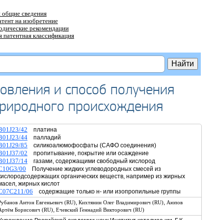
 общие сведения
атент на изобретение
тодические рекомендации
 патентная классификация
товления и способ получения
природного происхождения
B01J23/42
платина
B01J23/44
палладий
B01J29/85
силикоалюмофосфаты (САФО соединения)
B01J37/02
пропитывание, покрытие или осаждение
B01J37/14
газами, содержащими свободный кислород
C10G3/00
Получение жидких углеводородных смесей из
кислородсодержащих органических веществ, например из жирных
масел, жирных кислот
C07C211/06
содержащие только н- или изопропильные группы
,
,
Рубанов Антон Евгеньевич (RU)
Кихтянин Олег Владимирович (RU)
Аюпов
,
Артём Борисович (RU)
Ечевский Геннадий Викторович (RU)