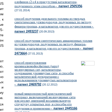
олефинов c2-c4 в присутствии катализатора,
US
полученного этим способом
- патент 2505356
ит
(27.01.2014)
ом
способ получения дизельного топлива из твердых
 к
синтетических углеводородов, полученных по методу
ые
фишера-тропша, и катализатор для его осуществления
-
5-
патент 2493237
(20.09.2013)
те
ен
способ получения синтетических авиационных топлив
из углеводородов, полученных по методу фишера-
US
тропша, и катализатор для его осуществления
- патент
2473664
(27.01.2013)
ют
способ приготовления
кремнеалюмофосфатных (sapo)
о,
молекулярных сит, катализаторы,
ют
содержащие упомянутые сита, и способы
каталитической дегидратации с
но
использованием упомянутых катализаторов
ых
- патент 2469792
(20.12.2012)
 и
му
новый микропористый кристаллический
материал, включающий молекулярные сита
а.
или цеолит, имеющий восьмикольцевую
структуру открытых пор, и способы его
ся
получения и применения
- патент 2445166
ет