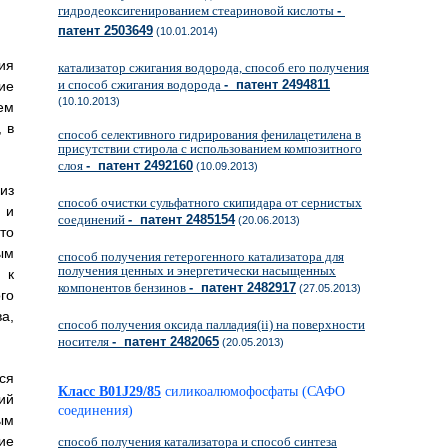
гидродеоксигенированием стеариновой кислоты
-
патент 2503649
(10.01.2014)
ия
катализатор сжигания водорода, способ его получения
и способ сжигания водорода
- патент 2494811
ие
(10.10.2013)
ем
 в
способ селективного гидрирования фенилацетилена в
присутствии стирола с использованием композитного
слоя
- патент 2492160
(10.09.2013)
из
способ очистки сульфатного скипидара от сернистых
 и
соединений
- патент 2485154
(20.06.2013)
то
ым
способ получения гетерогенного катализатора для
получения ценных и энергетически насыщенных
 к
компонентов бензинов
- патент 2482917
(27.05.2013)
го
а,
способ получения оксида палладия(ii) на поверхности
носителя
- патент 2482065
(20.05.2013)
ся
Класс B01J29/85
силикоалюмофосфаты (САФО
ий
соединения)
ым
ие
способ получения катализатора и способ синтеза