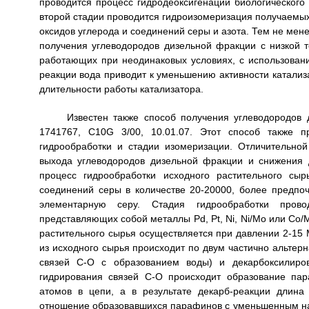
проводится процесс гидродеоксигенации биологическог
второй стадии проводится гидроизомеризация получаемых
оксидов углерода и соединений серы и азота. Тем не мене
получения углеводородов дизельной фракции с низкой т
работающих при неодинаковых условиях, с использовани
реакции вода приводит к уменьшению активности катализа
длительности работы катализатора.
Известен также способ получения углеводородов 
1741767, C10G 3/00, 10.01.07. Этот способ также п
гидрообработки и стадии изомеризации. Отличительно
выхода углеводородов дизельной фракции и снижения 
процесс гидрообработки исходного растительного сы
соединений серы в количестве 20-20000, более предпоч
элементарную серу. Стадия гидрообработки провод
представляющих собой металлы Pd, Pt, Ni, Ni/Mo или Со
растительного сырья осуществляется при давлении 2-15 
из исходного сырья происходит по двум частично альтер
связей С-О с образованием воды) и декарбоксилиров
гидрирования связей С-О происходит образование па
атомов в цепи, а в результате декарб-реакции длин
отношение образовавшихся парафинов с уменьшенным на 