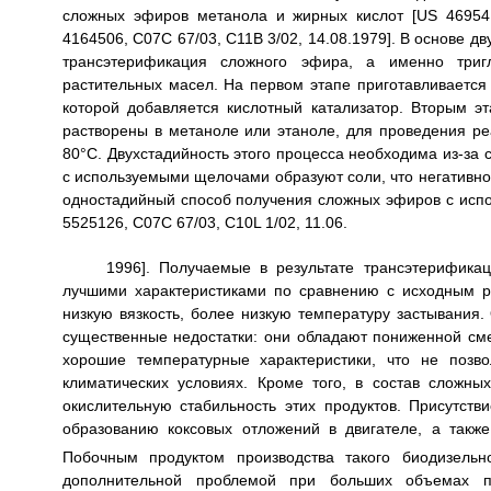
сложных эфиров метанола и жирных кислот [US 4695411
4164506, C07C 67/03, C11B 3/02, 14.08.1979]. В основе д
трансэтерификация сложного эфира, а именно триг
растительных масел. На первом этапе приготавливается 
которой добавляется кислотный катализатор. Вторым 
растворены в метаноле или этаноле, для проведения ре
80°С. Двухстадийность этого процесса необходима из-за 
с используемыми щелочами образуют соли, что негативн
одностадийный способ получения сложных эфиров с испол
5525126, С07С 67/03, C10L 1/02, 11.06.
1996]. Получаемые в результате трансэтерифик
лучшими характеристиками по сравнению с исходным р
низкую вязкость, более низкую температуру застывани
существенные недостатки: они обладают пониженной с
хорошие температурные характеристики, что не позв
климатических условиях. Кроме того, в состав сложн
окислительную стабильность этих продуктов. Присутст
образованию коксовых отложений в двигателе, а такж
Побочным продуктом производства такого биодизельно
дополнительной проблемой при больших объемах пр