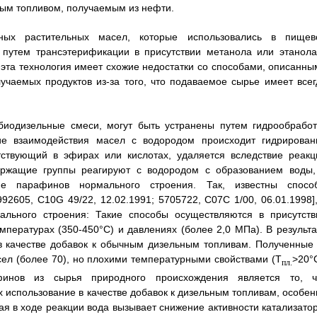
ным топливом, получаемым из нефти.
нных растительных масел, которые использовались в пищев
 путем трансэтерификации в присутствии метанола или этанола
эта технология имеет схожие недостатки со способами, описанны
учаемых продуктов из-за того, что подаваемое сырье имеет всег
биодизельные смеси, могут быть устранены путем гидрообработ
ие взаимодействия масел с водородом происходит гидрирован
тствующий в эфирах или кислотах, удаляется вследствие реакц
держащие группы реагируют с водородом с образованием воды,
ние парафинов нормального строения. Так, известны спосо
2605, C10G 49/22, 12.02.1991; 5705722, C07C 1/00, 06.01.1998],
ального строения: Такие способы осуществляются в присутств
пературах (350-450°С) и давлениях (более 2,0 МПа). В результа
в качестве добавок к обычным дизельным топливам. Полученные 
л (более 70), но плохими температурными свойствами (Т
>20°
пл.
финов из сырья природного происхождения является то, ч
 использование в качестве добавок к дизельным топливам, особен
ая в ходе реакции вода вызывает снижение активности катализатор