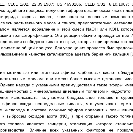
, C10L 1/02, 22.09.1987; US 4698186, C11B 3/02, 6.10.1987; 
вухстадийного процесса получения эфиров органических кислот леж
лицерида жирных кислот, являющегося основным компонент
смесь растительного масла и спирта, предпочтительно метанола,
этапом является добавление к этой смеси NaOH или КОН, котор
акции трансэтерификации. Эта реакция обычно проводится при 7
содержания свободных кислот в сырье, которые при прямом контак
о влияет на общий процесс. Для упрощения процесса был предлож
ьзованием в качестве катализатора ацетата бария или кальция [
ации метиловые или этиловые эфиры карбоновых кислот облада
астительным маслом: они имеют более высокое цетановое числ
я. Однако наряду с указанными преимуществами такие эфиры име
мешиваемостью с минеральным дизельным топливом и недостаточ
оляет использовать получаемое биодизельное топливо в суров
ых эфиров входят непредельные кислоты, что уменьшает термо-
вие кислорода в составе сложных эфиров приводит к повышенно
е к выбросам оксидов азота (NO
) при сгорании такого топлив
x
го топлива является глицерин, утилизация которого становит
оизводства. Влияние всех указанных факторов не позволя