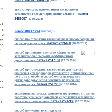
nio/c
- патент 2486958
(10.07.2013)
ли
высокопористые пенокерамики как носители
катализатора для дегидрирования алканов
- патент
2486007
(27.06.2013)
ия
па
Класс B01J23/44
палладий
 в
способ приготовления катализатора и способ получения
то
пероксида водорода
- патент 2526460
(20.08.2014)
со
II
способ применения слоистых сферических
катализаторов с высоким коэффициентом
доступности
- патент 2517187
(27.05.2014)
ли
способ приготовления катализатора для полного
окисления углеводородов, катализатор, приготовленный
по этому способу, и способ очистки воздуха от
углеводородов с использованием полученного
ии
катализатора
- патент 2515510
(10.05.2014)
ра
выхлопная система для двигателя внутреннего сгорания,
работающего на бедной смеси, содержащая катализатор
на основе сплава pd-au
- патент 2506988
(20.02.2014)
а,
способ получения н-гептадекана