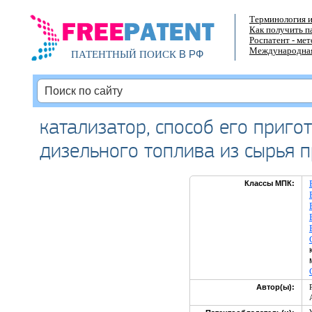
Терминология и
Как получить п
Роспатент - ме
Международная
В РФ
ПАТЕНТНЫЙ ПОИСК
катализатор, способ его приго
дизельного топлива из сырья 
Классы МПК:
Автор(ы):