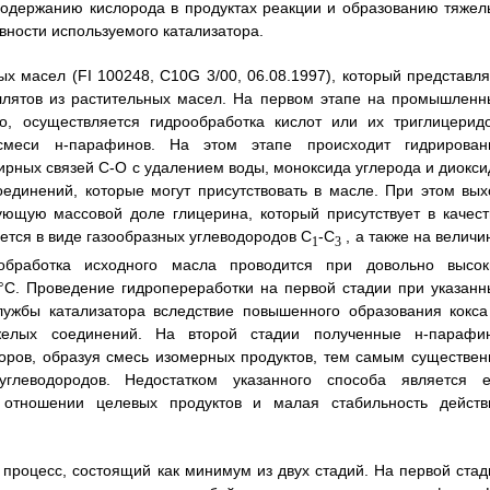
 содержанию кислорода в продуктах реакции и образованию тяжел
вности используемого катализатора.
х масел (FI 100248, C10G 3/00, 06.08.1997), который представля
ллятов из растительных масел. На первом этапе на промышленн
Мо, осуществляется гидрообработка кислот или их триглицеридо
смеси н-парафинов. На этом этапе происходит гидрирован
рных связей С-О с удалением воды, моноксида углерода и диокси
оединений, которые могут присутствовать в масле. При этом вых
ующую массовой доле глицерина, который присутствует в качест
тся в виде газообразных углеводородов C
-С
, а также на величи
1
3
обработка исходного масла проводится при довольно высок
0°С. Проведение гидропереработки на первой стадии при указанн
лужбы катализатора вследствие повышенного образования кокса
желых соединений. На второй стадии полученные н-парафи
торов, образуя смесь изомерных продуктов, тем самым существен
глеводородов. Недостатком указанного способа является е
в отношении целевых продуктов и малая стабильность действ
 процесс, состоящий как минимум из двух стадий. На первой стад