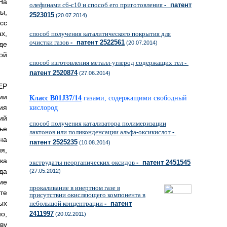
На
олефинами с6-с10 и способ его приготовления
- патент
ы,
2523015
(20.07.2014)
сс
х,
способ получения каталитического покрытия для
очистки газов
- патент 2522561
(20.07.2014)
де
ой
способ изготовления металл-углерод содержащих тел
-
патент 2520874
(27.06.2014)
ЕР
ии
Класс B01J37/14
газами, содержащими свободный
ия
кислород
ий
способ получения катализатора полимеризации
ье
лактонов или поликонденсации альфа-оксикислот
-
на
патент 2525235
(10.08.2014)
я,
ка
экструдаты неорганических оксидов
- патент 2451545
да
(27.05.2012)
ие
прокаливание в инертном газе в
те
присутствии окисляющего компонента в
ых
небольшой концентрации
- патент
о,
2411997
(20.02.2011)
ву