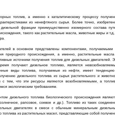
торных топлив, а именно к каталитическому процессу получен
рактеристиками из ненефтяного сырья. Более точно, изобретен
в дизельной фракции преимущественно изомерного состава пут
схождения, такого как растительные масла, животные жиры и т.д.,
ра.
ателей в основном представлены компонентами, получаемыми 
ия природного происхождения, а именно, растительные масла
тивные источники получения топлив для дизельных двигателей. Э
время получают дизельное топливо, является невозобновляем
ичные виды топлива, получаемые из нефти, имеет тенденцию
лучению дизельного топлива из сырья растительного и животно
 с тем, что эти ресурсы являются возобновляемыми, а топлив
имся экологическим требованиям.
том дизельного топлива биологического происхождения являют
олнечное, рапсовое, соевое и др.). Топливо из таких соединен
зельных двигателях в смеси с обычным минеральным дизельн
го топлива из растительных масел, представляющие собой получен