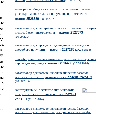
(20.09.2014)
ых
вольфрамкарбидные катализаторы на мезопористом
углеродном носителе, их получение и применения
-
ет
патент 2528389
(20.09.2014)
ых
в,
катализатор для переработки тяжелого нефтяного сырья
и способ его приготовления
- патент 2527573
ие
(10.09.2014)
да
од
катализатор для процесса гидродепарафинизации и
ве
способ его получения
- патент 2527283
(27.08.2014)
ну,
способ приготовления катализатора и способ получения
их
пероксида водорода
- патент 2526460
(20.08.2014)
ых
 и
катализатор для получения синтетических базовых
масел и способ его приготовления
- патент 2525119
ны
(10.08.2014)
но
го
конструктивный элемент с антимикробной
ия
поверхностью и его применение
- патент
2523161
(20.07.2014)
катализатор для получения синтетических базовых
ии
масел в процессе соолигомеризации этилена с альфа-