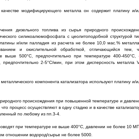
в качестве модифицирующего металла он содержит платину и/и
учения дизельного топлива из сырья природного происхожден
лического силикоалюмофосфата с цеолитоподобной структурой ти
платины и/или палладия из расчета не более 10,0 мас.% металла
ванием и окислительной обработкой, отличающийся тем, ч
не выше 500°С, предпочтительно при температуре 400-450°С, 
предпочтительно 2-5°C/мин, при этом дисперсность металла VI
е металлического компонента катализатора используют платину и/и
 природного происхождения при повышенной температуре и давлен
 что процесс осуществляют в одну стадию и в качестве катализато
вленный по любому из пп.3-4.
проводят при температуре не выше 400°С, давлении не более 10 МП
ом отношении водород/сырье не более 5000.