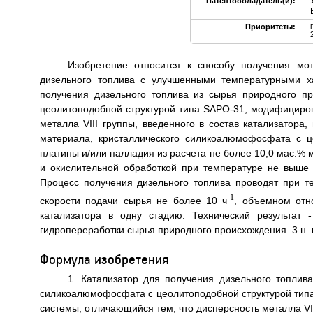
Патентообладатель(и):
Приоритеты:
Изобретение относится к способу получения мо
дизельного топлива с улучшенными температурными х
получения дизельного топлива из сырья природного п
цеолитоподобной структурой типа SAPO-31, модифициров
металла VIII группы, введенного в состав катализатора
материала, кристаллического силикоалюмофосфата с ц
платины и/или палладия из расчета не более 10,0 мас.%
и окислительной обработкой при температуре не выше
Процесс получения дизельного топлива проводят при 
-1
скорости подачи сырья не более 10 ч
, объемном отн
катализатора в одну стадию. Технический результат 
гидропереработки сырья природного происхождения. 3 н. и 
Формула изобретения
1. Катализатор для получения дизельного топлив
силикоалюмофосфата с цеолитоподобной структурой тип
системы, отличающийся тем, что дисперсность металла VII