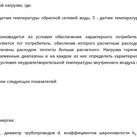
 нагрузки, где:
датчик температуры обратной сетевой воды, 3 - датчик температу
оизводится из условия обеспечения характерного потребите
ляется тот потребитель, обеспечив которого расчетным расход
спечены расходом теплоты больше расчетного. Нагрузка горяче
временные диапазоны и на каждом из них определить характерно
 условия неудовлетворительной температуры внутреннего воздуха 
том следующих показателей:
нергии;
 1, диаметр трубопроводов d, коэффициентов шероховатости k
э