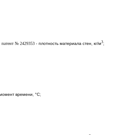
3
- плотность материала стен, кг/м
;
момент времени, °С;