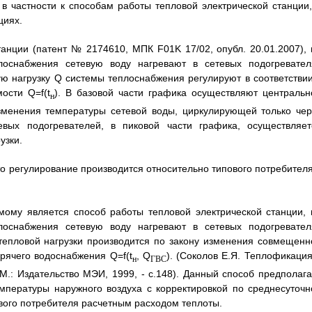
 в частности к способам работы тепловой электрической станции,
циях.
танции (патент № 2174610, МПК F01K 17/02, опубл. 20.01.2007), 
оснабжения сетевую воду нагревают в сетевых подогревател
ю нагрузку Q системы теплоснабжения регулируют в соответствии
ости Q=f(t
). В базовой части графика осуществляют центральн
н
изменения температуры сетевой воды, циркулирующей только чер
евых подогревателей, в пиковой части графика, осуществляет
узки.
то регулирование производится относительно типового потребителя
ому является способ работы тепловой электрической станции, 
оснабжения сетевую воду нагревают в сетевых подогревател
тепловой нагрузки производится по закону изменения совмещенн
орячего водоснабжения Q=f(t
, Q
). (Соколов Е.Я. Теплофикация
н
ГВС
- М.: Издательство МЭИ, 1999, - с.148). Данный способ предполага
мпературы наружного воздуха с корректировкой по среднесуточн
ового потребителя расчетным расходом теплоты.