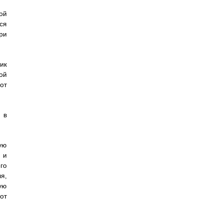
ой
ся
ри
ик
ой
от
 в
ую
 и
го
я,
ую
от