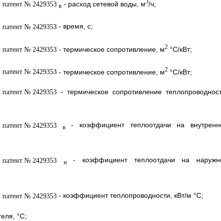
3
- расход сетевой воды, м
/ч;
в
- время, с;
2
- термическое сопротивление, м
°С/кВт;
2
- термическое сопротивление, м
°С/кВт;
- термическое сопротивление теплопроводност
- коэффициент теплоотдачи на внутренн
в
- коэффициент теплоотдачи на наружн
н
- коэффициент теплопроводности, кВт/м °С;
еля, °С;