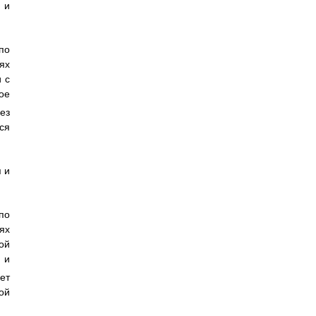
 и
по
ях
 с
ое
ез
ся
 и
по
ях
ой
 и
ет
ой