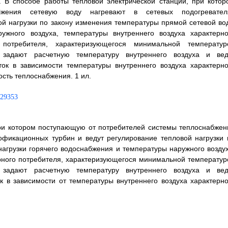
. В способе работы тепловой электрической станции, при котор
бжения сетевую воду нагревают в сетевых подогревател
ой нагрузки по закону изменения температуры прямой сетевой во
ружного воздуха, температуры внутреннего воздуха характерно
 потребителя, характеризующегося минимальной температур
я задают расчетную температуру внутреннего воздуха и вед
ток в зависимости температуры внутреннего воздуха характерно
сть теплоснабжения. 1 ил.
при котором поступающую от потребителей системы теплоснабжен
офикационных турбин и ведут регулирование тепловой нагрузки 
агрузки горячего водоснабжения и температуры наружного воздух
рного потребителя, характеризующегося минимальной температур
я задают расчетную температуру внутреннего воздуха и вед
ок в зависимости от температуры внутреннего воздуха характерно