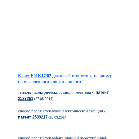
Класс F01K17/02
для целей отопления, например
промышленного или жилищного
тепловая электрическая станция кочетова
- патент
2527261
(27.08.2014)
способ работы тепловой электрической станции
-
патент 2509217
(10.03.2014)
способ работы теплофикационной паротурбинной