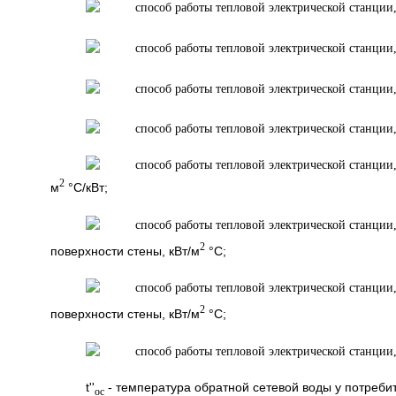
2
м
°С/кВт;
2
поверхности стены, кВт/м
°С;
2
поверхности стены, кВт/м
°С;
t''
- температура обратной сетевой воды у потребит
ос