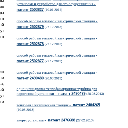
ом
установки и устройство для его осуществления
-
ях
патент 2503827
(10.01.2014)
ды
го
способ работы тепловой электрической станции
-
ой
патент 2502879
(27.12.2013)
ут
го
способ работы тепловой электрической станции
-
патент 2502878
(27.12.2013)
способ работы тепловой электрической станции
-
патент 2502877
(27.12.2013)
ия
способ работы тепловой электрической станции
-
по
патент 2490480
(20.08.2013)
а,
одноцилиндровая теплофикационная турбина для
ой
парогазовой установки
- патент 2490479
(20.08.2013)
ут
го
тепловая электрическая станция
- патент 2484265
(10.06.2013)
энергоустановка
- патент 2476688
(27.02.2013)