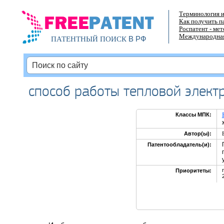
Терминология и
Как получить п
Роспатент - ме
Международная
В РФ
ПАТЕНТНЫЙ ПОИСК
способ работы тепловой элект
Классы МПК:
Автор(ы):
Патентообладатель(и):
Приоритеты: