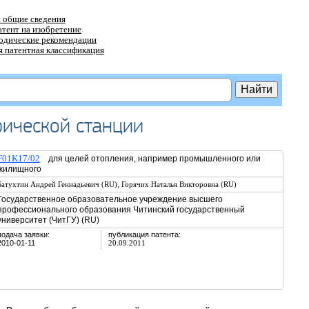
 общие сведения
атент на изобретение
тодические рекомендации
 патентная классификация
рической станции
F01K17/02
для целей отопления, например промышленного или
жилищного
,
Батухтин Андрей Геннадьевич (RU)
Горячих Наталья Викторовна (RU)
Государственное образовательное учреждение высшего
профессионального образования Читинский государственный
университет (ЧитГУ) (RU)
подача заявки:
публикация патента:
2010-01-11
20.09.2011