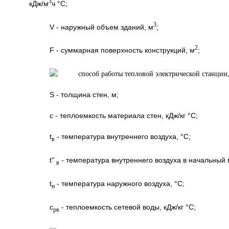
3
кДж/м
ч °С;
3
V - наружный объем зданий, м
;
2
F - суммарная поверхность конструкций, м
;
S - толщина стен, м;
с - теплоемкость материала стен, кДж/кг °С;
t
- температура внутреннего воздуха, °С;
в
t''
- температура внутреннего воздуха в начальный 
в
t
- температура наружного воздуха, °С;
н
c
- теплоемкость сетевой воды, кДж/кг °С;
рв