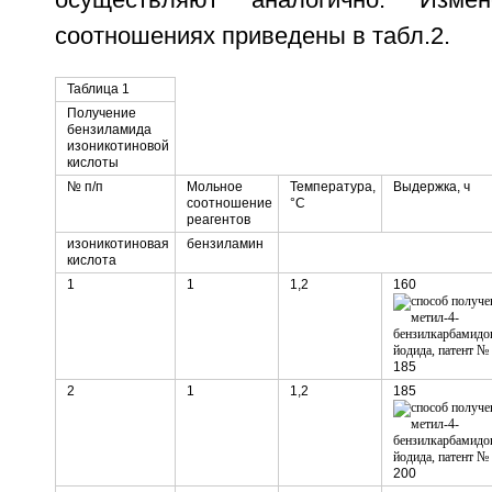
осуществляют аналогично. Изм
соотношениях приведены в табл.2.
Таблица 1
Получение
бензиламида
изоникотиновой
кислоты
№ п/п
Мольное
Температура,
Выдержка, ч
соотношение
°С
реагентов
изоникотиновая
бензиламин
кислота
1
1
1,2
160
185
2
1
1,2
185
200