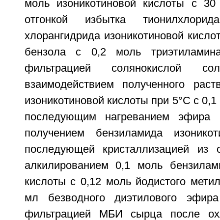
моль изоникотиновой кислоты с 30
отгонкой избытка тионилхлори
хлорангидрида изоникотиновой кисло
бензола с 0,2 моль триэтиламин
фильтрацией солянокислой сол
взаимодействием полученного раст
изоникотиновой кислоты при 5°С с 0,1
последующим нагреванием эфира 
получением бензиламида изонико
последующей кристаллизацией из с
алкилированием 0,1 моль бензилам
кислоты с 0,12 моль йодистого мети
мл безводного диэтилового эфир
фильтрацией МБИ сырца после ох