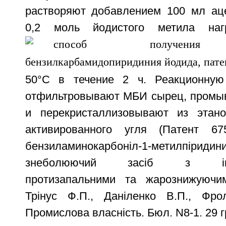
растворяют добавлением 100 мл ац
0,2 моль йодистого метила на
50°С в течение 2 ч. Реакционную
отфильтровывают МБИ сырец, промы
и перекристаллизовывают из этан
активированного угля (Патент 6
бензиламинокарбонiл-1-метилп
знеболюючий засiб з iнтер
протизапальними та жарознижуючим
Трiнус Ф.П., Данiленко В.П., Фро
Промислова власнiсть. Бюл. N8-1. 29 г