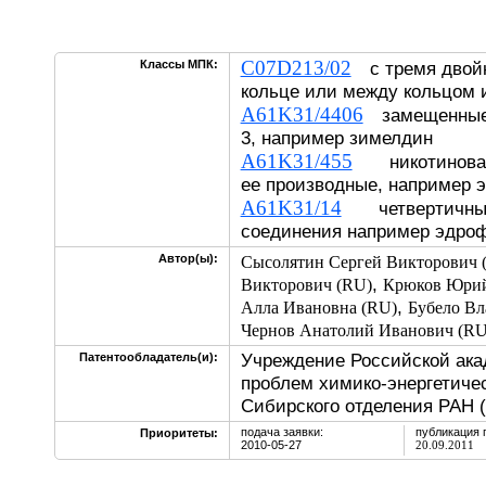
C07D213/02
Классы МПК:
с тремя двой
кольце или между кольцом 
A61K31/4406
замещенные 
3, например зимелдин
A61K31/455
никотиновая к
ее производные, например 
A61K31/14
четвертичные
соединения например эдро
Автор(ы):
Сысолятин Сергей Викторович 
,
Викторович (RU)
Крюков Юрий
,
Алла Ивановна (RU)
Бубело Вл
Чернов Анатолий Иванович (RU
Учреждение Российской ака
Патентообладатель(и):
проблем химико-энергетиче
Сибирского отделения РАН 
подача заявки:
публикация 
Приоритеты:
2010-05-27
20.09.2011