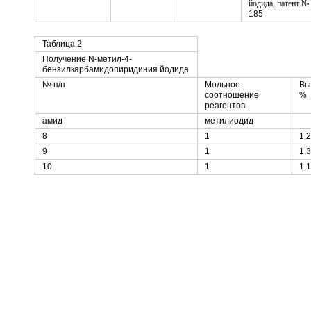
185
Таблица 2
Получение N-метил-4-
бензилкарбамидопиридиния йодида
№ п/п
Мольное
Вы
соотношение
%
реагентов
амид
метилиодид
8
1
1,2
9
1
1,3
10
1
1,1