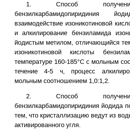
1. Способ получени
бензилкарбамидопиридиния йод
взаимодействие изоникотиновой кисл
и алкилирование бензиламида изон
йодистым метилом, отличающийся тем
изоникотиновой кислоты бензил
температуре 160-185°С с мольным соо
течение 4-5 ч, процесс алкилир
мольным соотношением 1,0:1,2.
2. Способ получени
бензилкарбамидопиридиния йодида по
тем, что кристаллизацию ведут из во
активированного угля.