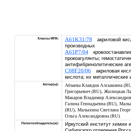
A61K31/78
Классы МПК:
акриловой кисл
производных
A61P7/04
кровоостанавлив
прокоагулянты; гемостатиче
антифибринолитические аг
C08F20/06
акриловая кисл
кислота; их металлические
Автор(ы):
Абзаева Клавдия Алсыковна (RU
,
Григорьевич (RU)
Жилицкая Ла
Макаров Владимир Александров
,
Галина Геннадьевна (RU)
Малых
,
(RU)
Малыхина Светлана Георг
Ольга Александровна (RU)
Иркутский институт химии и
Патентообладатель(и):
Сибирского отделения Росс