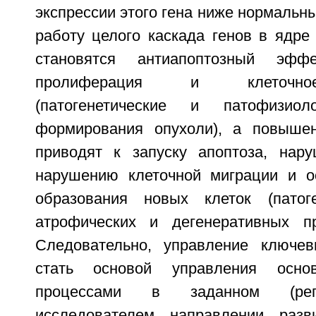
экспрессии этого гена ниже нормальны
работу целого каскада генов в ядре 
становятся антиапоптозный эффек
пролиферация и клеточно
(патогенетические и патофизиол
формирования опухоли), а повышен
приводят к запуску апоптоза, нару
нарушению клеточной миграции и о
образования новых клеток (патоге
атрофических и дегенеративных пр
Следовательно, управление ключе
стать основой управления осно
процессами в заданном (репро
исследователем направлении разв