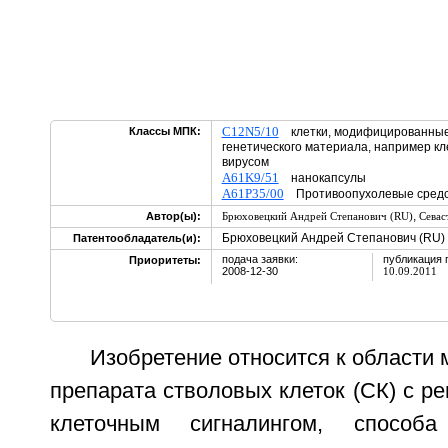
C12N5/10
Классы МПК:
клетки, модифицированные
генетического материала, например к
вирусом
A61K9/51
нанокапсулы
A61P35/00
Противоопухолевые средс
,
Автор(ы):
Брюховецкий Андрей Степанович (RU)
Севас
Брюховецкий Андрей Степанович (RU)
Патентообладатель(и):
подача заявки:
публикация 
Приоритеты:
2008-12-30
10.09.2011
Изобретение относится к области 
препарата стволовых клеток (СК) с 
клеточным сигналингом, способа