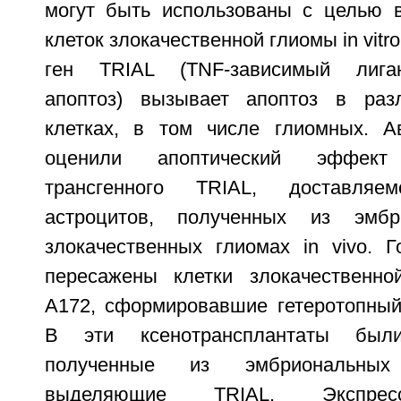
могут быть использованы с целью 
клеток злокачественной глиомы in vitr
ген TRIAL (TNF-зависимый лига
апоптоз) вызывает апоптоз в раз
клетках, в том числе глиомных. А
оценили апоптический эффек
трансгенного TRIAL, доставля
астроцитов, полученных из эмб
злокачественных глиомах in vivo.
пересажены клетки злокачественно
А172, сформировавшие гетеротопный 
В эти ксенотрансплантаты был
полученные из эмбриональны
выделяющие TRIAL. Экспр