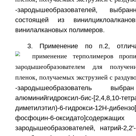
-зародышеобразователей, выбр
состоящей из винилциклоалкан
винилалкановых полимеров.
3. Применение по п.2, отлич
-зародышеобразователь вы
алюминийгидроксил-бис-[2,4,8,10-тетра
диметилэтил)-6-гидрокси-12Н-дибензо[
фосфоцин-6-оксидато]содержащих
зародышеобразователей, натрий-2,2'-м