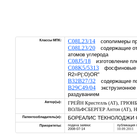
C08L23/14
Классы МПК:
сополимеры пр
C08L23/20
содержащие от 
атомов углерода
C08J5/18
изготовление пле
C08K5/5313
фосфиновые с
R2=P(:O)OR"
B32B27/32
содержащие 
B29C49/04
экструзионное
раздуванием
,
Автор(ы):
ГРЕЙН Кристелль (AT)
ГРЮНБЕ
,
ВОЛЬФСБЕРГЕР Антон (AT)
Н
БОРЕАЛИС ТЕКНОЛОДЖИ О
Патентообладатель(и):
подача заявки:
публикация 
Приоритеты:
2008-07-14
10.09.2011