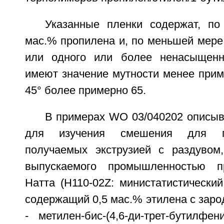
Указанные пленки содержат, п
мас.% пропилена и, по меньшей мере,
или одного или более ненасыщен
имеют значение мутности менее прим
45° более примерно 65.
В примерах WO 03/040202 описыв
для изучения смешения для по
получаемых экструзией с раздувом
выпускаемого промышленностью п
Натта (Н110-02Z: министатистически
содержащий 0,5 мас.% этилена с зар
- метилен-бис-(4,6-ди-трет-бутилфе