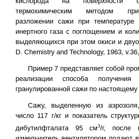
кислорода на поверхности с
термохимическим методом при
разложении сажи при температуре 
инертного газа с поглощением и кол
выделяющихся при этом окиси и двуок
D. Chemistry and Technology, 1963, v.36,
Пример 7 представляет собой пр
реализации способа получения 
гранулированной сажи по настоящему
Сажу, выделенную из аэрозол
число 117 г/кг и показатель структу
3
дибутилфталата 95 см
/г, после 
измельчитель вентилятором подают в