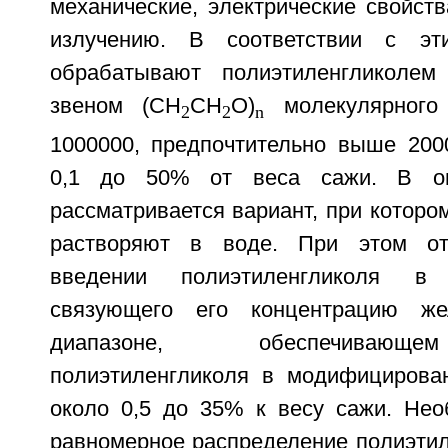
механические, электрические свойств
излучению. В соответствии с эт
обрабатывают полиэтиленгликоле
звеном (CH
CH
O)
молекулярного
2
2
n
1000000, предпочтительно выше 2000
0,1 до 50% от веса сажи. В оп
рассматривается вариант, при которо
растворяют в воде. При этом от
введении полиэтиленгликоля в
связующего его концентрацию же
диапазоне, обеспечивающ
полиэтиленгликоля в модифицирова
около 0,5 до 35% к весу сажи. Нео
равномерное распределение полиэтил