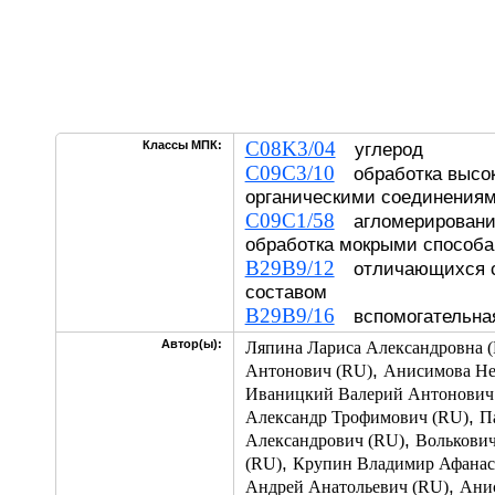
C08K3/04
Классы МПК:
углерод
C09C3/10
обработка высо
органическими соединения
C09C1/58
агломерирование
обработка мокрыми спосо
B29B9/12
отличающихся с
составом
B29B9/16
вспомогательная
Автор(ы):
Ляпина Лариса Александровна 
,
Антонович (RU)
Анисимова Не
Иваницкий Валерий Антонович
,
Александр Трофимович (RU)
П
,
Александрович (RU)
Волькович
,
(RU)
Крупин Владимир Афанас
,
Андрей Анатольевич (RU)
Ани