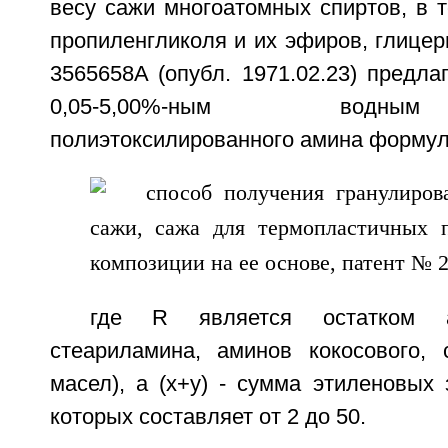
весу сажи многоатомных спиртов, в т
пропиленгликоля и их эфиров, глицер
3565658A (опубл. 1971.02.23) предла
0,05-5,00%-ным водны
полиэтоксилированного амина форму
где R является остатком 
стеариламина, аминов кокосового, 
масел), а (x+y) - сумма этиленовых 
которых составляет от 2 до 50.