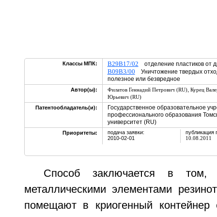
B29B17/02
Классы МПК:
отделение пластиков от д
B09B3/00
Уничтожение твердых отходо
полезное или безвредное
,
Автор(ы):
Филатов Геннадий Петрович (RU)
Курец Вале
Юрьевич (RU)
Государственное образовательное уч
Патентообладатель(и):
профессионального образования Томс
университет (RU)
подача заявки:
публикация 
Приоритеты:
2010-02-01
10.08.2011
Способ заключается в том, 
металлическими элементами резинот
помещают в криогенный контейнер 