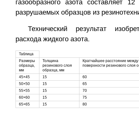
газообразного азота составляет 12
разрушаемых образцов из резинотехни
Технический результат изобр
расхода жидкого азота.
Таблица
Размеры
Толщина
Кратчайшее расстояние между
образца,
резинового слоя
поверхности резинового слоя о
мм
образца, мм
45×45
15
60
50×50
15
65
55×55
15
70
60×60
15
75
65×65
15
80