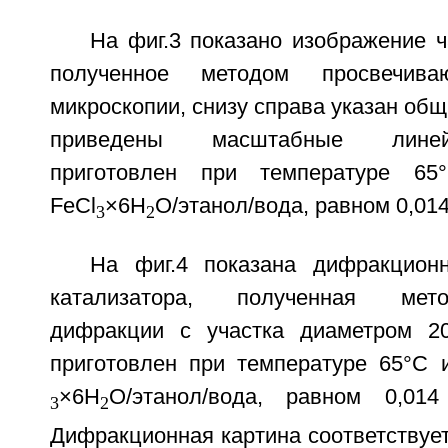
На фиг.3 показано изображение ч
полученное методом просвечива
микроскопии, снизу справа указан общ
приведены масштабные линей
приготовлен при температуре 65
FeCl
×6H
O/этанол/вода, равном 0,014
3
2
На фиг.4 показана дифракцион
катализатора, полученная мет
дифракции с участка диаметром 20
приготовлен при температуре 65°С 
×6H
O/этанол/вода, равном 0,01
3
2
Дифракционная картина соответствуе