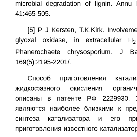
microbial degradation of lignin. Annu
41:465-505.
[5] P J Kersten, T.K.Kirk. Involve
glyoxal oxidase, in extracellular H
2
Phanerochaete chrysosporium. J Ba
169(5):2195-2201/.
Способ приготовления катал
жидкофазного окисления органич
описаны в патенте РФ 2229930. 
являются наиболее близкими к пре
синтеза катализатора и его пр
приготовления известного катализато