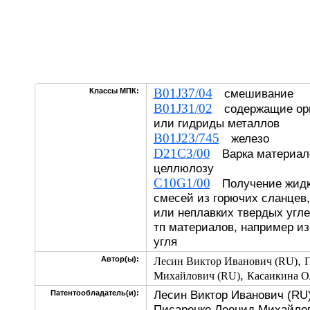
B01J37/04
Классы МПК:
смешивание
B01J31/02
содержащие орг
или гидриды металлов
B01J23/745
железо
D21C3/00
Варка материал
целлюлозу
C10G1/00
Получение жидк
смесей из горючих сланцев,
или неплавких твердых угл
тп материалов, например из
угля
,
Автор(ы):
Лесин Виктор Иванович (RU)
П
,
Михайлович (RU)
Касаикина О
Лесин Виктор Иванович (RU)
Патентообладатель(и):
Писаренко Леонид Михайлов