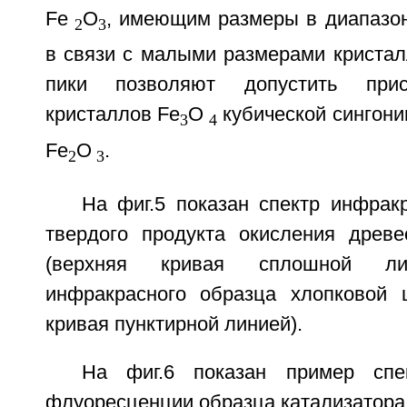
Fe
O
, имеющим размеры в диапазон
2
3
в связи с малыми размерами криста
пики позволяют допустить прис
кристаллов Fe
O
кубической сингони
3
4
Fe
O
.
2
3
На фиг.5 показан спектр инфрак
твердого продукта окисления древ
(верхняя кривая сплошной л
инфракрасного образца хлопковой 
кривая пунктирной линией).
На фиг.6 показан пример спек
флуоресценции образца катализатора