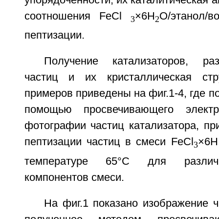
упорядоченности, их каталитическая а
соотношения FeCl
×6H
O/этанол/
3
2
пептизации.
Получение катализаторов, ра
частиц и их кристаллическая стр
примеров приведены на фиг.1-4, где п
помощью просвечивающего электр
фотографии частиц катализатора, пр
пептизации частиц в смеси FeCl
×6H
3
температуре 65°С для различ
компонентов смеси.
На фиг.1 показано изображение ч