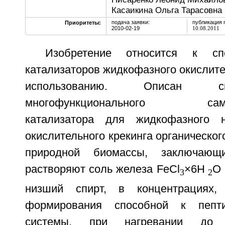
Касаикина Ольга Тарасовна 
подача заявки:
публикация 
Приоритеты:
2010-02-19
10.08.2011
Изобретение относится к сп
катализаторов жидкофазного окислител
использованию. Описан с
многофункционального самон
катализатора для жидкофазного ни
окислительного крекинга органическог
природной биомассы, заключаю
растворяют соль железа FeCl
×6H
O 
3
2
низший спирт, в концентрациях,
формирования способной к пепти
системы, при нагревании до 