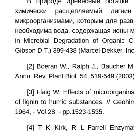
В природе древесные остатки 
химически расщепляемый лигнин 
микроорганизмами, которым для разв
необходима вода, содержащая ионы мет
in Microbial Degradation of Organic 
Gibson D.T.) 399-438 (Marcel Dekker, Inc
[2] Boeran W., Ralph J., Baucher M.
Annu. Rev. Plant Biol. 54, 519-549 (2003)
[3] Flaig W. Effects of microorganins
of lignin to humic substances. // Geoh
1964, - Vol.28, - pp.1523-1535.
[4] Т K Kirk, R L Farrell Enzymat