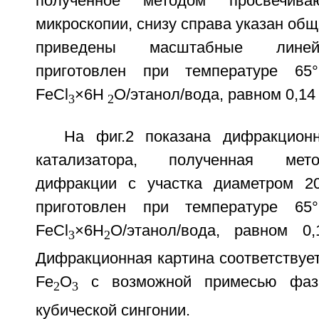
полученное методом просвечива
микроскопии, снизу справа указан общ
приведены масштабные линейк
приготовлен при температуре 65
FeCl
×6H
O/этанол/вода, равном 0,14 
3
2
На фиг.2 показана дифракцион
катализатора, полученная мет
дифракции с участка диаметром 20
приготовлен при температуре 65
FeCl
×6H
O/этанол/вода, равном 0
3
2
Дифракционная картина соответствуе
Fe
O
с возможной примесью фаз
2
3
кубической сингонии.