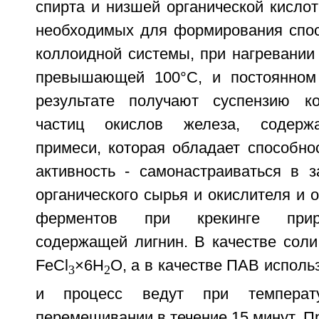
спирта и низшей органической кислот
необходимых для формирования спос
коллоидной системы, при нагревании
превышающей 100°С, и постоянном
результате получают суспензию к
частиц окислов железа, содержа
примеси, которая обладает способно
активность - самонастраиваться в з
органического сырья и окислителя и 
ферментов при крекинге прир
содержащей лигнин. В качестве соли
FeCl
×6H
O, а в качестве ПАВ исполь
3
2
и процесс ведут при темпера
перемешивании в течение 15 минут. П