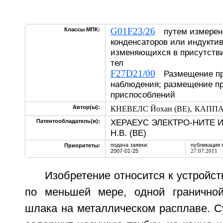
G01F23/26
Классы МПК:
путем измерени
конденсаторов или индуктив
изменяющихся в присутств
тел
F27D21/00
Размещение пр
наблюдения; размещение п
приспособлений
,
Автор(ы):
КНЕВЕЛС Йохан (BE)
КАППА 
ХЕРАЕУС ЭЛЕКТРО-НИТЕ 
Патентообладатель(и):
Н.В. (BE)
подача заявки:
публикация 
Приоритеты:
2007-01-25
27.07.2011
Изобретение относится к устройст
по меньшей мере, одной граничной
шлака на металлическом расплаве. С