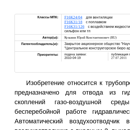
F16K24/04
Классы МПК:
для вентиляции
F16K31/18
с поплавком
F16K31/126
с воздействием жидкости 
сильфон или тп
Автор(ы):
Кузьмин Юрий Константинович (RU)
Закрытое акционерное общество "Нау
Патентообладатель(и):
"Центральное конструкторское бюро а
подача заявки:
публикация 
Приоритеты:
2010-04-19
27.07.2011
Изобретение относится к трубоп
предназначено для отвода из гид
скоплений газо-воздушной среды
бесперебойной работе гидравличес
Автоматический воздухоотводчик 