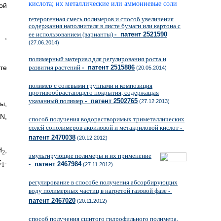
кислота; их металлические или аммониевые соли
ой
гетерогенная смесь полимеров и способ увеличения
содержания наполнителя в листе бумаги или картона с
ее использованием (варианты)
- патент 2521590
,
(27.06.2014)
полимерный материал для регулирования роста и
развития растений
- патент 2515886
те
(20.05.2014)
полимер с солевыми группами и композиция
противообрастающего покрытия, содержащая
указанный полимер
- патент 2502765
(27.12.2013)
ы,
N,
способ получения водорастворимых триметаллических
солей сополимеров акриловой и метакриловой кислот
-
патент 2470038
(20.12.2012)
Н
,
2
эмульгирующие полимеры и их применение
С
-
- патент 2467984
(27.11.2012)
1
регулирование в способе получения абсорбирующих
воду полимерных частиц в нагретой газовой фазе
-
патент 2467020
(20.11.2012)
способ получения сшитого гидрофильного полимера,