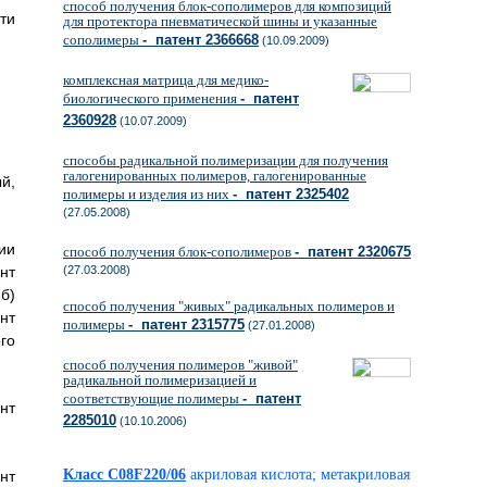
способ получения блок-сополимеров для композиций
ти
для протектора пневматической шины и указанные
сополимеры
- патент 2366668
(10.09.2009)
комплексная матрица для медико-
биологического применения
- патент
2360928
(10.07.2009)
способы радикальной полимеризации для получения
галогенированных полимеров, галогенированные
й,
полимеры и изделия из них
- патент 2325402
(27.05.2008)
ии
способ получения блок-сополимеров
- патент 2320675
(27.03.2008)
нт
)
способ получения "живых" радикальных полимеров и
нт
полимеры
- патент 2315775
(27.01.2008)
го
способ получения полимеров "живой"
радикальной полимеризацией и
соответствующие полимеры
- патент
нт
2285010
(10.10.2006)
Класс C08F220/06
акриловая кислота; метакриловая
нт