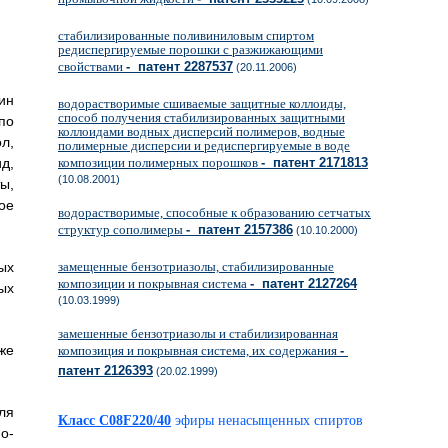
стабилизированные поливиниловым спиртом
редиспергируемые порошки с разжижающими
свойствами
- патент 2287537
(20.11.2006)
ин
водорастворимые сшиваемые защитные коллоиды,
способ получения стабилизированных защитными
по
коллоидами водных дисперсий полимеров, водные
л,
полимерные дисперсии и редиспергируемые в воде
композиции полимерных порошков
- патент 2171813
д,
(10.08.2001)
ы,
ое
водорастворимые, способные к образованию сетчатых
структур сополимеры
- патент 2157386
(10.10.2000)
замещенные бензотриазолы, стабилизированные
ых
композиции и покрывная система
- патент 2127264
ых
(10.03.1999)
замешенные бензотриазолы и стабилизированная
же
композиция и покрывная система, их содержания
-
патент 2126393
(20.02.1999)
ля
Класс C08F220/40
эфиры ненасыщенных спиртов
о-