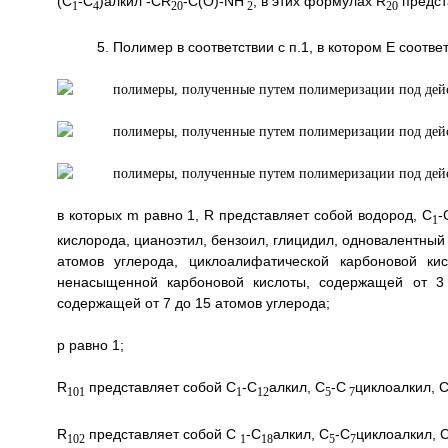
(С
-С
)алкил -CR
-C(O)-NH
, в этих формулах R
предст
1
4
20
2
20
5. Полимер в соответствии с п.1, в котором Е соотве
в которых m равно 1, R представляет собой водород, С
-
1
кислорода, цианоэтил, бензоил, глицидил, одновалентный
атомов углерода, циклоалифатической карбоновой ки
ненасыщенной карбоновой кислоты, содержащей от 3 
содержащей от 7 до 15 атомов углерода;
р равно 1;
R
представляет собой С
-С
алкил, С
-С
циклоалкил, 
101
1
12
5
7
R
представляет собой С
-С
алкил, С
-С
циклоалкил, 
102
1
18
5
7