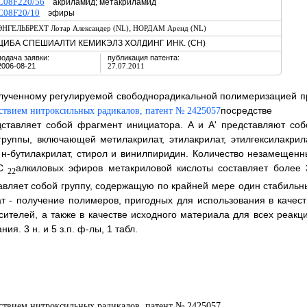
C08F220/56
акриламид; метакриламид
C08F20/10
эфиры
,
ЭНГЕЛЬБРЕХТ Лотар Александер (NL)
НОРДАМ Аренд (NL)
ЦИБА СПЕШИАЛТИ КЕМИКЭЛЗ ХОЛДИНГ ИНК. (CH)
подача заявки:
публикация патента:
2006-08-21
27.07.2011
лученному регулируемой свободнорадикальной полимеризацией п
посредстве
дставляет собой фрагмент инициатора. А и А' представляют соб
уппы, включающей метилакрилат, этилакрилат, этилгексилакрила
, н-бутилакрилат, стирол и винилпиридин. Количество незамещенн
С
алкиловых эфиров метакриловой кислоты составляет более 
22
тавляет собой группу, содержащую по крайней мере один стабильн
т - получение полимеров, пригодных для использования в качест
телей, а также в качестве исходного материала для всех реакци
. 3 н. и 5 з.п. ф-лы, 1 табл.