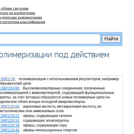
 общие сведения
атент на изобретение
тодические рекомендации
 патентная классификация
полимеризации под действием
C08F2/38
полимеризация с использованием регуляторов, например
обрывателей цепи
C08F293/00
Высокомолекулярные соединения, полученные
полимеризацией с макромолекулой, содержащей функциональные
группы, за счет которых образуются новые полимерные цепи на
одном или обоих концах исходной макромолекулы
C08F220/06
акриловая кислота; метакриловая кислота; их
металлические или аммониевые соли
C08F220/22
эфиры, содержащие галоген
C08F220/32
содержащие эпоксигруппы
C08F220/38
эфиры, содержащие серу
C08F220/40
эфиры ненасыщенных спиртов