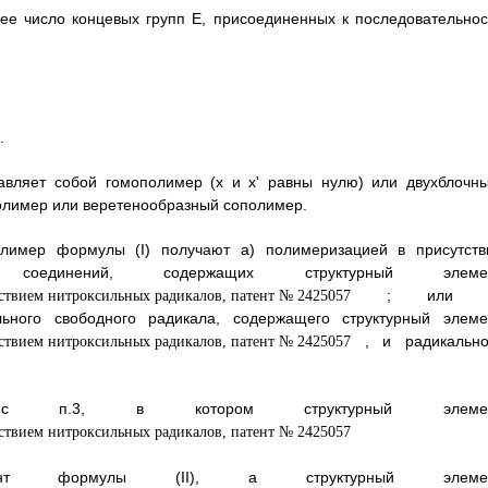
ее число концевых групп Е, присоединенных к последовательнос
.
тавляет собой гомополимер (х и х' равны нулю) или двухблочны
олимер или веретенообразный сополимер.
олимер формулы (I) получают а) полимеризацией в присутств
щих соединений, содержащих структурный элеме
; или б
льного свободного радикала, содержащего структурный элеме
, и радикально
с п.3, в котором структурный элеме
емент формулы (II), а структурный элеме