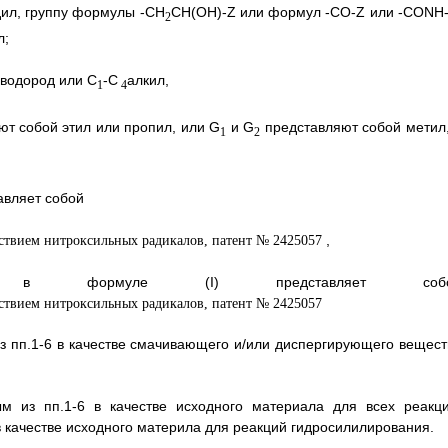
дил, группу формулы -СН
СН(ОН)-Z или формул -CO-Z или -CONH-
2
л;
 водород или C
-С
алкил,
1
4
т собой этил или пропил, или G
и G
представляют собой метил,
1
2
тавляет собой
,
в формуле (I) представляет собо
з пп.1-6 в качестве смачивающего и/или диспергирующего вещест
м из пп.1-6 в качестве исходного материала для всех реакци
 качестве исходного материла для реакций гидросилилирования.