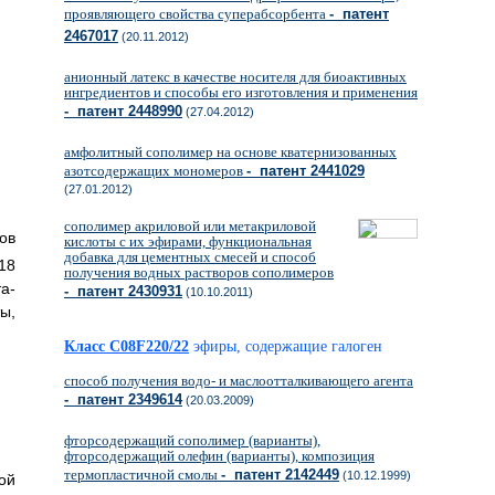
проявляющего свойства суперабсорбента
- патент
2467017
(20.11.2012)
анионный латекс в качестве носителя для биоактивных
ингредиентов и способы его изготовления и применения
- патент 2448990
(27.04.2012)
амфолитный сополимер на основе кватернизованных
азотсодержащих мономеров
- патент 2441029
(27.01.2012)
сополимер акриловой или метакриловой
ов
кислоты с их эфирами, функциональная
добавка для цементных смесей и способ
18
получения водных растворов сополимеров
а-
- патент 2430931
(10.10.2011)
ы,
Класс C08F220/22
эфиры, содержащие галоген
способ получения водо- и маслоотталкивающего агента
- патент 2349614
(20.03.2009)
фторсодержащий сополимер (варианты),
фторсодержащий олефин (варианты), композиция
термопластичной смолы
- патент 2142449
(10.12.1999)
ой