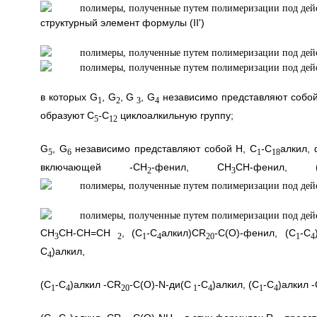
структурный элемент формулы (II')
в которых G
, G
, G
, G
независимо представляют собо
1
2
3
4
образуют C
-С
циклоалкильную группу;
5
12
G
, G
независимо представляют собой Н, С
-С
алкил,
5
6
1
18
включающей -СН
-фенил, СН
СН-фенил, 
2
3
СН
СН-СН=СН
, (С
-С
алкил)CR
-С(O)-фенил, (C
-C
3
2
1
4
20
1
4
С
)алкил,
4
(С
-С
)алкил -CR
-С(O)-N-ди(С
-С
)алкил, (С
-С
)алкил 
1
4
20
1
4
1
4