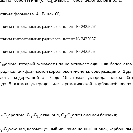
авляет собой Н или (С
-С
)алкил, а * обозначает валентность.
1
4
тствует формулам А', В' или О',
С
алкил, который включает или не включает один или более атом
18
 радикал алифатической карбоновой кислоты, содержащий от 2 до 
слоты, содержащей от 7 до 15 атомов углерода, альфа, бет
до 5 атомов углерода, или ароматической карбоновой кислот
С
-С
аралкил, С
-С
алканоил, С
-С
алкеноил или бензоил;
7
8
2
18
3
5
С
-С
алкенил, незамещенный или замещенный циано-, карбонильн
2
8