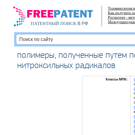
Терминология и
Как получить п
Роспатент - ме
Международная
В РФ
ПАТЕНТНЫЙ ПОИСК
полимеры, полученные путем 
нитроксильных радикалов
Классы МПК: