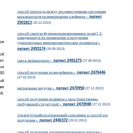
способ перехода между несовместимыми системами
катализаторов полимеризации олефинов
- патент
2501813
(20.12.2013)
способ синтеза функционализированных поли(1,3-
алкадиенов) и их применение в получении
ри
ударопрочных винилароматических полимеров
-
патент 2493174
(20.09.2013)
ой
т,
смесь меркаптанов
- патент 2491275
(27.08.2013)
ых
способ получения полиолефинов
- патент 2476446
30
(27.02.2013)
ый
ве
нитрильные каучуки
- патент 2470950
(27.12.2012)
й,
способ получения полимера с пространственно-
глобулярной структурой
- патент 2470948
(27.12.2012)
этилен/тетрафторэтиленовый сополимер и способ его
получения
- патент 2440372
(20.01.2012)
способ получения этиленпропиленового каучука
-