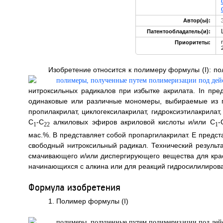
Автор(ы):
Патентообладатель(и):
Приоритеты:
Изобретение относится к полимеру формулы (I):
по
нитроксильных радикалов при избытке акрилата. In пре
одинаковые или различные мономеры, выбираемые из гр
пропилакрилат, циклогексилакрилат, гидроксиэтилакрилат
С
-С
алкиловых эфиров акриловой кислоты и/или C
-
1
22
1
мас.%. В представляет собой пропаргилакрилат. Е предс
свободный нитроксильный радикал. Технический результа
смачивающего и/или диспергирующего вещества для краси
начинающихся с алкина или для реакций гидросилилирования
Формула изобретения
1. Полимер формулы (I)