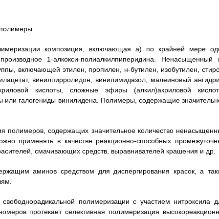
 полимеры.
лимеризации композиция, включающая а) по крайней мере од
роизводное 1-алкокси-полиалкилпиперидина. Ненасыщенный 
ппы, включающей этилен, пропилен, н-бутилен, изобутилен, стиро
илацетат, винилпирролидон, винилимидазол, малеиновый ангидри
акриловой кислоты, сложные эфиры (алкил)акриловой кислот
ды или галогениды винилидена. Полимеры, содержащие значительн
ия полимеров, содержащих значительное количество ненасыщенн
можно применять в качестве реакционно-способных промежуточн
расителей, смачивающих средств, выравнивателей крашения и др.
ержащим аминов средством для диспергирования красок, а так
лям.
 свободнорадикальной полимеризации с участием нитроксила д
омеров протекает селективная полимеризация высокореакционн