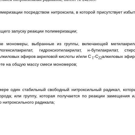
еризации посредством нитроксила, в которой присутствует избыт
ющего запуску реакции полимеризации;
ые мономеры, выбранные из группы, включающей метилакрила
логексилакрилат, гидроксиэтилакрилат, н-бутилакрилат, стиро
алкиловых эфиров акриловой кислоты и/или С
-С
алкиловых эфир
1
22
чете на общую массу смеси мономеров;
мере один стабильный свободный нитроксильный радикал, котор
рода; или группу, которая получается по реакции замещения и
 нитроксильного радикала;