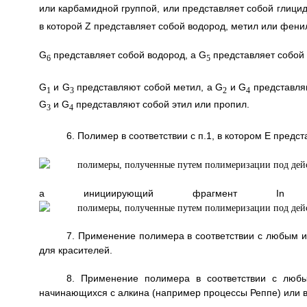
или карбамидной группой, или представляет собой глици
в которой Z представляет собой водород, метил или фени
G
представляет собой водород, a G
представляет собой
6
5
G
и G
представляют собой метил, a G
и G
представляю
1
3
2
4
G
и G
представляют собой этил или пропил.
3
4
6. Полимер в соответствии с п.1, в котором Е предс
а инициирующий фрагмент In 
7. Применение полимера в соответствии с любым и
для красителей.
8. Применение полимера в соответствии с любы
начинающихся с алкина (например процессы Реппе) или в