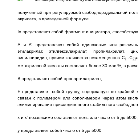
полученный при регулируемой свободнорадикальной полим
акрилата, в приведенной формуле
In представляет собой фрагмент инициатора, способству
А и А' представляют собой одинаковые или различн
этилакрилат, этилгексилакрилат, пропилакрилат, цик
винилпиридин; причем количество незамещенных С
-С
1
22
метакриловой кислоты составляет более 30 мас.%, в рас
В представляет собой пропаргилакрилат;
Е представляет собой группу, содержащую по крайней 
связан с полимером или сополимером через атом кисло
элиминирования присоединенного стабильного свободного
х и х' независимо составляют ноль или число от 5 до 5000;
у представляет собой число от 5 до 5000;