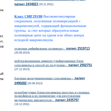
патент 2434023
(20.11.2011)
ок
Класс C08F293/00
Высокомолекулярные
соединения, полученные полимеризацией с
макромолекулой, содержащей функциональные
группы, за счет которых образуются новые
полимерные цепи на одном или обоих концах
т,
исходной макромолекулы
л,
ов
хелатные амфифильные полимеры
- патент 2519713
(20.06.2014)
нейтрализованные амином сульфированные блок-
сополимеры и способ их получения
- патент 2502751
(27.12.2013)
ый
блочные координационные сополимеры
- патент
ли
2490282
(20.08.2013)
резорбируемые блоксополимеры простых и сложных
полиэфиров и их применение для изготовления
медицинских имплантатов
- патент 2435797
(10.12.2011)