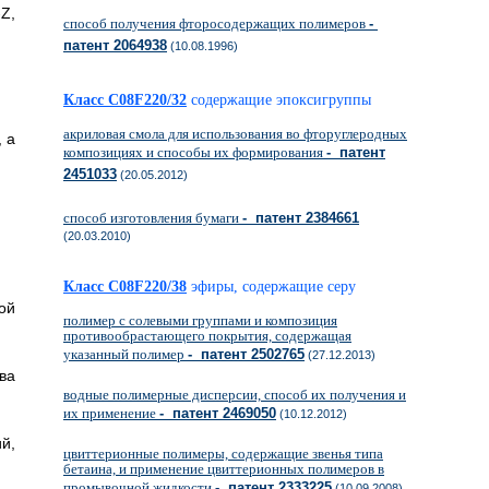
Z,
способ получения фторосодержащих полимеров
-
патент 2064938
(10.08.1996)
Класс C08F220/32
содержащие эпоксигруппы
акриловая смола для использования во фторуглеродных
 а
композициях и способы их формирования
- патент
2451033
(20.05.2012)
способ изготовления бумаги
- патент 2384661
(20.03.2010)
Класс C08F220/38
эфиры, содержащие серу
й
полимер с солевыми группами и композиция
противообрастающего покрытия, содержащая
указанный полимер
- патент 2502765
(27.12.2013)
ва
водные полимерные дисперсии, способ их получения и
их применение
- патент 2469050
(10.12.2012)
й,
цвиттерионные полимеры, содержащие звенья типа
бетаина, и применение цвиттерионных полимеров в
промывочной жидкости
- патент 2333225
(10.09.2008)