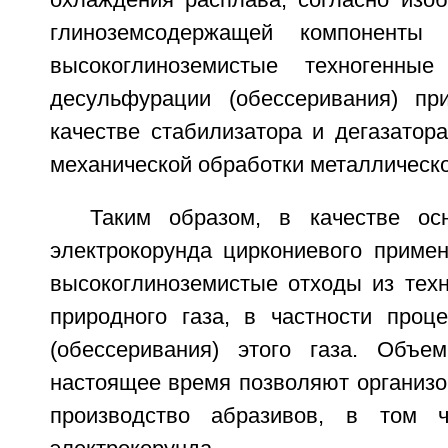
охлаждения расплава, согласно изоб
глиноземсодержащей компоненты
высокоглиноземистые техногенны
десульфурации (обессеривания) пр
качестве стабилизатора и дегазатор
механической обработки металлическо
Таким образом, в качестве ос
электрокорунда циркониевого примен
высокоглиноземистые отходы из техн
природного газа, в частности проц
(обессеривания) этого газа. Объе
настоящее время позволяют организ
производство абразивов, в том ч