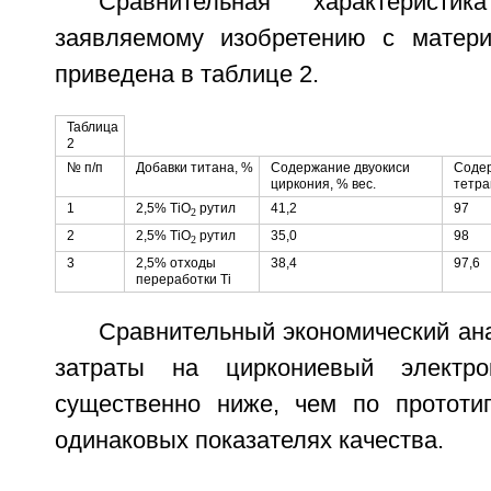
Сравнительная характерист
заявляемому изобретению с матери
приведена в таблице 2.
Таблица
2
№ п/п
Добавки титана, %
Содержание двуокиси
Соде
циркония, % вес.
тетра
1
2,5% TiO
рутил
41,2
97
2
2
2,5% TiO
рутил
35,0
98
2
3
2,5% отходы
38,4
97,6
переработки Ti
Сравнительный экономический ана
затраты на циркониевый электро
существенно ниже, чем по прототип
одинаковых показателях качества.