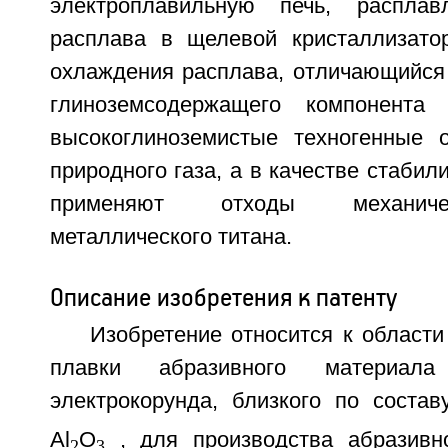
электроплавильную печь, распла
расплава в щелевой кристаллизато
охлаждения расплава, отличающийся 
глиноземсодержащего компонента
высокоглиноземистые техногенные 
природного газа, а в качестве стабил
применяют отходы механиче
металлического титана.
Описание изобретения к патенту
Изобретение относится к област
плавки абразивного материала
электрокорунда, близкого по состав
Al
O
, для производства абразивн
2
3