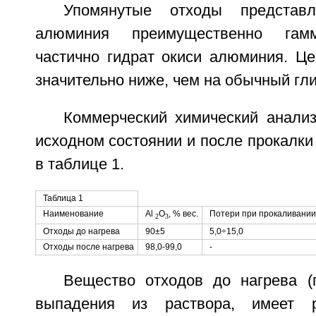
Упомянутые отходы представ
алюминия преимущественно гам
частично гидрат окиси алюминия. Це
значительно ниже, чем на обычный гл
Коммерческий химический анализ
исходном состоянии и после прокалки
в таблице 1.
Таблица 1
Наименование
Al
O
, % вес.
Потери при прокаливании,
2
3
Отходы до нагрева
90±5
5,0÷15,0
Отходы после нагрева
98,0-99,0
-
Вещество отходов до нагрева (п
выпадения из раствора, имеет р