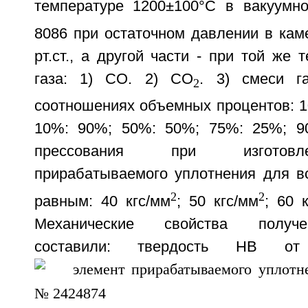
температуре 1200±100°C в вакуумн
8086 при остаточном давлении в кам
рт.ст., а другой части - при той же 
газа: 1) CO. 2) CO
. 3) смеси 
2
соотношениях объемных процентов: 1
10%: 90%; 50%: 50%; 75%: 25%; 9
прессования при изготовл
прирабатываемого уплотнения для в
2
2
равным: 40 кгс/мм
; 50 кгс/мм
; 60 
Механические свойства получе
составили: твердость НВ 