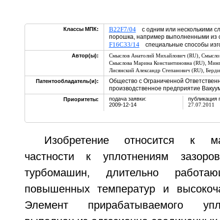
B22F7/04
Классы МПК:
с одним или несколькими сл
порошка, например выполненными из
F16C33/14
специальные способы изг
,
Автор(ы):
Смыслов Анатолий Михайлович (RU)
Смыслов
,
Смыслова Марина Константиновна (RU)
Минг
,
Лисянский Александр Степанович (RU)
Берди
Общество с Ограниченной Ответственн
Патентообладатель(и):
производственное предприятие Вакуу
подача заявки:
публикация 
Приоритеты:
2009-12-14
27.07.2011
Изобретение относится к м
частности к уплотнениям зазоро
турбомашин, длительно работа
повышенных температур и высокоча
Элемент прирабатываемого упл