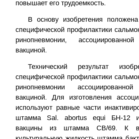
повышает его трудоемкость.
В основу изобретения положена
специфической профилактики сальмон
ринопневмонии, ассоциированной
вакциной.
Технический результат изоб
специфической профилактики сальмон
ринопневмонии ассоциированной 
вакциной. Для изготовления ассоц
используют равные части инактивир
штамма Sal. abortus equi БН-12 и
вакцины из штамма СВ/69. К в
культуральную жидкость штамма бактер