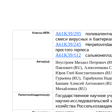
A61K39/295
Классы МПК:
поливалентные
смеси вирусных и бактериа
A61K39/245
Herpetoviridae
простого герпеса
A61K39/112
сальмонелла;
Автор(ы):
Неустроев Михаил Петрович (R
,
Павлович (RU)
Алексеенкова С
Юров Глеб Константинович (RU
,
Гурьевна (RU)
Тарабукина Над
Баишев Алексей Антонович (RU
Михайловна (RU)
Государственное научное у
Патентообладатель(и):
научно-исследовательский и
хозяйства Россельхозакаде