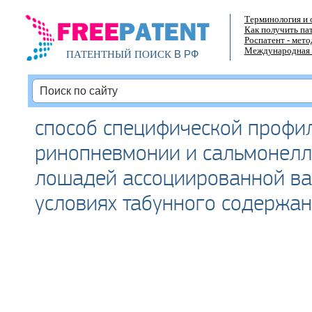
Терминология и 
Как получить па
Роспатент - мет
Международная 
В РФ
ПАТЕНТНЫЙ ПОИСК
способ специфической профи
ринопневмонии и сальмонелл
лошадей ассоциированной ва
условиях табунного содержа