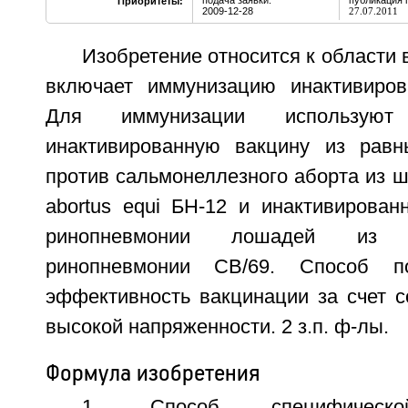
подача заявки:
публикация 
Приоритеты:
2009-12-28
27.07.2011
Изобретение относится к области 
включает иммунизацию инактивиров
Для иммунизации используют 
инактивированную вакцину из равн
против сальмонеллезного аборта из ш
abortus equi БН-12 и инактивирован
ринопневмонии лошадей из
ринопневмонии СВ/69. Способ по
эффективность вакцинации за счет с
высокой напряженности. 2 з.п. ф-лы.
Формула изобретения
1. Способ специфическо