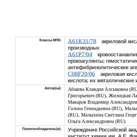
A61K31/78
Классы МПК:
акриловой кисл
производных
A61P7/04
кровоостанавлив
прокоагулянты; гемостатиче
антифибринолитические аг
C08F20/06
акриловая кисл
кислота; их металлические
Автор(ы):
Абзаева Клавдия Алсыковна (RU
,
Григорьевич (RU)
Жилицкая Ла
Макаров Владимир Александров
,
Галина Геннадьевна (RU)
Малых
,
(RU)
Малыхина Светлана Георг
Ольга Александровна (RU)
Учреждение Российской ака
Патентообладатель(и):
институт химии им. А.Е. Фа