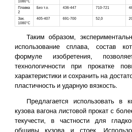
1080°С
Плавка
Без т.о.
436-447
710-721
4
2
Зак.
405-407
691-700
52,0
2
1080°С
Таким образом, экспериментальн
использование сплава, состав ко
формуле изобретения, позволя
технологичности при прокатке пов
характеристики и сохранить на достат
пластичность и ударную вязкость.
Предлагается использовать в 
кузова вагона листовой прокат с бол
текучести, в частности для гладк
обшивы кузова и стоек. Использо