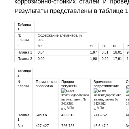
коррозионно-стойких сталей и прове
Результаты представлены в таблице 1 
Таблица
1
№
Содержание элементов, %
плавки
вес.
С
Мn
Si
Cr
Ni
P
Плавка 1
0,04
1,97
0,51
18,01
9
Плавка 2
0,09
1,90
0,29
17,91
1
Таблица
2
№
Термическая
Предел
Временное
О
плавки
обработка
текучести
сопротивление
у
, МПа
, МПа
,
0,2
в
5
Плавка
Без т.о.
433-518
741-752
4
1
Зак.
427-427
726-736
45,6-47,2
3