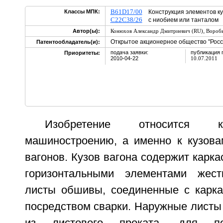
B61D17/00
Классы МПК:
Конструкция элементов ку
C22C38/26
с ниобием или танталом
,
Автор(ы):
Конюхов Александр Дмитриевич (RU)
Воробь
Открытое акционерное общество "Росс
Патентообладатель(и):
подача заявки:
публикация 
Приоритеты:
2010-04-22
10.07.2011
Изобретение относится к
машиностроению, а именно к кузов
вагонов. Кузов вагона содержит карка
горизонтальными элементами жес
листы обшивы, соединенные с карк
посредством сварки. Наружные лист