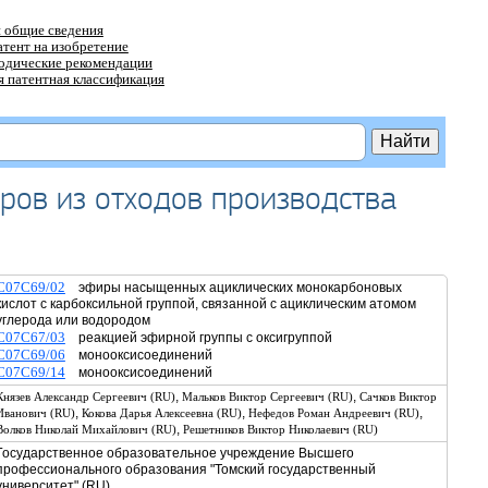
 общие сведения
атент на изобретение
тодические рекомендации
 патентная классификация
ров из отходов производства
C07C69/02
эфиры насыщенных ациклических монокарбоновых
кислот с карбоксильной группой, связанной с ациклическим атомом
углерода или водородом
C07C67/03
реакцией эфирной группы с оксигруппой
C07C69/06
монооксисоединений
C07C69/14
монооксисоединений
,
,
Князев Александр Сергеевич (RU)
Мальков Виктор Сергеевич (RU)
Сачков Виктор
,
,
,
Иванович (RU)
Кокова Дарья Алексеевна (RU)
Нефедов Роман Андреевич (RU)
,
Волков Николай Михайлович (RU)
Решетников Виктор Николаевич (RU)
Государственное образовательное учреждение Высшего
профессионального образования "Томский государственный
университет" (RU),