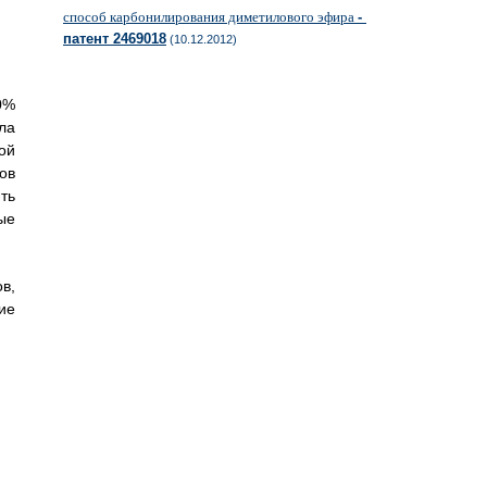
способ карбонилирования диметилового эфира
-
патент 2469018
(10.12.2012)
0%
ла
ой
ов
ть
ые
в,
ие