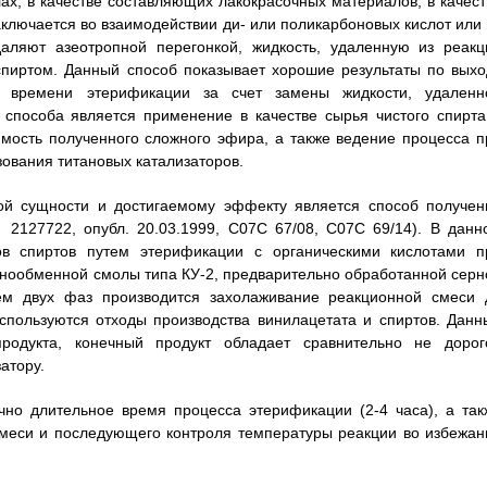
ах, в качестве составляющих лакокрасочных материалов, в качест
ключается во взаимодействии ди- или поликарбоновых кислот или 
аляют азеотропной перегонкой, жидкость, удаленную из реакц
спиртом. Данный способ показывает хорошие результаты по выхо
е времени этерификации за счет замены жидкости, удаленн
о способа является применение в качестве сырья чистого спирта
имость полученного сложного эфира, а также ведение процесса п
зования титановых катализаторов.
ой сущности и достигаемому эффекту является способ получен
2127722, опубл. 20.03.1999, С07С 67/08, С07С 69/14). В данн
в спиртов путем этерификации с органическими кислотами п
ионообменной смолы типа КУ-2, предварительно обработанной серн
ием двух фаз производится захолаживание реакционной смеси 
 используются отходы производства винилацетата и спиртов. Данн
родукта, конечный продукт обладает сравнительно не дорог
атору.
чно длительное время процесса этерификации (2-4 часа), а так
смеси и последующего контроля температуры реакции во избежан