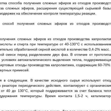
отка способа получения сложных эфиров из отходов производст
теза сложных эфиров, расширения существующей сырьевой базы
издержек на обеспечение контроля температуры реакции.
 способ получения сложных эфиров из отходов производст
получения сложных эфиров из отходов производства капролакта
кислоты и спирта при температуре от 40-130°С с использованием
тельно обработанной серной кислотой в количестве 0,4-2% масс. 
ой смеси перед разделением двух фаз. В отличие от прототипа
 условиях автокаталитического выделения тепла, поддерживающе
пиртовые отходы производства капролактама, содержащие 60-70% 
нертных примесей.
ся в следующем. В качестве исходного сырья используют отхо
 реакторе периодического действия, контактируют с органически
 от 40 до 130°С, который поддерживается за счет баланса тепл
держания температуры. Время контакта 1,5-2 ч, катализатор