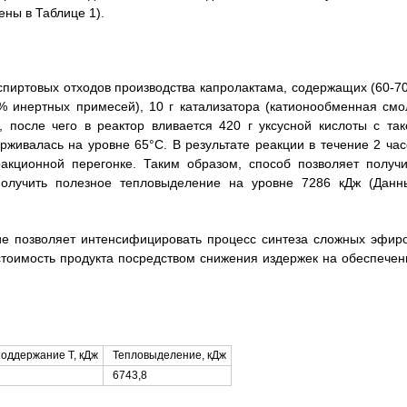
ны в Таблице 1).
 спиртовых отходов производства капролактама, содержащих (60-7
5% инертных примесей), 10 г катализатора (катионообменная смо
, после чего в реактор вливается 420 г уксусной кислоты с так
живалась на уровне 65°С. В результате реакции в течение 2 час
акционной перегонке. Таким образом, способ позволяет получи
олучить полезное тепловыделение на уровне 7286 кДж (Данн
е позволяет интенсифицировать процесс синтеза сложных эфиро
тоимость продукта посредством снижения издержек на обеспечен
оддержание Т, кДж
Тепловыделение, кДж
6743,8