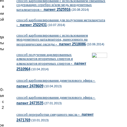
их
способ карбонилирования с использованием связанных
содержащих серебро и/или медь морденитных
, в
катализаторов
- патент 2525916
(20.08.2014)
ии
ой
способ карбонилирования для получения метилацетата
- патент 2522431
(10.07.2014)
способ карбонилирования с использованием
да
морденитного катализатора, нанесенного на
ты
неорганические оксиды
- патент 2518086
(10.06.2014)
ты
способ получения ацилированных
алкоксилатов вторичных спиртов и
алкоксилатов вторичных спиртов
- патент
2510964
(10.04.2014)
способ карбонилирования диметилового эфира
-
патент 2478609
(10.04.2013)
0-
ая
способ карбонилирования диметилового эфира
-
 с
патент 2473535
(27.01.2013)
 2
способ переработки сивушного масла
- патент
2471769
(10.01.2013)
ое