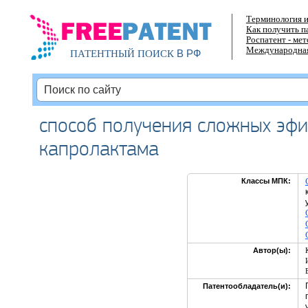
Терминология и
Как получить п
Роспатент - ме
Международная
В РФ
ПАТЕНТНЫЙ ПОИСК
способ получения сложных эфи
капролактама
Классы МПК:
Автор(ы):
Патентообладатель(и):