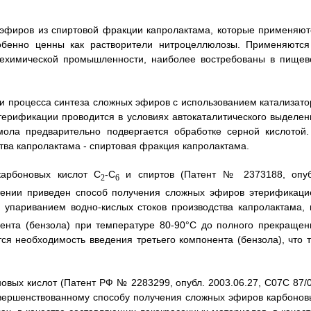
 эфиров из спиртовой фракции капролактама, которые применяют
собенно ценны как растворители нитроцеллюлозы. Применяются
ефтехимической промышленности, наиболее востребованы в пищев
и процесса синтеза сложных эфиров с использованием катализато
терификации проводится в условиях автокаталитического выделен
ола предварительно подвергается обработке серной кислотой.
тва капролактама - спиртовая фракция капролактама.
карбоновых кислот С
-С
и спиртов (Патент № 2373188, опуб
2
6
етении приведен способ получения сложных эфиров этерификаци
 упариванием водно-кислых стоков производства капролактама, 
онента (бензола) при температуре 80-90°С до полного прекращен
ся необходимость введения третьего компонента (бензола), что т
овых кислот (Патент РФ № 2283299, опубл. 2003.06.27, С07С 87/0
овершенствованному способу получения сложных эфиров карбонов