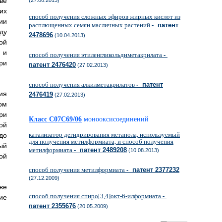
ве
(27.06.2013)
их
способ получения сложных эфиров жирных кислот из
ии
расплющенных семян масличных растений
- патент
ду
2478696
(10.04.2013)
ой
 и
способ получения этиленгликольдиметакрилата
-
ри
патент 2476420
(27.02.2013)
способ получения алкилметакрилатов
- патент
ия
2476419
(27.02.2013)
ом
ри
Класс C07C69/06
монооксисоединений
ой
катализатор дегидрирования метанола, используемый
до
для получения метилформиата, и способ получения
ый
метилформиата
- патент 2489208
(10.08.2013)
ой
способ получения метилформиата
- патент 2377232
(27.12.2009)
же
способ получения спиро[3,4]окт-6-илформиата
-
ие
патент 2355676
(20.05.2009)