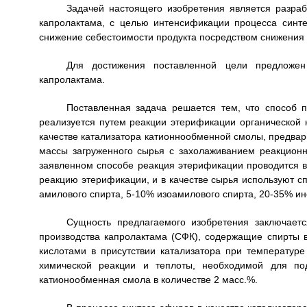
Задачей настоящего изобретения является разраб
капролактама, с целью интенсификации процесса син
снижение себестоимости продукта посредством снижения 
Для достижения поставленной цели предложен
капролактама.
Поставленная задача решается тем, что способ 
реализуется путем реакции этерификации органической 
качестве катализатора катионнообменной смолы, предвари
массы загруженного сырья с захолаживанием реакционн
заявленном способе реакция этерификации проводится в
реакцию этерификации, и в качестве сырья используют с
амилового спирта, 5-10% изоамилового спирта, 20-35% и
Сущность предлагаемого изобретения заключает
производства капролактама (СФК), содержащие спирты в
кислотами в присутствии катализатора при температуре
химической реакции и теплоты, необходимой для под
катионообменная смола в количестве 2 масс.%.