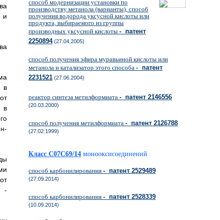
способ модернизации установки по
ва
производству метанола (варианты), способ
 и
получения водорода уксусной кислоты или
продукта, выбираемого из группы
производных уксусной кислоты
- патент
2250894
(27.04.2005)
ва
способ получения эфира муравьиной кислоты или
метанола и катализатор этого способа
- патент
ма
2231521
(27.06.2004)
 в
реактор синтеза метилформиата
- патент 2146556
от
(20.03.2000)
 в
го
способ получения метилформиата
- патент 2126788
н-
(27.02.1999)
Класс C07C69/14
монооксисоединений
ды
ми
способ карбонилирования
- патент 2529489
от
(27.09.2014)
 -
способ карбонилирования
- патент 2528339
(10.09.2014)