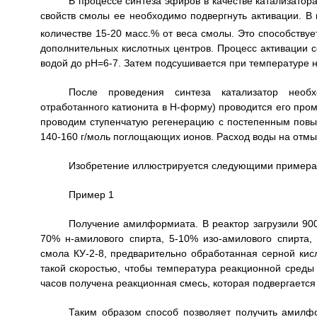
В процессе синтеза эфиров в качестве катализато
свойств смолы ее необходимо подвергнуть активации. В 
количестве 15-20 масс.% от веса смолы. Это способству
дополнительных кислотных центров. Процесс активации с
водой до рН=6-7. Затем подсушивается при температуре не
После проведения синтеза катализатор необх
отработанного катионита в Н-форму) проводится его про
проводим ступенчатую регенерацию с постепенным повы
140-160 г/моль поглощающих ионов. Расход воды на отмыв
Изобретение иллюстрируется следующими примера
Пример 1
Получение амилформиата. В реактор загрузили 900
70% н-амилового спирта, 5-10% изо-амилового спирта,
смола КУ-2-8, предварительно обработанная серной кисл
такой скоростью, чтобы температура реакционной среды 
часов получена реакционная смесь, которая подвергаетс
Таким образом способ позволяет получить амилф