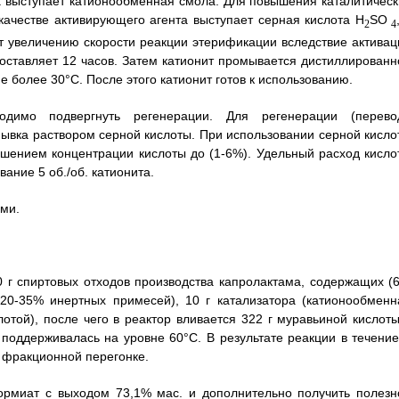
ра выступает катионообменная смола. Для повышения каталитическ
качестве активирующего агента выступает серная кислота H
SO
2
4
ет увеличению скорости реакции этерификации вследствие активац
оставляет 12 часов. Затем катионит промывается дистиллированн
 более 30°С. После этого катионит готов к использованию.
одимо подвергнуть регенерации. Для регенерации (перево
мывка раствором серной кислоты. При использовании серной кисло
шением концентрации кислоты до (1-6%). Удельный расход кисло
ание 5 об./об. катионита.
ми.
 г спиртовых отходов производства капролактама, содержащих (6
 20-35% инертных примесей), 10 г катализатора (катионообменн
отой), после чего в реактор вливается 322 г муравьиной кислоты
поддерживалась на уровне 60°С. В результате реакции в течение
я фракционной перегонке.
ормиат с выходом 73,1% мас. и дополнительно получить полезн