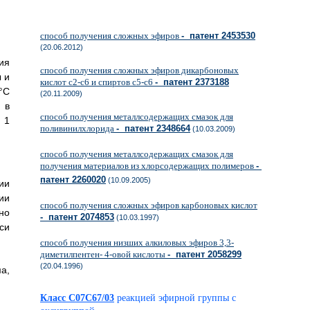
способ получения сложных эфиров
- патент 2453530
(20.06.2012)
ия
способ получения сложных эфиров дикарбоновых
 и
кислот c2-c6 и спиртов c5-c6
- патент 2373188
°С
(20.11.2009)
 в
способ получения металлсодержащих смазок для
 1
поливинилхлорида
- патент 2348664
(10.03.2009)
способ получения металлсодержащих смазок для
получения материалов из хлорсодержащих полимеров
-
патент 2260020
(10.09.2005)
ии
ии
способ получения сложных эфиров карбоновых кислот
но
- патент 2074853
(10.03.1997)
си
способ получения низших алкиловых эфиров 3,3-
диметилпентен- 4-овой кислоты
- патент 2058299
(20.04.1996)
а,
Класс C07C67/03
реакцией эфирной группы с