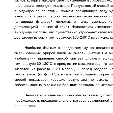
кислот, которые находят свое применение в лаковых смол
пластификаторов для пластмасс. Предлагаемый способ за
ангидридов со спиртами, причем реакционную воду уд
азеотропной дистилляцией, полностью снова заменяют 
(ангидрида фталевой кислоты), а также уменьшени
дистилляцией, на чистый спирт. Недостатком известног
ангидрида кислоты, что существенно удорожает себесто
достаточно высоких температурах 160-240°С из-за исполь
Наиболее близким к предлагаемому по техническ
смеси сложных эфиров и/или их смесей (Патент РФ № 
изобретении приведен способ синтеза сложных эфиро
температуре 60-130°С, в присутствии катализатора - кат
кислотой из расчета 5-20 масс.%, и перед разделен
температуры (-2)-(-5)°С, а в качестве исходного сырья
способ показывает хорошие результаты по выходу п
себестоимостью, а также не большим расходом по катализ
Недостатком известного способа является достато
необходимость предварительного нагрева реакционной 
ее перегрева.