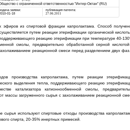
Общество с ограниченной ответственностью "Интер-Октан" (RU)
подача заявки:
публикация патента:
2010-01-18
27.06.2011
ых эфиров из спиртовой фракции капролактама. Способ получен
существляется путем реакции этерификации органической кислоты
, поддерживающего реакцию этерификации при температуре 40-130
бменной смолы, предварительно обработанной серной кислотой
 захолаживанием реакционной смеси перед разделением двух фаз.
дов производства капролактама, путем реакции этерификац
ического выделения тепла, поддерживающего реакцию этерификац
естве катализатора катионнообменной смолы, предваритель
 от массы загруженного сырья с захолаживанием реакционной сме
тве сырья используют спиртовые отходы производства капролактам
вого спирта, 20-35% инертных примесей.