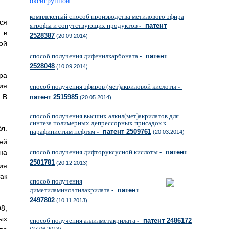
оксигруппой
комплексный способ производства метилового эфира
ся
ятрофы и сопутствующих продуктов
- патент
 в
2528387
(20.09.2014)
ой
способ получения дифенилкарбоната
- патент
2528048
(10.09.2014)
ра
ия
способ получения эфиров (мет)акриловой кислоты
-
 В
патент 2515985
(20.05.2014)
способ получения высших алкил(мет)акрилатов для
синтеза полимерных депрессорных присадок к
л.
парафинистым нефтям
- патент 2509761
(20.03.2014)
ей
на
способ получения дифторуксусной кислоты
- патент
2501781
(20.12.2013)
ия
ак
способ получения
диметиламиноэтилакрилата
- патент
2497802
(10.11.2013)
8,
ых
способ получения аллилметакрилата
- патент 2486172