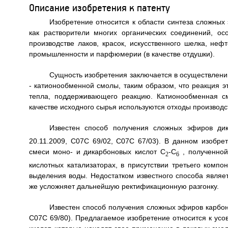
Описание изобретения к патенту
Изобретение относится к области синтеза сложных
как растворители многих органических соединений, о
производстве лаков, красок, искусственного шелка, н
промышленности и парфюмерии (в качестве отдушки).
Сущность изобретения заключается в осуществлени
- катионообменной смолы, таким образом, что реакция э
тепла, поддерживающего реакцию. Катионообменная см
качестве исходного сырья используются отходы производс
Известен способ получения сложных эфиров ди
20.11.2009, С07С 69/02, С07С 67/03). В данном изобр
смеси моно- и дикарбоновых кислот С
-С
, полученной
2
6
кислотных катализаторах, в присутствии третьего комп
выделения воды. Недостатком известного способа являет
же усложняет дальнейшую ректификационную разгонку.
Известен способ получения сложных эфиров карбон
С07С 69/80). Предлагаемое изобретение относится к ус