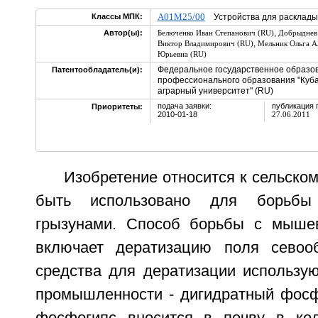
A01M25/00
Классы МПК:
Устройства для расклады
,
Автор(ы):
Белюченко Иван Степанович (RU)
Добрыднев 
,
Виктор Владимирович (RU)
Мельник Ольга А
Юрьевна (RU)
Федеральное государственное образо
Патентообладатель(и):
профессионального образования "Куба
аграрный университет" (RU)
подача заявки:
публикация 
Приоритеты:
2010-01-18
27.06.2011
Изобретение относится к сельском
быть использовано для борьб
грызунами. Способ борьбы с мыше
включает дератизацию поля севооб
средства для дератизации использую
промышленности - дигидратный фосф