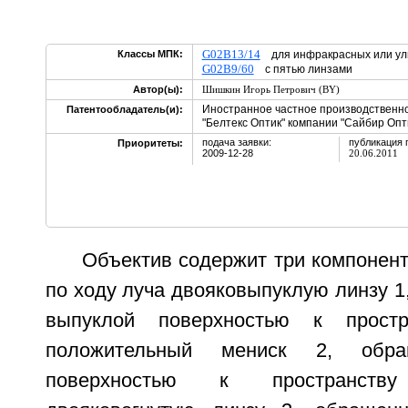
G02B13/14
Классы МПК:
для инфракрасных или ул
G02B9/60
с пятью линзами
Автор(ы):
Шишкин Игорь Петрович (BY)
Иностранное частное производственн
Патентообладатель(и):
"Белтекс Оптик" компании "Сайбир Опти
подача заявки:
публикация 
Приоритеты:
2009-12-28
20.06.2011
Объектив содержит три компонен
по ходу луча двояковыпуклую линзу 
выпуклой поверхностью к простр
положительный мениск 2, обра
поверхностью к пространств