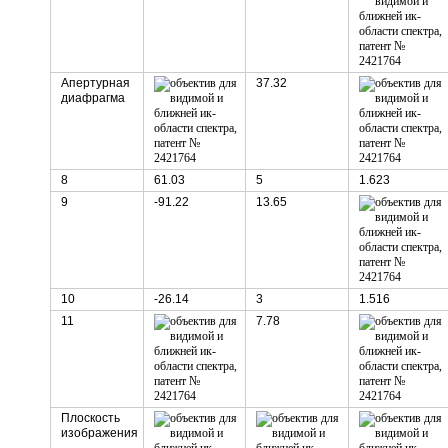
Апертурная
37.32
диафрагма
8
61.03
5
1.623
9
-91.22
13.65
10
-26.14
3
1.516
11
7.78
Плоскость
изображения