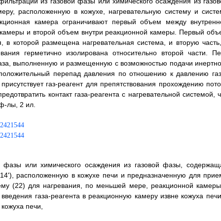
фильтрации из газовой фазы или химического осаждения из газов
еру, расположенную в кожухе, нагревательную систему и систе
еакционная камера ограничивают первый объем между внутренн
 камеры и второй объем внутри реакционной камеры. Первый объ
, в которой размещена нагревательная система, и вторую часть,
ревания герметично изолирована относительно второй части. Пе
газа, выполненную и размещенную с возможностью подачи инертно
 положительный перепад давления по отношению к давлению газ
 присутствует газ-реагент для препятствования прохождению пото
предотвратить контакт газа-реагента с нагревательной системой, ч
ф-лы, 2 ил.
й фазы или химического осаждения из газовой фазы, содержащ
, 14'), расположенную в кожухе печи и предназначенную для прие
ему (22) для нагревания, по меньшей мере, реакционной камеры
 введения газа-реагента в реакционную камеру извне кожуха печи
 кожуха печи,