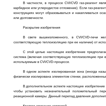
В частности, в процессе CVI/CVD газ-реагент явл
карбидное или углеродистое отложение). Если газ-реагент
конструкциях могут образовываться и накапливаться ос
или долговечности.
Раскрытие изобретения
В свете вышеизложенного, в CVI/CVD-печи жел
соответствующую теплоизоляцию при ее наличии) от испол
С этой целью настоящее изобретение предполагае
система (включая соответствующую теплоизоляцию при ее
используемым в CVI/CVD-процессе.
В одном аспекте изолированная зона (иногда назы
физически изолирована элементом стенки, расположенным 
В дополнительном аспекте настоящее изобретение п
чтобы установить незначительный положительный пер
реакционной камеры. Данный перепад давления дополните
Краткое описание чертежей