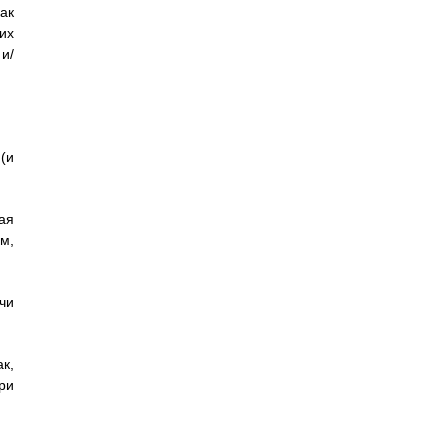
ак
их
и/
(и
ая
м,
чи
к,
ри
.