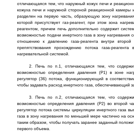
отличающаяся тем, что наружный кожух печи и реакцион
кожуха печи и наружной стороной реакционной камеры 
разделен на первую часть, образующую зону нагревания
которой присутствует газ-реагент, при этом зона нагре
реагентом, причем печь дополнительно содержит систе
возможностью подачи инертного газа в зону нагревания
отношению к давлению газа-реагента внутри второй ч
препятствования прохождению потока газа-реагента 
нагревательной системой.
2. Печь по п.1, отличающаяся тем, что содерж
возможностью определения давления (Р1) в зоне наг
регулятор (36) потока, функционирующий в соответств
чтобы задавать расход инертного газа, обеспечивающий з
3. Печь по п.2, отличающаяся тем, что содерж
возможностью определения давления (Р2) во второй час
регулятор потока системы циркуляции инертного газа в
газа в зону нагревания по меньшей мере частично на осн
таким образом, чтобы получать заранее заданный положи
первого объема.