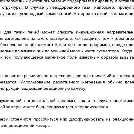
ок тормозных дисков газ-реагент подвергается пиролизу и оставля
 структуры. В случае углеводородного газа, например, продукт
олучается углеродный композитный материал (такой, как матери
 для таких печей может служить индукционная нагревательн
 изготовлена из такого материала, как графит, с тем, чтобы игра
обеспечения необходимого магнитного поля, например, в виде одн
онально примыкающих по меньшей мере к части сусцептора. Когда 
ый ток, получающееся магнитное поле известным образом вызыва
 является резистивное нагревание, где электрический ток проход
ревается. Использование резистивного нагревания обычно влеч
онструкции, задающей реакционную камеру.
укционной нагревательной системы, так и в случае резистивн
ной камеры может быть предусмотрена теплоизоляция.
меру, стремится просочиться или диффундировать из реакционн
 вне реакционной камеры.