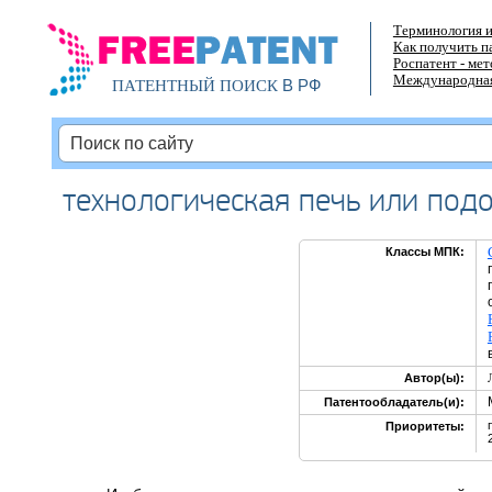
Терминология и
Как получить п
Роспатент - ме
Международная
В РФ
ПАТЕНТНЫЙ ПОИСК
технологическая печь или под
Классы МПК:
Автор(ы):
Патентообладатель(и):
Приоритеты: