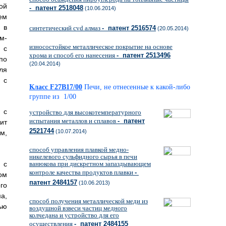
ой
- патент 2518048
(10.06.2014)
ем
 в
синтетический cvd алмаз
- патент 2516574
(20.05.2014)
м-
износостойкое металлическое покрытие на основе
 с
хрома и способ его нанесения
- патент 2513496
по
(20.04.2014)
ля
 с
Класс F27B17/00
Печи, не отнесенные к какой-либо
группе из 1/00
 с
устройство для высокотемпературного
испытания металлов и сплавов
- патент
ит
2521744
(10.07.2014)
м,
способ управления плавкой медно-
никелевого сульфидного сырья в печи
 с
ванюкова при дискретном запаздывающем
контроле качества продуктов плавки
-
ом
патент 2484157
(10.06.2013)
го
а,
способ получения металлической меди из
ью
воздушной взвеси частиц медного
колчедана и устройство для его
осуществления
- патент 2484155