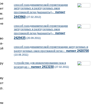
ое
способ газодинамической герметизации
загрузочных и разгрузочных окон
ет
протяжной печи (варианты)
- патент
м.
2443960
(27.02.2012)
нт
не
способ газодинамической герметизации
загрузочных и разгрузочных окон
протяжной печи (варианты)
- патент
2429435
во
(20.09.2011)
а-
способ газодинамической герметизации загрузочных и
ой
разгрузочных окон протяжной печи
- патент 2420700
(10.06.2011)
устройство для инжектирования газа в
ру
резервуар
- патент 2413150
(27.02.2011)
ву
ют
р,
им