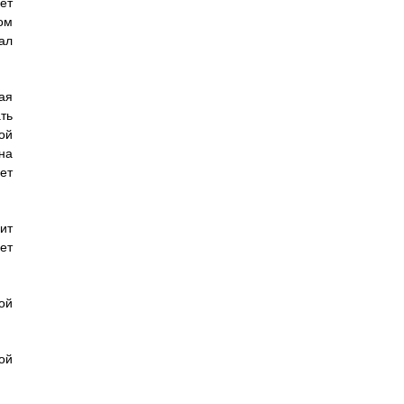
ет
ом
ал
ая
ть
ой
на
ет
ит
ет
ой
ой