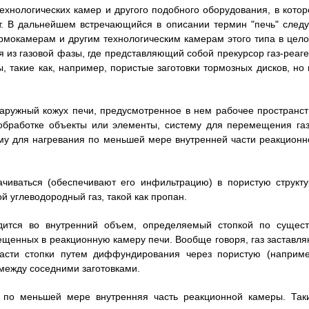
ехнологических камер и другого подобного оборудования, в котор
нт. В дальнейшем встречающийся в описании термин "печь" следу
рмокамерам и другим технологическим камерам этого типа в цело
из газовой фазы, где представляющий собой прекурсор газ-реаге
 такие как, например, пористые заготовки тормозных дисков, но 
наружный кожух печи, предусмотренное в нем рабочее пространст
бработке объекты или элементы, систему для перемещения газ
тему для нагревания по меньшей мере внутренней части реакционн
ачиваться (обеспечивают его инфильтрацию) в пористую структу
й углеводородный газ, такой как пропан.
одится во внутренний объем, определяемый стопкой по сущест
ещенных в реакционную камеру печи. Вообще говоря, газ заставля
части стопки путем диффундирования через пористую (наприме
 между соседними заготовками.
 по меньшей мере внутренняя часть реакционной камеры. Так