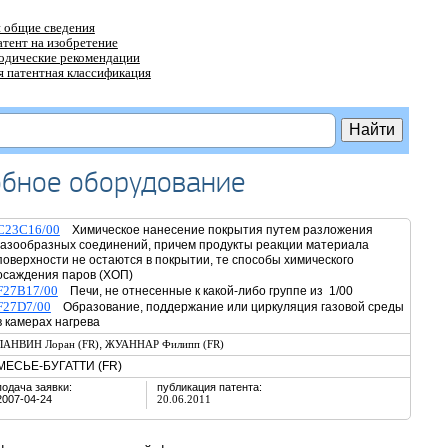
 общие сведения
атент на изобретение
тодические рекомендации
 патентная классификация
обное оборудование
C23C16/00
Химическое нанесение покрытия путем разложения
газообразных соединений, причем продукты реакции материала
поверхности не остаются в покрытии, те способы химического
осаждения паров (ХОП)
F27B17/00
Печи, не отнесенные к какой-либо группе из 1/00
F27D7/00
Образование, поддержание или циркуляция газовой среды
в камерах нагрева
,
ЛАНВИН Лоран (FR)
ЖУАННАР Филипп (FR)
МЕСЬЕ-БУГАТТИ (FR)
подача заявки:
публикация патента:
2007-04-24
20.06.2011