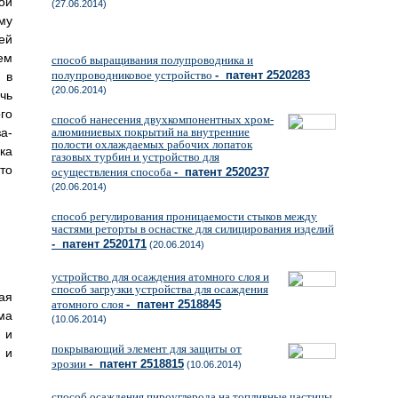
ой
(27.06.2014)
му
ей
ем
способ выращивания полупроводника и
полупроводниковое устройство
- патент 2520283
 в
(20.06.2014)
чь
го
способ нанесения двухкомпонентных хром-
а-
алюминиевых покрытий на внутренние
полости охлаждаемых рабочих лопаток
ка
газовых турбин и устройство для
то
осуществления способа
- патент 2520237
(20.06.2014)
способ регулирования проницаемости стыков между
частями реторты в оснастке для силицирования изделий
- патент 2520171
(20.06.2014)
устройство для осаждения атомного слоя и
способ загрузки устройства для осаждения
ая
атомного слоя
- патент 2518845
ма
(10.06.2014)
 и
покрывающий элемент для защиты от
 и
эрозии
- патент 2518815
(10.06.2014)
способ осаждения пироуглерода на топливные частицы