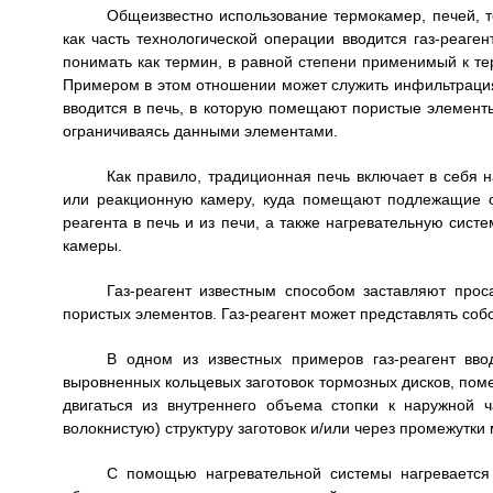
Общеизвестно использование термокамер, печей, т
как часть технологической операции вводится газ-реаге
понимать как термин, в равной степени применимый к те
Примером в этом отношении может служить инфильтрация 
вводится в печь, в которую помещают пористые элементы,
ограничиваясь данными элементами.
Как правило, традиционная печь включает в себя 
или реакционную камеру, куда помещают подлежащие о
реагента в печь и из печи, а также нагревательную сис
камеры.
Газ-реагент известным способом заставляют прос
пористых элементов. Газ-реагент может представлять собо
В одном из известных примеров газ-реагент вв
выровненных кольцевых заготовок тормозных дисков, пом
двигаться из внутреннего объема стопки к наружной 
волокнистую) структуру заготовок и/или через промежутки
С помощью нагревательной системы нагревается