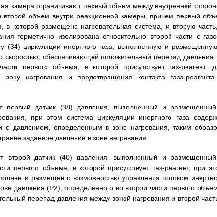
ная камера ограничивают первый объем между внутренней сторон
и второй объем внутри реакционной камеры, причем первый объ
, в которой размещена нагревательная система, и вторую часть,
вания герметично изолирована относительно второй части с газо
му (34) циркуляции инертного газа, выполненную и размещенную
 со скоростью, обеспечивающей положительный перепад давления 
асти первого объема, в которой присутствует газ-реагент, д
в зону нагревания и предотвращения контакта газа-реагента
ит первый датчик (38) давления, выполненный и размещенный
ревания, при этом система циркуляции инертного газа содерж
ии с давлением, определенным в зоне нагревания, таким образо
аранее заданное давление в зоне нагревания.
ит второй датчик (40) давления, выполненный и размещенный
ти первого объема, в которой присутствует газ-реагент, при эт
ыполнен и размещен с возможностью управления потоком инертно
ове давления (Р2), определенного во второй части первого объем
тельный перепад давления между зоной нагревания и второй част