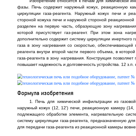
Изобретение относится к печам для химической ин
фазы. Печь содержит наружный кожух, реакционную кам
циркуляции газа-реагента. Наружный кожух печи и р
стороной кожуха печи и наружной стороной реакционной
разделен на первую часть, образующую зону нагревания
которой присутствует газ-реагент. При этом зона наг
дополнительно содержит систему циркуляции инертного 
газа в зону нагревания со скоростью, обеспечивающей
реагента внутри второй части первого объема, в которой
газа-реагента в зону нагревания. Конструкция позволяет 
повышает надежность и долговечность устройства. 12 з.п. 
Формула изобретения
1. Печь для химической инфильтрации из газово
наружный кожух (12, 12') печи, реакционную камеру (14
подлежащего обработке элемента, нагревательную сист
систему циркуляции газа-реагента, предназначенную для
для передачи газа-реагента из реакционной камеры вовне