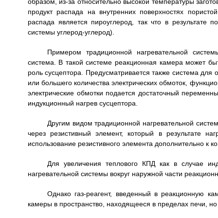
образом, из-за относительно высокой температуры заготов
продукт распада на внутренних поверхностях пористой
распада является пироуглерод, так что в результате п
системы углерод-углерод).
Примером традиционной нагревательной системы
система. В такой системе реакционная камера может быть
роль сусцептора. Предусматривается также система для 
или большего количества электрических обмоток, функци
электрические обмотки подается достаточный переменн
индукционный нагрев сусцептора.
Другим видом традиционной нагревательной системы
через резистивный элемент, который в результате наг
использование резистивного элемента дополнительно к к
Для увеличения теплового КПД как в случае инд
нагревательной системы вокруг наружной части реакцион
Однако газ-реагент, введенный в реакционную ка
камеры в пространство, находящееся в пределах печи, но