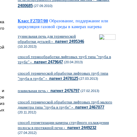
2400685
(27.09.2010)
Класс F27D7/00
Образование, поддержание или
ка
циркуляция газовой среды в камерах нагрева
го
туннельная печь для термической
обработки деталей
- патент 2495346
ой
(10.10.2013)
способ термообработки лифтовых труб типа "труба в
трубе"
- патент 2479647
(20.04.2013)
способ термической обработки лифтовых труб типа
"труба в трубе"
- патент 2478125
(27.03.2013)
 и
плавильная печь
- патент 2476797
(27.02.2013)
ре
способ термической обработки лифтовых труб малого
из
диаметра типа "труба в трубе"
- патент 2467077
ых
(20.11.2012)
способ герметизации камеры струйного охлаждения
полосы в протяжной печи
- патент 2449232
(27.04.2012)