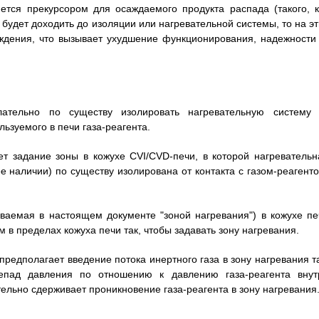
яется прекурсором для осаждаемого продукта распада (такого, к
 будет доходить до изоляции или нагревательной системы, то на эт
аждения, что вызывает ухудшение функционирования, надежности 
ательно по существу изолировать нагревательную систему 
ьзуемого в печи газа-реагента.
т задание зоны в кожухе CVI/CVD-печи, в которой нагревательн
 наличии) по существу изолирована от контакта с газом-реагенто
ваемая в настоящем документе "зоной нагревания") в кожухе пе
в пределах кожуха печи так, чтобы задавать зону нагревания.
редполагает введение потока инертного газа в зону нагревания та
епад давления по отношению к давлению газа-реагента внут
льно сдерживает проникновение газа-реагента в зону нагревания