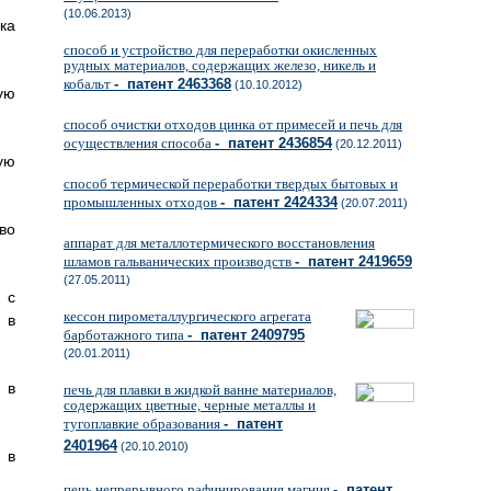
(10.06.2013)
ка
способ и устройство для переработки окисленных
рудных материалов, содержащих железо, никель и
кобальт
- патент 2463368
(10.10.2012)
ую
способ очистки отходов цинка от примесей и печь для
осуществления способа
- патент 2436854
(20.12.2011)
ую
способ термической переработки твердых бытовых и
промышленных отходов
- патент 2424334
(20.07.2011)
во
аппарат для металлотермического восстановления
шламов гальванических производств
- патент 2419659
(27.05.2011)
 с
кессон пирометаллургического агрегата
 в
барботажного типа
- патент 2409795
(20.01.2011)
 в
печь для плавки в жидкой ванне материалов,
содержащих цветные, черные металлы и
тугоплавкие образования
- патент
2401964
(20.10.2010)
 в
печь непрерывного рафинирования магния
- патент