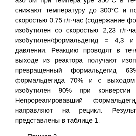
азотом при температуре 350°С в теч
снижают температуру до 300°С и п
скоростью 0,75 г/г·час (содержание ф
изобутилен со скоростью 2,23 г/г·ч
изобутилен/формальдегид = 4,3 
давлении. Реакцию проводят в теч
выходе из реактора получают изо
превращенный формальдегид 63
формальдегида 70% и с выходом
изобутилен 90% при конверсии 
Непрореагировавший формальде
направляют на рецикл. Результ
представлены в таблице 1.