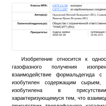
C07C11/18
Классы МПК:
изопрен
C07C1/207
из карбонильных соедине
,
Автор(ы):
Ордомский Виталий Валерьевич (RU)
Сушкев
Иванова Ирина Игоревна (RU)
Общество с ограниченной ответствен
Патентообладатель(и):
"УНИСИТ") (RU)
подача заявки:
публикация 
Приоритеты:
2010-02-26
20.06.2011
Изобретение относится к одно
газофазного получения изопре
взаимодействие формальдегида с 
изобутилен содержащим сырьем, 
изобутилена в присутствии
характеризующемуся тем, что взаимо