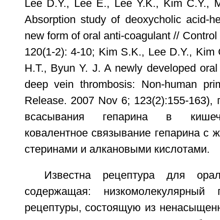
Lee D.Y., Lee E., Lee Y.K., Kim C.Y., 
Absorption study of deoxycholic acid-h
new form of oral anti-coagulant // Contro
120(1-2): 4-10; Kim S.K., Lee D.Y., Kim
H.T., Byun Y. J. A newly developed oral 
deep vein thrombosis: Non-human prim
Release. 2007 Nov 6; 123(2):155-163),
всасывания гепарина в кишеч
ковалентное связывание гепарина с 
стеринами и алкановыми кислотами.
Известна рецептура для орал
содержащая: низкомолекулярный 
рецептуры, состоящую из ненасыщенн