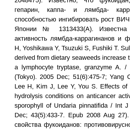
2048475). Известно, что фукоидан,
гепарин, каппа- и лямбда- карр
способностью ингибировать рост ВИЧ-
Японии № 1313433(A). Известна 
активность лямбда-каррагинанов и ф
Н, Yoshikawa Y, Tsuzuki S, Fushiki Т. Su
derived from dietary seaweeds increase th
a lymphocyte tryptase, granzyme A. / 
(Tokyo). 2005 Dec; 51(6):475-7; Yang 
Lee H, Kim J, Lee Y, You S. Effects of
hydrolysis conditions on anticancer acti
sporophyll of Undaria pinnatifida / Int
Dec; 43(5):433-7. Epub 2008 Aug 27)
свойства фукоиданов: противовирусн