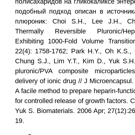
полисахаридов на гликокаликсе энтеро
подобный подход описан в источника
плюроник: Choi S.H., Lee J.H., Ch
Thermally Reversible Pluronic/He
Exhibiting 1000-Fold Volume Transitio
22(4): 1758-1762; Park H.Y., Oh K.S.,
Chung S.J., Lim Y.T., Kim D., Yuk S.H
pluronic/PVA composite microparticle
delivery of ionic drug // J Microencapsul
A facile method to prepare heparin-functi
for controlled release of growth factors.
Yuk S. Biomaterials. 2006 Apr; 27(12):
19.