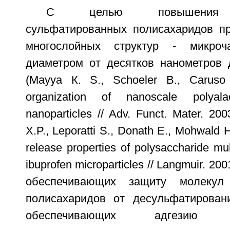
С целью повышения би
сульфатированных полисахаридов п
многослойных структур - микроча
диаметром от десятков нанометров 
(Маууа К. S., Schoeler В., Caruso 
organization of nanoscale polyalac
nanoparticles // Adv. Funct. Mater. 200
X.P., Leporatti S., Donath E., Mohwald 
release properties of polysaccharide mu
ibuprofen microparticles // Langmuir. 200
обеспечивающих защиту молекул 
полисахаридов от десульфатирован
обеспечивающих адгезию су