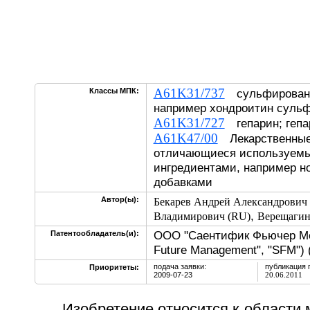
A61K31/737
Классы МПК:
сульфированн
например хондроитин сульф
A61K31/727
гепарин; гепа
A61K47/00
Лекарственные
отличающиеся используем
ингредиентами, например н
добавками
Автор(ы):
Бекарев Андрей Александрович
,
Владимирович (RU)
Верещагин
ООО "Саентифик Фьючер Мен
Патентообладатель(и):
Future Management", "SFM") 
подача заявки:
публикация 
Приоритеты:
2009-07-23
20.06.2011
Изобретение относится к области 