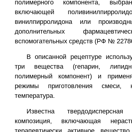
полимерного компонента, выбра
включающей поливинилпирролид
винилпирролидона или производ
дополнительных фармацевтич
вспомогательных средств (РФ № 22786
В описанной рецептуре использу
три вещества (гепарин, липид
полимерный компонент) и примен
режимы приготовления смеси, 
температура.
Известна твердодисперсная 
композиция, включающая нерас
терапевтически активное вещество