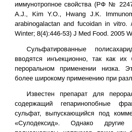
иммунотропное свойства (РФ № 22475
A.J., Kim Y.O., Hwang J.K. Immunomod
arabinogalactan and fucoidan in vitro
Winter; 8(4):446-53) J Med Food. 2005 Wi
Сульфатированные полисахари
вводятся инъекционно, так как их 
пероральном применении низка. Эт
более широкому применению при разл
Известен препарат для перора
содержащий гепаринопобные фр
сульфат, выпускающийся под комме
«Сулодексид». Однако другие 