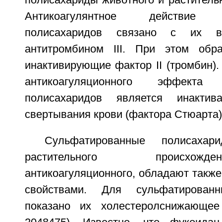
полисахариды животного и раститель
Антикоагулянтное действие с
полисахаридов связано с их в
антитромбином III. При этом обра
инактивирующие фактор II (тромбин)
антикоагуляционного эффекта 
полисахаридов является инакти
свертывания крови (фактора Стюарта)
Сульфатированные полисаха
растительного происхож
антикоагуляционного, обладают такж
свойствами. Для сульфатированн
показано их холестеролснижающе