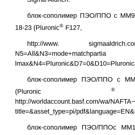
блок-сополимер ПЭО/ППО с ММ9
®
18-23 (Pluronic
F127,
http://www. sigmaaldrich.com/
N5=All&N3=mode+matchpartia
lmax&N4=Pluronic&D7=0&D10=Pluron
блок-сополимер ПЭО/ППО с MM
®
(Pluronic
http://worldaccount.basf.com/wa/NAFT
title=&asset_type=pi/pdf&language=EN
блок-сополимер ПЭО/ППОс ММ1