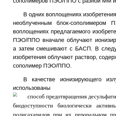
сополимеров ПЭО/ППО с разной ММ и
В одних воплощениях изобретени
необлученным блок-сополимером 
воплощениях предлагаемого изобрете
ПЭО/ППО вначале облучают ионизир
а затем смешивают с БАСП. В след
изобретения облучают раствор, соде
сополимер ПЭО/ППО.
В качестве ионизирующего изл
использованы